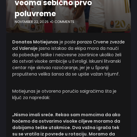
veoma sebično prvo
poluvreme
NOVEMBER 22, 2025
0 COMMENTS
Donatas Motiejunas
je posle
poraza Crvene zvezde
od Valensije
jasno istakao da ekipa mora da nauči
da pobeđuje teške i neizvesne završnice ukoliko želi
da ostvari visoke ambicije u Evroligi. Iskusni litvanski
centar nije skrivao razočaranje, jer je u Španiji
propuštena velika šansa da se upiše važan trijumf.
Motiejunas je otvoreno poručio saigračima šta je
ključ za napredak:
„Nismo imali sreće. Rekao sam momcima da ako
hoćemo da ostvarimo visoke ciljeve moramo da
dobijamo teške utakmice. Dva važna igrača tek
su se vratila iz povrede u rotaciju. Moramo da