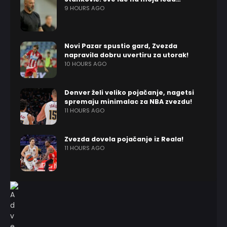
9 HOURS AGO
Novi Pazar spustio gard, Zvezda
napravila dobru uvertiru za utorak!
10 HOURS AGO
Denver želi veliko pojačanje, nagetsi
spremaju minimalac za NBA zvezdu!
11 HOURS AGO
Zvezda dovela pojačanje iz Reala!
11 HOURS AGO