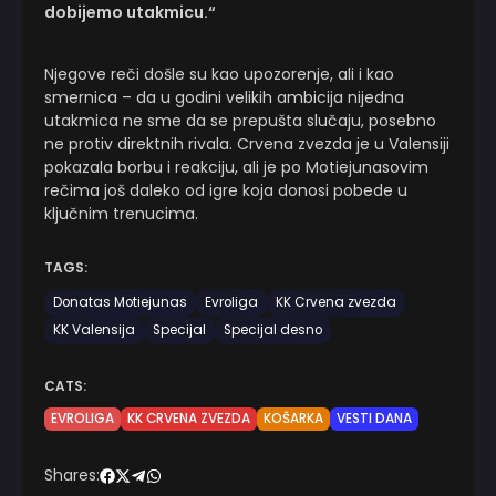
dobijemo utakmicu.“
Njegove reči došle su kao upozorenje, ali i kao
smernica – da u godini velikih ambicija nijedna
utakmica ne sme da se prepušta slučaju, posebno
ne protiv direktnih rivala. Crvena zvezda je u Valensiji
pokazala borbu i reakciju, ali je po Motiejunasovim
rečima još daleko od igre koja donosi pobede u
ključnim trenucima.
TAGS:
Donatas Motiejunas
Evroliga
KK Crvena zvezda
KK Valensija
Specijal
Specijal desno
CATS:
EVROLIGA
KK CRVENA ZVEZDA
KOŠARKA
VESTI DANA
Shares: