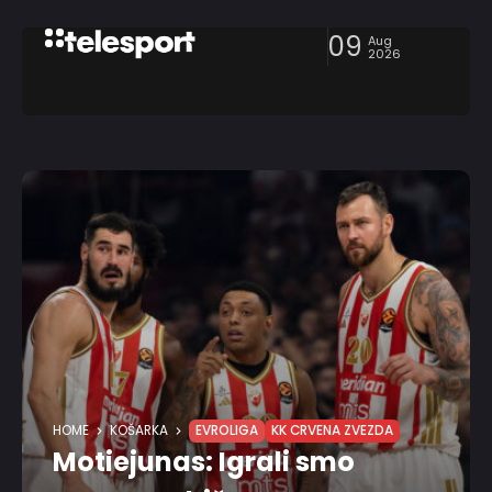
09
Aug
2026
HOME
KOŠARKA
EVROLIGA
KK CRVENA ZVEZDA
Motiejunas: Igrali smo