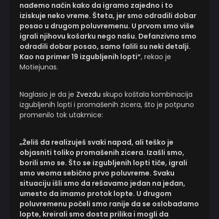
nađemo način kako da igramo zajedno i to
iziskuje neko vreme. Šteta, jer smo odradili dobar
posao u drugom poluvremenu. U prvom smo više
igrali njihovu košarku nego našu. Defanzivno smo
odradili dobar posao, samo falili su neki detalji.
Kao na primer 19 izgubljenih lopti“
, rekao je
Motiejunas.
Naglasio je da je
Zvezdu
skupo koštala kombinacija
izgubljenih lopti i promašenih zicera, što je potpuno
promenilo tok utakmice:
„Želiš da realizuješ svaki napad, ali teško je
objasniti toliko promašenih zicera. Izašli smo,
borili smo se. Što se izgubljenih lopti tiče, igrali
smo veoma sebično prvo poluvreme. Svaku
situaciju išli smo da rešavamo jedan na jedan,
umesto da imamo protok lopte. U drugom
poluvremenu počeli smo ranije da se oslobađamo
lopte, kreirali smo dosta prilika i mogli da