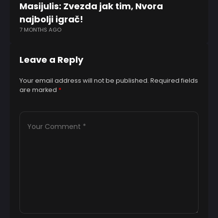
Masijulis: Zvezda jak tim, Nvora
C
najbolji igrač!
R
7 MONTHS AGO
1 Y
Leave a Reply
Your email address will not be published.
Required fields
are marked
*