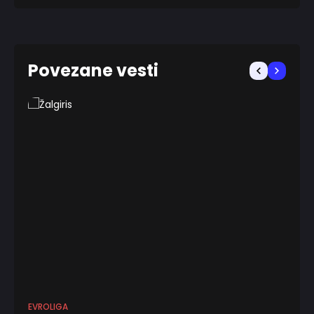
Povezane vesti
EVROLIGA
FU