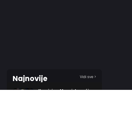
Najnovije
Vidi sve >
Koprivica: Mnogi domaći
igrači koji su napustili
Partizan bili su nezadovoljni
10 MINUTES AGO
Milenković rešenje za crno-
bele?
48 MINUTES AGO