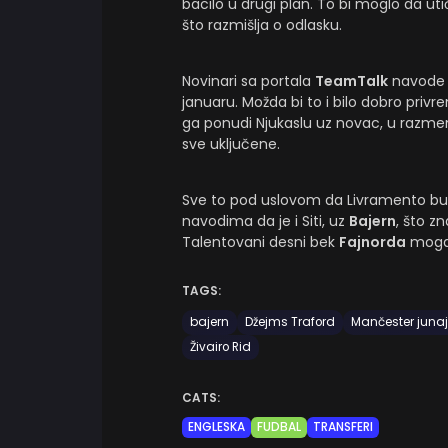
bacilo u drugi plan. To bi moglo da uti
što razmišlja o odlasku.
Novinari sa portala
TeamTalk
navode 
januaru. Možda bi to i bilo dobro priv
ga ponudi Njukaslu uz novac, u razmen
sve uključene.
Sve to pod uslovom da Livramento bu
navodima da je i Siti, uz
Bajern
, što z
Talentovani desni bek
Fajnorda
mogao
TAGS:
bajern
Džejms Traford
Mančester juna
Živairo Rid
CATS:
ENGLESKA
FUDBAL
TRANSFERI