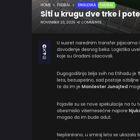
HOME
FUDBAL
ENGLESKA
FUDBAL
Siti u krugu dve trke i po
NOVEMBER 23, 2025
0 COMMENTS
U susret narednim transfer pijacama 
dovođenje desnog beka. Logistika uvel
koje su Građani ošacovali.
Dugogodišnja želja svih na Etihadu je
T
leta, bezuspešno, sad postoje ozbiljne
te da im je
Mančester Junajted
mogu
Pojavile su se nove spekulacije na tu
obesmislio višemesečne napore
Njuk
mogao da im bude adut.
Neplanirano, u smiraj leta se ukazala š