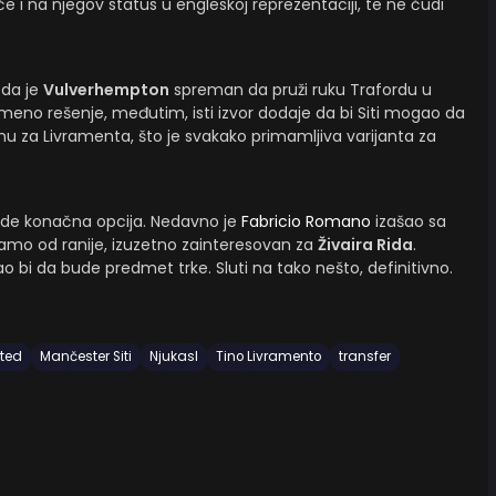
če i na njegov status u engleskoj reprezentaciji, te ne čudi
da je
Vulverhempton
spreman da pruži ruku Trafordu u
remeno rešenje, međutim, isti izvor dodaje da bi Siti mogao da
u za Livramenta, što je svakako primamljiva varijanta za
de konačna opcija. Nedavno je
Fabricio Romano
izašao sa
namo od ranije, izuzetno zainteresovan za
Živaira Rida
.
 bi da bude predmet trke. Sluti na tako nešto, definitivno.
jted
Mančester Siti
Njukasl
Tino Livramento
transfer