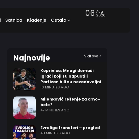
06
Aug
2026
i
Satnica
Klađenje
Ostalo
Najnovije
Vidi sve >
Koprivica: Mnogi domaći
igrači koji su napustili
Partizan bili su nezadovoljni
10 MINUTES AGO
Milenković rešenje za crno-
bele?
47 MINUTES AGO
Evroliga transferi – pregled
48 MINUTES AGO