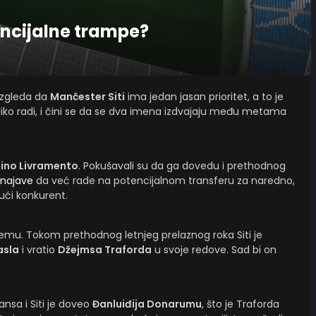
tencijalne trampe?
izgleda da
Mančester Siti
ima jedan jasan prioritet, a to je
iko radi, i čini se da se dva imena izdvajaju među metama
ino Livramento
. Pokušavali su da ga dovedu i prethodnog
najave
da već rade na potencijalnom transferu za naredno,
ći konkurent.
 temu. Tokom prethodnog letnjeg prelaznog roka Siti je
asla
i vratio
Džejmsa Traforda
u svoje redove. Sad bi on
ansa i Siti je doveo
Đanluiđija Donarumu
, što je Traforda