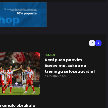
FUDBAL
Real puca po svim
šavovima, sukob na
treningu se loše završio!
3 MONTHS AGO
e umalo obrukala