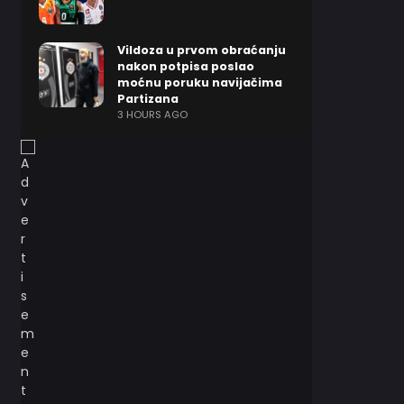
Vildoza u prvom obraćanju
nakon potpisa poslao
moćnu poruku navijačima
Partizana
3 HOURS AGO