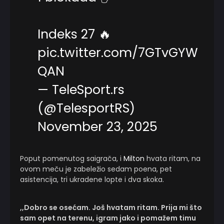
Indeks 27 🔥
pic.twitter.com/7GTvGYW
QAN
— TeleSport.rs
(@TelesportRS)
November 23, 2025
Poput pomenutog saigrača, i
Milton
hvata ritam, na
ovom meču je zabeležio sedam poena, pet
asistencija, tri ukradene lopte i dva skoka.
,,Dobro se osećam. Još hvatam ritam. Prija mi što
sam opet na terenu, igram jako i pomažem timu