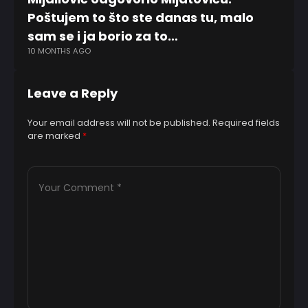
Poštujem to što ste danas tu, malo
sa
12
sam se i ja borio za to…
10 MONTHS AGO
Leave a Reply
Your email address will not be published.
Required fields
are marked
*