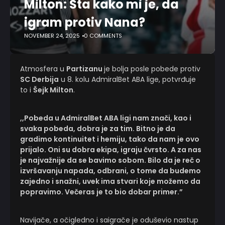
Milton: Šta kako mi je, da
igram protiv Nana?
NOVEMBER 24, 2025
0 COMMENTS
Atmosfera u
Partizanu
je bolja posle pobede protiv
SC Derbija
u 8. kolu AdmiralBet ABA lige, potvrđuje
to i
Šejk Milton
.
,,Pobeda u AdmiralBet ABA ligi nam znači, kao i
svaka pobeda, dobra je za tim. Bitno je da
gradimo kontinuitet i hemiju, tako da nam je ovo
prijalo. Oni su dobra ekipa, igraju čvrsto. A za nas
je najvažnije da se bavimo sobom. Bilo da je reč o
izvršavanju napada, odbrani, o tome da budemo
zajedno i snažni, uvek ima stvari koje možemo da
popravimo. Večeras je to bio dobar primer.”
Navijače, a očigledno i saigrače je oduševio nastup