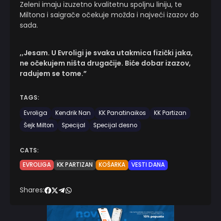
Zeleni imaju izuzetno kvalitetnu spoljnu liniju, te
Miltona i saigrače očekuje možda i najveći izazov do
sada.
,,Jesam. U Evroligi je svaka utakmica fizički jaka,
ne očekujem ništa drugačije. Biće dobar izazov,
radujem se tome.”
TAGS:
Evroliga
Kendrik Nan
KK Panatinaikos
KK Partizan
Šejk Milton
Specijal
Specijal desno
CATS:
EVROLIGA
KK PARTIZAN
KOŠARKA
VESTI DANA
Shares: