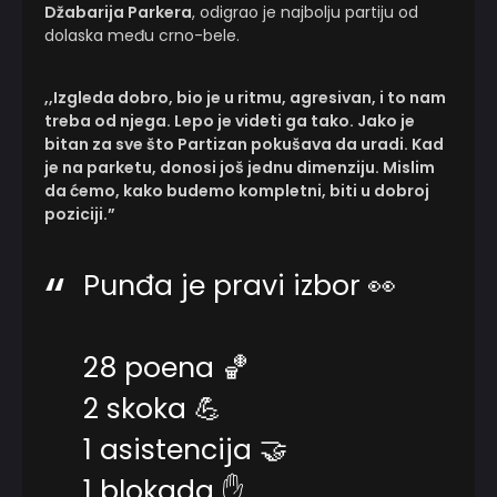
Džabarija Parkera
, odigrao je najbolju partiju od
dolaska među crno-bele.
,,Izgleda dobro, bio je u ritmu, agresivan, i to nam
treba od njega. Lepo je videti ga tako. Jako je
bitan za sve što Partizan pokušava da uradi. Kad
je na parketu, donosi još jednu dimenziju. Mislim
da ćemo, kako budemo kompletni, biti u dobroj
poziciji.”
Punđa je pravi izbor 👀
28 poena 🏀
2 skoka 💪
1 asistencija 🤝
1 blokada ✋