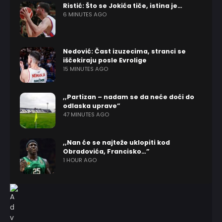
Ristić: Što se Jokića tiče, istina je…
6 MINUTES AGO
Nedović: Čast izuzecima, stranci se
iščekiraju posle Evrolige
15 MINUTES AGO
,,Partizan – nadam se da neće doći do
odlaska uprave”
47 MINUTES AGO
,,Nan će se najteže uklopiti kod
Obradovića, Francisko…”
1 HOUR AGO