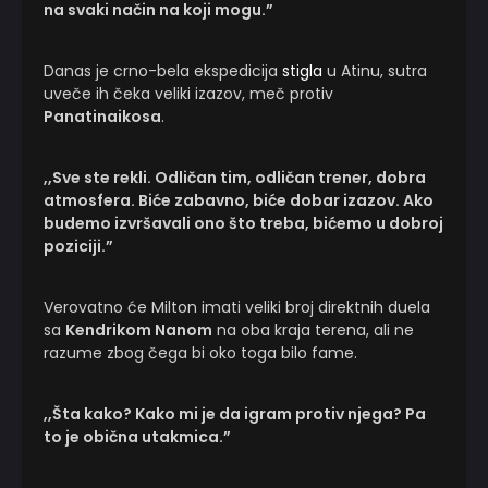
na svaki način na koji mogu.”
Danas je crno-bela ekspedicija
stigla
u Atinu, sutra
uveče ih čeka veliki izazov, meč protiv
Panatinaikosa
.
,,Sve ste rekli. Odličan tim, odličan trener, dobra
atmosfera. Biće zabavno, biće dobar izazov. Ako
budemo izvršavali ono što treba, bićemo u dobroj
poziciji.”
Verovatno će Milton imati veliki broj direktnih duela
sa
Kendrikom Nanom
na oba kraja terena, ali ne
razume zbog čega bi oko toga bilo fame.
,,Šta kako? Kako mi je da igram protiv njega? Pa
to je obična utakmica.”