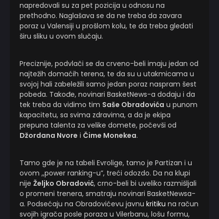
napredovali su za pet pozicija u odnosu na
prethodno. Naglašava se da ne treba da zavara
poraz u Valensiji u prošlom kolu, te da treba gledati
širu sliku u ovom slučaju.
Preciznije, podvlači se da crveno-beli imaju jedan od
najtežih domaćih terena, te da su u utakmicama u
svojoj hali zabeležili samo jedan poraz naspram šest
pobeda. Takođe, novinari BasketNews-a dodaju i da
tek treba da vidimo tim
Saše Obradovića
u punom
kapacitetu, sa svima zdravima, a da je ekipa
prepuna talenta za velike domete, počevši od
Džordana Nvore
i
Čime Monekea
.
Tamo gde je na tabeli Evrolige, tamo je Partizan i u
ovom ,,power ranking-u”, treći odozdo. Da na klupi
nije
Željko Obradović
, crno-beli bi uveliko razmišljali
o promeni trenera, smatraju novinari BasketNewsa-
a. Podsećaju na Obradovićevu javnu
kritiku
na račun
svojih igrača posle poraza u Vilerbanu, lošu formu,