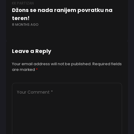
KK PARTIZAN
EV
Džons se nada ranijem povratku na
M
teren!
Do
8 MONTHS AGO
il
2 
Leave a Reply
Your email address will not be published.
Required fields
are marked
*