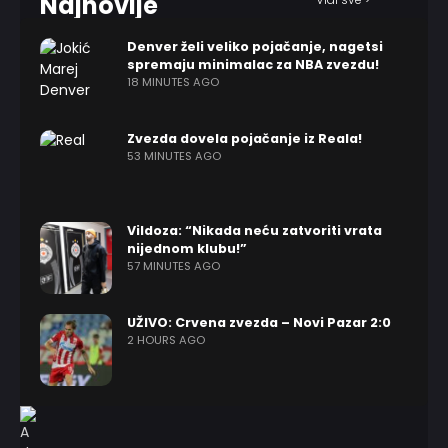
Najnovije
Denver želi veliko pojačanje, nagetsi
spremaju minimalac za NBA zvezdu!
18 MINUTES AGO
Zvezda dovela pojačanje iz Reala!
53 MINUTES AGO
Vildoza: “Nikada neću zatvoriti vrata
nijednom klubu!”
57 MINUTES AGO
UŽIVO: Crvena zvezda – Novi Pazar 2:0
2 HOURS AGO