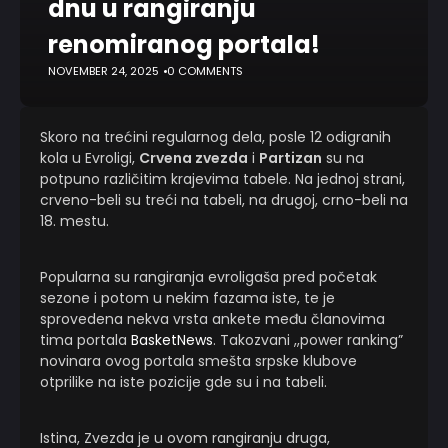
dnu u rangiranju
renomiranog portala!
NOVEMBER 24, 2025
0 COMMENTS
Skoro na trećini regularnog dela, posle 12 odigranih
kola u Evroligi,
Crvena zvezda
i
Partizan
su na
potpuno različitim krajevima tabele. Na jednoj strani,
crveno-beli su treći na tabeli, na drugoj, crno-beli na
18. mestu.
Popularna su rangiranja evroligaša pred početak
sezone i potom u nekim fazama iste, te je
sprovedena nekva vrsta ankete među članovima
tima portala
BasketNews
. Takozvani ,,power ranking”
novinara ovog portala smešta srpske klubove
otprilike na iste pozicije gde su i na tabeli.
Istina, Zvezda je u ovom rangiranju druga,