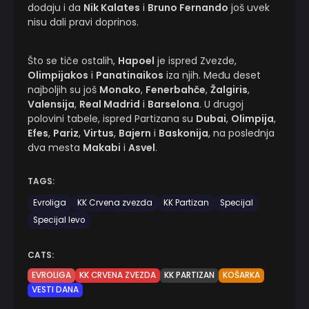
dodaju i da
Nik Kalates
i
Bruno Fernando
još uvek
nisu dali pravi doprinos.
Što se tiče ostalih,
Hapoel
je ispred Zvezde,
Olimpijakos
i
Panatinaikos
iza njih. Među deset
najboljih su još
Monako
,
Fenerbahče
,
Žalgiris
,
Valensija
,
Real Madrid
i
Barselona
. U drugoj
polovini tabele, ispred Partizana su
Dubai
,
Olimpija
,
Efes
,
Pariz
,
Virtus
,
Bajern
i
Baskonija
, na poslednja
dva mesta
Makabi
i
Asvel
.
TAGS:
Evroliga
KK Crvena zvezda
KK Partizan
Specijal
Specijal levo
CATS:
EVROLIGA
KK CRVENA ZVEZDA
KK PARTIZAN
KOŠARKA
VESTI DANA