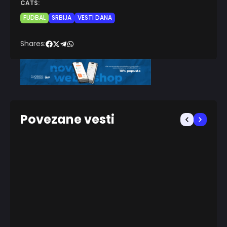
CATS:
FUDBAL
SRBIJA
VESTI DANA
Shares:
Povezane vesti