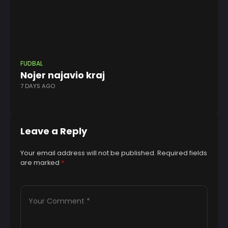
FUDBAL
FR
Nojer najavio kraj
Ro
7 DAYS AGO
1 Y
Leave a Reply
Your email address will not be published.
Required fields
are marked
*