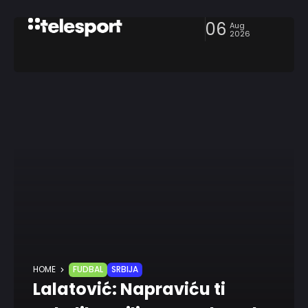
06
Aug
2026
HOME
FUDBAL
SRBIJA
Lalatović: Napraviću ti