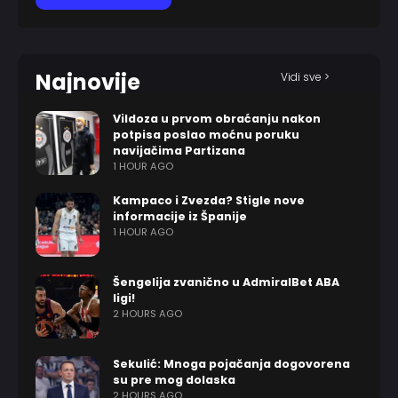
Najnovije
Vidi sve >
Vildoza u prvom obraćanju nakon
potpisa poslao moćnu poruku
navijačima Partizana
1 HOUR AGO
Kampaco i Zvezda? Stigle nove
informacije iz Španije
1 HOUR AGO
Šengelija zvanično u AdmiralBet ABA
ligi!
2 HOURS AGO
Sekulić: Mnoga pojačanja dogovorena
su pre mog dolaska
2 HOURS AGO