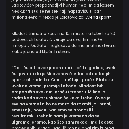
Lalatovićev prepoznatljivi humor.
“Volim da kažem
Nešku: ‘Ništa se ne sekiraj, napraviću ti par
miliona evra'”
, rekao je Lalatović za
„Arena sport“
.
Mladost trenutno zauzima 10. mesto na tabeli sa 20
bodova, ali Lalatović veruje da ovaj tim može
mnogo više. Zato i naglašava da mu je atmosfera u
klubu jedna od ključnih stvari:
“Da li ću biti ovde jedan dan ili još tri godine, uvek
ću govoriti da je Milovanović jedan od najboljih
sportskih radnika. Ceni i poštuje igrače. Plate su
uvek na vreme, premije takođe. Mladost bih
preporučio svakom igraču i treneru. Milina je
raditi kada sve funkcioniše kako treba. Ovde je
sve na vreme i niko ne mora da razmišlja i hrani,
smeštaju, novcu. Sad smo se pronašli i
rezultatski, trebalo nam je vremena da se
uigramo jer smo, kao što sam rekao, imali dosta
povređenih igrača. Sad ličimo na onaj tim iz mog