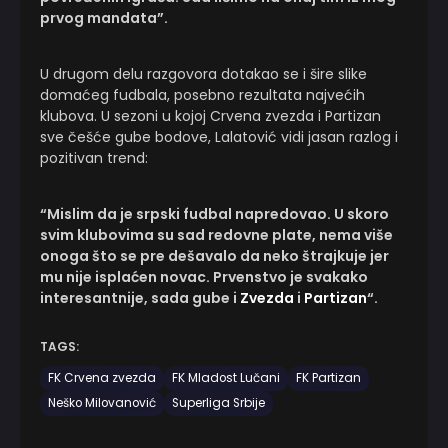
prvog mandata”.
U drugom delu razgovora dotakao se i šire slike
domaćeg fudbala, posebno rezultata najvećih
klubova. U sezoni u kojoj Crvena zvezda i Partizan
sve češće gube bodove, Lalatović vidi jasan razlog i
pozitivan trend:
“Mislim da je srpski fudbal napredovao. U skoro
svim klubovima su sad redovne plate, nema više
onoga što se pre dešavalo da neko štrajkuje jer
mu nije isplaćen novac. Prvenstvo je svakako
interesantnije, sada gube i
Zvezda
i
Partizan
“.
TAGS:
FK Crvena zvezda
FK Mladost Lučani
FK Partizan
Neško Milovanović
Superliga Srbije