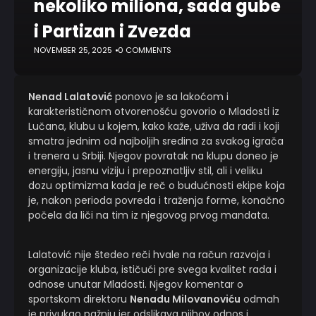
nekoliko miliona, sada gube
i Partizan i Zvezda
NOVEMBER 25, 2025
0 COMMENTS
Nenad Lalatović
ponovo je sa lakoćom i
karakterističnom otvorenošću govorio o Mladosti iz
Lučana, klubu u kojem, kako kaže, uživa da radi i koji
smatra jednim od najboljih sredina za svakog igrača
i trenera u Srbiji. Njegov povratak na klupu doneo je
energiju, jasnu viziju i prepoznatljiv stil, ali i veliku
dozu optimizma kada je reč o budućnosti ekipe koja
je, nakon perioda povreda i traženja forme, konačno
počela da liči na tim iz njegovog prvog mandata.
Lalatović nije štedeo reči hvale na račun razvoja i
organizacije kluba, ističući pre svega kvalitet rada i
odnose unutar Mladosti. Njegov komentar o
sportskom direktoru
Nenadu Milovanoviću
odmah
je privukao pažnju jer odslikava njihov odnos i