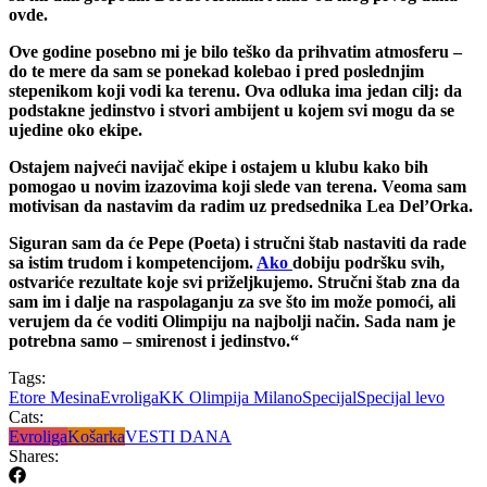
ovde.
Ove godine posebno mi je bilo teško da prihvatim atmosferu –
do te mere da sam se ponekad kolebao i pred poslednjim
stepenikom koji vodi ka terenu. Ova odluka ima jedan cilj: da
podstakne jedinstvo i stvori ambijent u kojem svi mogu da se
ujedine oko ekipe.
Ostajem najveći navijač ekipe i ostajem u klubu kako bih
pomogao u novim izazovima koji slede van terena. Veoma sam
motivisan da nastavim da radim uz predsednika Lea Del’Orka.
Siguran sam da će Pepe (Poeta) i stručni štab nastaviti da rade
sa istim trudom i kompetencijom.
Ako
dobiju podršku svih,
ostvariće rezultate koje svi priželjkujemo. Stručni štab zna da
sam im i dalje na raspolaganju za sve što im može pomoći, ali
verujem da će voditi Olimpiju na najbolji način. Sada nam je
potrebna samo – smirenost i jedinstvo.“
Tags:
Etore Mesina
Evroliga
KK Olimpija Milano
Specijal
Specijal levo
Cats:
Evroliga
Košarka
VESTI DANA
Shares: