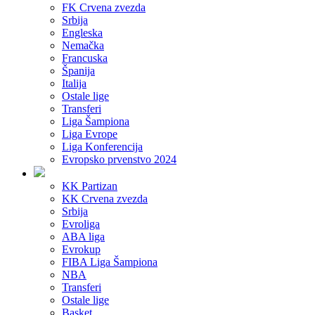
FK Crvena zvezda
Srbija
Engleska
Nemačka
Francuska
Španija
Italija
Ostale lige
Transferi
Liga Šampiona
Liga Evrope
Liga Konferencija
Evropsko prvenstvo 2024
KK Partizan
KK Crvena zvezda
Srbija
Evroliga
ABA liga
Evrokup
FIBA Liga Šampiona
NBA
Transferi
Ostale lige
Basket