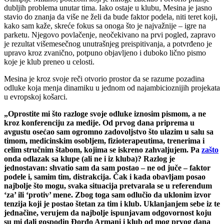
dubljih problema unutar tima. Iako ostaje u klubu, Mesina je jasno
stavio do znanja da više ne želi da bude faktor podela, niti teret koji,
kako sam kaže, skreće fokus sa onoga što je najvažnije – igre na
parketu. Njegovo povlačenje, neočekivano na prvi pogled, zapravo
je rezultat višemesečnog unutrašnjeg preispitivanja, a potvrđeno je
upravo kroz zvanično, potpuno objavljeno i duboko lično pismo
koje je klub preneo u celosti.
Mesina je kroz svoje reči otvorio prostor da se razume pozadina
odluke koja menja dinamiku u jednom od najambicioznijih projekata
u evropskoj košarci.
„Oprostite mi što razloge svoje odluke iznosim pismom, a ne
kroz konferenciju za medije. Od prvog dana priprema u
avgustu osećao sam ogromno zadovoljstvo što ulazim u salu sa
timom, medicinskim osobljem, fizioterapeutima, trenerima i
celim stručnim štabom, kojima se iskreno zahvaljujem. Pa
zašto
onda odlazak sa klupe (ali ne i iz kluba)?
Razlog je
jednostavan: shvatio sam da sam postao – ne od juče – faktor
podele i, samim tim, distrakcija. Čak i kada obavljam posao
najbolje što mogu, svaka situacija pretvarala se u referendum
‘za’ ili ‘protiv’ mene.
Zbog toga sam odlučio da uklonim izvor
tenzija koji je postao štetan za tim i klub. Uklanjanjem sebe iz te
jednačine, verujem da najbolje ispunjavam odgovornost koju
su mi dali gospodin Đorđo Armani i klub od mog prvog dana