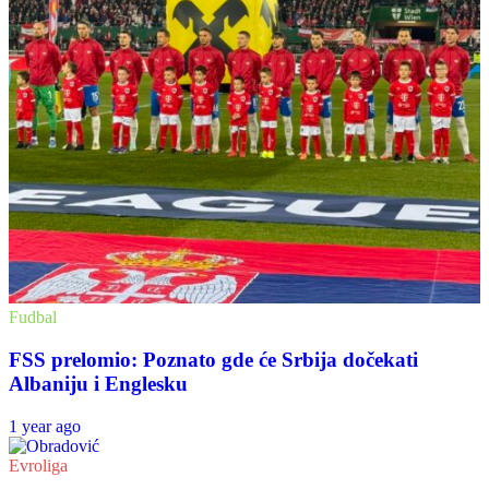
Fudbal
FSS prelomio: Poznato gde će Srbija dočekati
Albaniju i Englesku
1 year ago
Evroliga