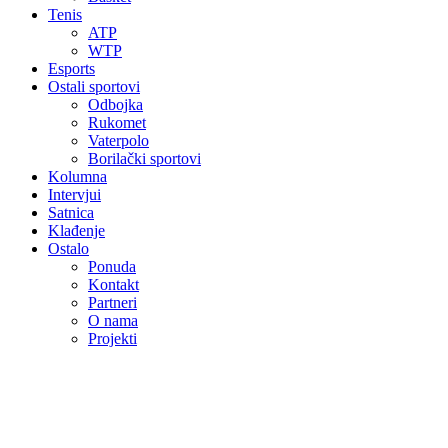
Tenis
ATP
WTP
Esports
Ostali sportovi
Odbojka
Rukomet
Vaterpolo
Borilački sportovi
Kolumna
Intervjui
Satnica
Klađenje
Ostalo
Ponuda
Kontakt
Partneri
O nama
Projekti