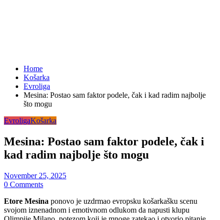
Home
Košarka
Evroliga
Mesina: Postao sam faktor podele, čak i kad radim najbolje
što mogu
Evroliga
Košarka
Mesina: Postao sam faktor podele, čak i
kad radim najbolje što mogu
November 25, 2025
0 Comments
Etore Mesina
ponovo je uzdrmao evropsku košarkašku scenu
svojom iznenadnom i emotivnom odlukom da napusti klupu
Olimpije Milano, potezom koji je mnoge zatekao i otvorio pitanje