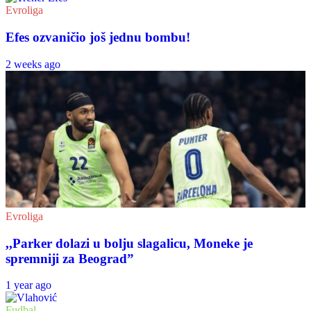
Evroliga
Efes ozvaničio još jednu bombu!
2 weeks ago
Evroliga
,,Parker dolazi u bolju slagalicu, Moneke je
spremniji za Beograd”
1 year ago
Fudbal