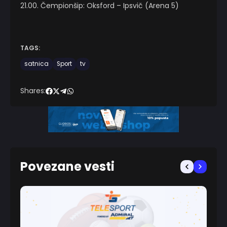
21.00. Čempionšip: Oksford – Ipsvič (Arena 5)
TAGS:
satnica
Sport
tv
Shares:
Povezane vesti