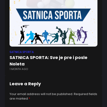
SATNICA SPORTA
SA
SATNICA SPORTA: Sve je pre i posle
S
1 Y
Noleta
1 MONTH AGO
Leave a Reply
Your email address will not be published.
Required fields
are marked
*