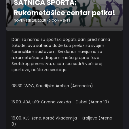
SATNICA SPORTA:
Rukometašice centar petka!
NOVEMBER 28, 2025
0 COMMENTS
Dani za nama su sportski bogati, dani pred nama
takođe, ova
satnica
dođe kao prelaz sa svojim
šarenolikim sastavom. Svi danas navijamo za
rukometašice
u drugom meču grupne faze
Svetskog prvenstva, a satnica sadrži veći broj
sportova, nešto za svakoga.
08.30. WRC, Saudijska Arabija (Adrenalin)
15.00. ABA, u19: Crvena zvezda – Dubai (Arena 10)
16.00. KLS, žene. Korać Akademija – Kraljevo (Arena
8)