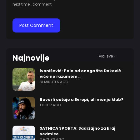
next time I comment.
Najnovije
Vidi sve >
Ivanišević: Pola od onoga što Đoković
viče ne razumem…
31 MINUTES AGO
Beverli ostaje u Evropi, ali menja klub?
1 HOUR AGO
SATNICA SPORTA: Sadržajno za kraj
sedmice
2 HOURS AGO