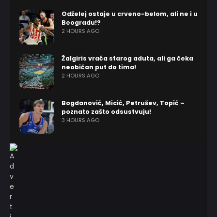
Odželej ostaje u crveno-belom, ali ne i u
Beogradu!?
2 HOURS AGO
Žalgiris vraća starog aduta, ali ga čeka
neobičan put do tima!
2 HOURS AGO
Bogdanović, Micić, Petrušev, Topić –
poznato zašto odsustvuju!
3 HOURS AGO