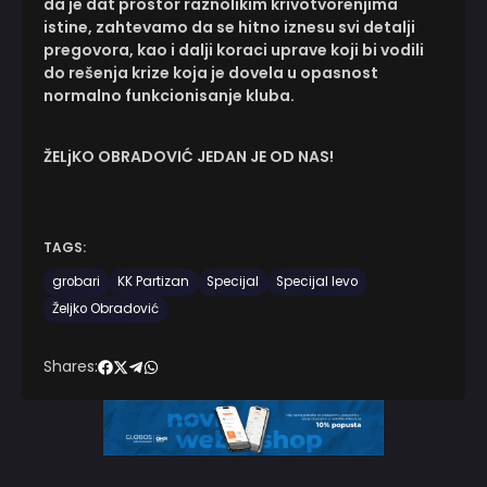
da je dat prostor raznolikim krivotvorenjima
istine, zahtevamo da se hitno iznesu svi detalji
pregovora, kao i dalji koraci uprave koji bi vodili
do rešenja krize koja je dovela u opasnost
normalno funkcionisanje kluba.
ŽELjKO OBRADOVIĆ JEDAN JE OD NAS!
TAGS:
grobari
KK Partizan
Specijal
Specijal levo
Željko Obradović
Shares: