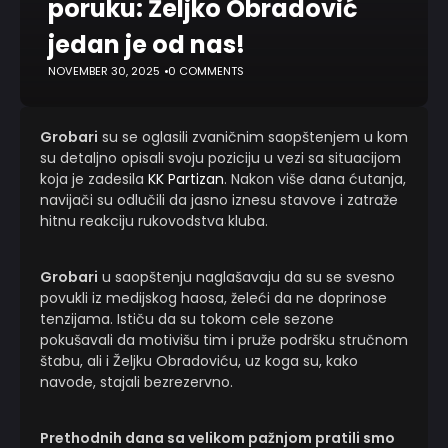
poruku: Željko Obradović
jedan je od nas!
NOVEMBER 30, 2025
0 COMMENTS
Grobari
su se oglasili zvaničnim saopštenjem u kom
su detaljno opisali svoju poziciju u vezi sa situacijom
koja je zadesila
KK Partizan
. Nakon više dana ćutanja,
navijači su odlučili da jasno iznesu stavove i zatraže
hitnu reakciju rukovodstva kluba.
Grobari
u saopštenju naglašavaju da su se svesno
povukli iz medijskog haosa, želeći da ne doprinose
tenzijama. Ističu da su tokom cele sezone
pokušavali da motivišu tim i pruže podršku stručnom
štabu, ali i Željku Obradoviću, uz koga su, kako
navode, stajali bezrezervno.
Prethodnih dana sa velikom pažnjom pratili smo