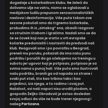
događaje u košarkaškom klubu. Ne želeći da
dolivamo ulje na vatru, nismo se oglašavali u
medijskom ludilu prepunom senzacionalističkih
naslova i dezinformacija. Više puta tokom ove
sezone pokušali smo da trgnemo košarkaše,
probudimo ih iz „zimskog” sna, obavili razgovor
sa stručnim štabom i igračima. Nadali smo se da
će se čovek koji nas je vratio u vrh evropske
košarke predomisliti i nastaviti da predvodi naš
klub. Reagovali smo i po povratku u Beograd,
preneli mu poruku, pokazali da ima našu punu
podršku i poručili da ga očekujemo na treningu u
subotu jer ugovor koji je potpisao, potpisao je sa
svima nama u punoj hali. Više puta smo ilustrovali
našu podršku, branili ga od napada sa strane i
svaki put stali, što kao tribina tako i kao
pojedinci, iza njega, a to radimo i ovaj put.
Nažalost, svi naši napori nisu urodili plodom, a
gospodin Željko Obradović je ostao dosledan
svojoj odluci da više ne bude trener njegovog i
našeg
Partizana
.