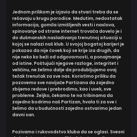
Jednom prilikom je izjavio da stvari treba da se
rešavaju u krugu porodice. Međutim, nedostatak
informacija, gomila izmišljenih vesti i naslova,
spinovanje od strane internet trovača dovelo je i
do dušmanskih naslađivanja trenutnoj situaciji u
kojoj se nalazi naš klub. U svojoj bogatoj karijeri je
pokazao da nije čovek koji se krije iza drugih, da
nije neko ko beži od odgovornosti, a ponajmanje
od istine. Poštujući njegove razloge, integritet i
veličinu, ne želimo dalje da produbljujemo ovaj
težak trenutak za sve nas. Koristimo priliku da
pozovemo sve navijače Partizana da zajedno
zbijemo redove i prebrodimo, kao i uvek, sve
probleme. Željko, čekamo te na tribinama da
zajedno bodrimo naš Partizan, hvala ti za sve i
želimo da u budućnosti zajedno ostvarimo jedan
davni san.
Pozivamo i rukovodstvo kluba da se oglasi. Svesni