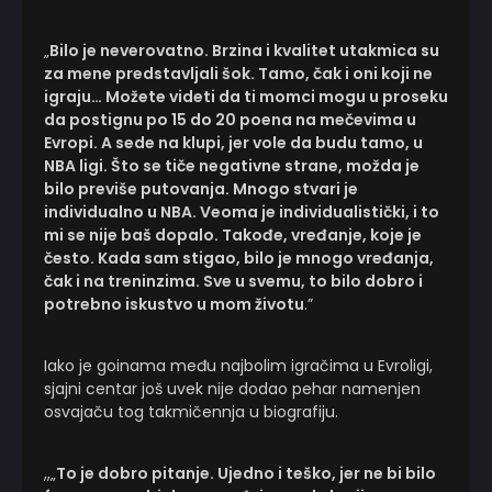
„
Bilo je neverovatno. Brzina i kvalitet utakmica su
za mene predstavljali šok. Tamo, čak i oni koji ne
igraju… Možete videti da ti momci mogu u proseku
da postignu po 15 do 20 poena na mečevima u
Evropi. A sede na klupi, jer vole da budu tamo, u
NBA ligi. Što se tiče negativne strane, možda je
bilo previše putovanja. Mnogo stvari je
individualno u NBA. Veoma je individualistički, i to
mi se nije baš dopalo. Takođe, vređanje, koje je
često. Kada sam stigao, bilo je mnogo vređanja,
čak i na treninzima. Sve u svemu, to bilo dobro i
potrebno iskustvo u mom životu
.”
Iako je goinama među najbolim igračima u Evroligi,
sjajni centar još uvek nije dodao pehar namenjen
osvajaču tog takmičennja u biografiju.
,,„
To je dobro pitanje. Ujedno i teško, jer ne bi bilo