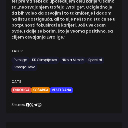
fer prema sebi da upoređujem celu karijeru samo
sa „neosvajanjem trofeja Evrolige“. Očigledno je
da bih voleo da osvojim i to takmičenje i dodam
na listu dostignuća, ali to nije nešto na šta ću se u
potpunosti fokusirati u karijeri. Još uvek sam
ovde. I dalje se borim, što je veoma pozitivno, sa
ciljem osvajanja Evrolige
.”
TAGS:
Evroliga
KK Olimpijakos
Nikola Mirotić
Specijal
Specijal levo
CATS:
EVROLIGA
KOŠARKA
VESTI DANA
Shares: