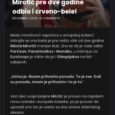
Mirotić pre dve godine
odbio i crveno-bele!
DECEMBER 1, 2025
0 COMMENTS
Među mnoštvom sapunica u evropskoj košarci
izdvojila se ona kada je pre nešto više od dve godine
Nikola Mirotić
menjao klub. Zna se da je tada odbio
Partizan
,
Panatinaikos
i
Monako
, u intervjuu za
Eurohoops
je otkrio da je i
Olimpijakos
na listi
odbijenih.
,,
Istina je. Nisam prihvatio ponudu. To je sve. Dali
su ponudu, nisam je prihvatio i to je to
.”
Veći deo svoje karijere
Mirotić
je proveo na najvišem
nivou svetske i evropske košarke, pa je pozvan da
uporedi ono što je osetio sa dve strane Atlantskog
okeana.