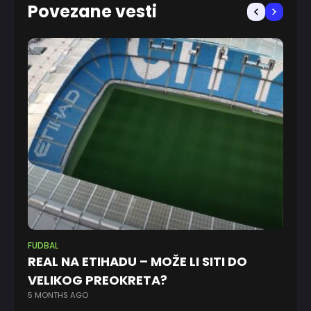
Povezane vesti
FUDBAL
FU
REAL NA ETIHADU – MOŽE LI SITI DO
Vl
VELIKOG PREOKRETA?
(
5 MONTHS AGO
8 