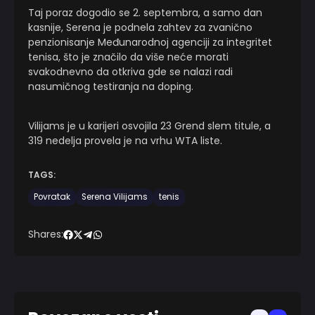
Taj poraz dogodio se 2. septembra, a samo dan
kasnije, Serena je podnela zahtev za zvanično
penzionisanje Međunarodnoj agenciji za integritet
tenisa, što je značilo da više neće morati
svakodnevno da otkriva gde se nalazi radi
nasumičnog testiranja na doping.
Vilijams je u karijeri osvojila 23 Grend slem titule, a
319 nedelja provela je na vrhu WTA liste.
TAGS:
Povratak
Serena Vilijams
tenis
Shares: