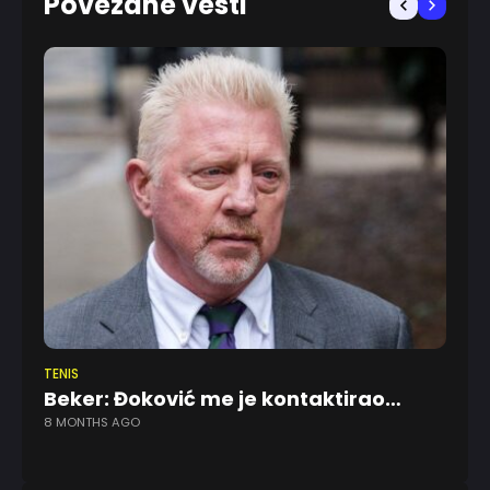
Povezane vesti
TENIS
AT
Beker: Đoković me je kontaktirao…
Đo
8 MONTHS AGO
e
11