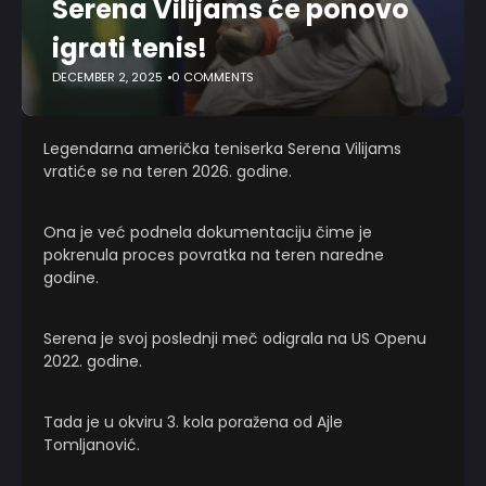
Serena Vilijams će ponovo
igrati tenis!
DECEMBER 2, 2025
0 COMMENTS
Legendarna američka teniserka Serena Vilijams
vratiće se na teren 2026. godine.
Ona je već podnela dokumentaciju čime je
pokrenula proces povratka na teren naredne
godine.
Serena je svoj poslednji meč odigrala na US Openu
2022. godine.
Tada je u okviru 3. kola poražena od Ajle
Tomljanović.