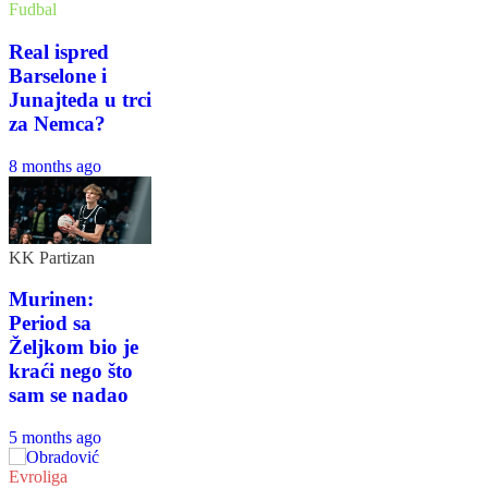
Fudbal
Real ispred
Barselone i
Junajteda u trci
za Nemca?
8 months ago
KK Partizan
Murinen:
Period sa
Željkom bio je
kraći nego što
sam se nadao
5 months ago
Evroliga