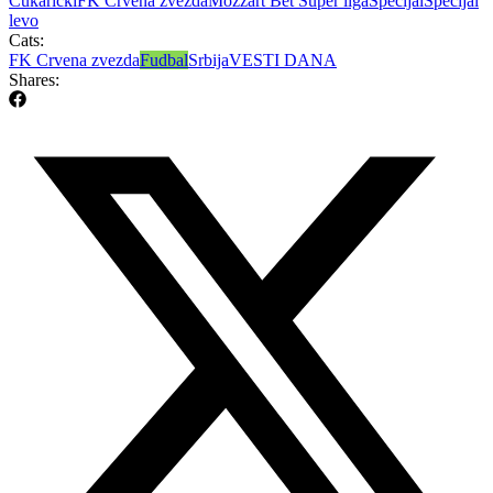
Čukarički
FK Crvena zvezda
Mozzart Bet Super liga
Specijal
Specijal
levo
Cats:
FK Crvena zvezda
Fudbal
Srbija
VESTI DANA
Shares: