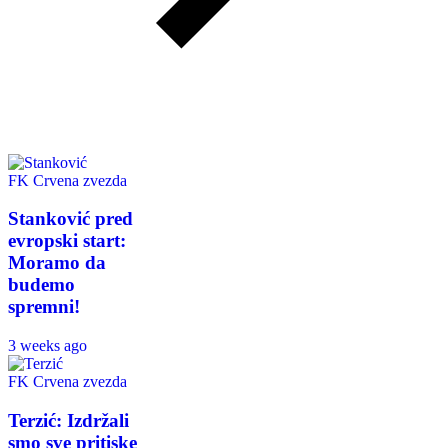
FK Crvena zvezda
Stanković pred
evropski start:
Moramo da
budemo
spremni!
3 weeks ago
FK Crvena zvezda
Terzić: Izdržali
smo sve pritiske