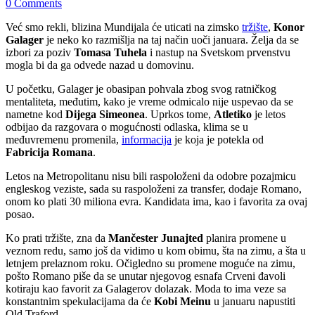
0 Comments
Već smo rekli, blizina Mundijala će uticati na zimsko
tržište
,
Konor
Galager
je neko ko razmišlja na taj način uoči januara. Želja da se
izbori za poziv
Tomasa Tuhela
i nastup na Svetskom prvenstvu
mogla bi da ga odvede nazad u domovinu.
U početku, Galager je obasipan pohvala zbog svog ratničkog
mentaliteta, međutim, kako je vreme odmicalo nije uspevao da se
nametne kod
Dijega Simeonea
. Uprkos tome,
Atletiko
je letos
odbijao da razgovara o mogućnosti odlaska, klima se u
međuvremenu promenila,
informacija
je koja je potekla od
Fabricija Romana
.
Letos na Metropolitanu nisu bili raspoloženi da odobre pozajmicu
engleskog veziste, sada su raspoloženi za transfer, dodaje Romano,
onom ko plati 30 miliona evra. Kandidata ima, kao i favorita za ovaj
posao.
Ko prati tržište, zna da
Mančester Junajted
planira promene u
veznom redu, samo još da vidimo u kom obimu, šta na zimu, a šta u
letnjem prelaznom roku. Očigledno su promene moguće na zimu,
pošto Romano piše da se unutar njegovog esnafa Crveni đavoli
kotiraju kao favorit za Galagerov dolazak. Moda to ima veze sa
konstantnim spekulacijama da će
Kobi Meinu
u januaru napustiti
Old Traford.