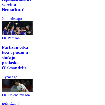
se seli u
Nemačku!?
2 months ago
FK Partizan
Partizan čeka
težak posao u
slučaju
prolaska
Oleksandrije
1 year ago
FK Crvena zvezda
Milojević