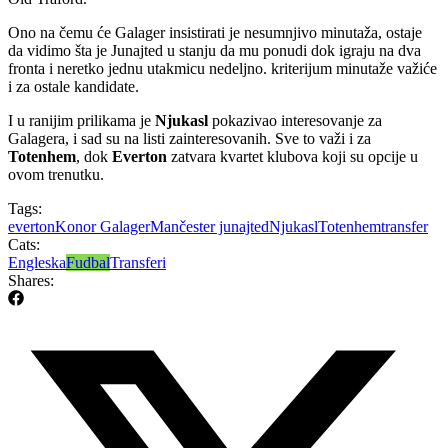
Ono na čemu će Galager insistirati je nesumnjivo minutaža, ostaje
da vidimo šta je Junajted u stanju da mu ponudi dok igraju na dva
fronta i neretko jednu utakmicu nedeljno. kriterijum minutaže važiće
i za ostale kandidate.
I u ranijim prilikama je
Njukasl
pokazivao interesovanje za
Galagera, i sad su na listi zainteresovanih. Sve to važi i za
Totenhem
, dok
Everton
zatvara kvartet klubova koji su opcije u
ovom trenutku.
Tags:
everton
Konor Galager
Mančester junajted
Njukasl
Totenhem
transfer
Cats:
Engleska
Fudbal
Transferi
Shares: