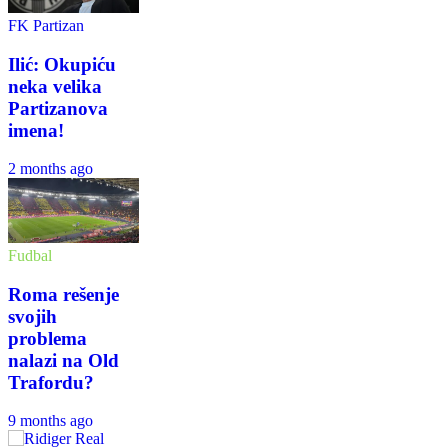
FK Partizan
Ilić: Okupiću
neka velika
Partizanova
imena!
2 months ago
Fudbal
Roma rešenje
svojih
problema
nalazi na Old
Trafordu?
9 months ago