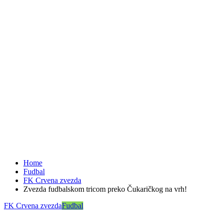
Home
Fudbal
FK Crvena zvezda
Zvezda fudbalskom tricom preko Čukaričkog na vrh!
FK Crvena zvezda
Fudbal