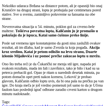
Nekoliko udaraca Brđana sa distance potom, ali je opasniji bio onaj
Krunićev na drugoj strani, lopta je prohujala par centimetara pored
stative. Sve u svemu, zanimljivo poluvreme sa šansama na obe
strane.
Neverovatna situacija u 54. minutu, poklon gol za crveno-bele
maltene.
Tošićeva povratna lopta, Kaličanin ju je promašio u
pokušaju da je ispuca, Katai samo ćušnuo preko linije.
Posle sat vremena igre konstatujemo da gosti nisu zaslužili ovakav
rezultat, ali im džaba, kad je samo Zvezda ta koja pogađa.
Akcija
kroz sredinu, Katai je petom odložio na levu stranu, Duarte
izlomio Mijailovića i uz pomoć prečke zakucao loptu u mrežu.
Ono što treba reći je da Čukarički ne menja stil igre, napada pri
svakom rezultatu, mada im fali i završnice, tako je bilo i kad su sa
peterca prebacili gol. Opao je ritam u narednih desetak minuta, pa
potom domaćin opet preti nakon kornera, Leković je probao
glavom, Kaličanin odbio loptu uvis, da bi ona pala na prečku pa van
igre. Do kraja meča je još vredno pomenuti još samo to da je Učena
faulom kao poslednji igrač odbrane zaradio crveni karton u drugom
minutu nadoknade.
Tags: