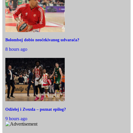
Bolomboj dobio neočekivanog udvarača?
8 hours ago
Odželej i Zvezda – poznat epilog?
9 hours ago