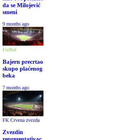
da se Milojević
smeni
9 months ago
Fudbal
Bajern precrtao
skupo plaćenog
beka
7 months ago
FK Crvena zvezda
Zvezdin
reprezentativac