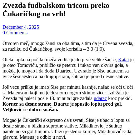
Zvezda fudbalskom tricom preko
Čukaričkog na vrh!
December 4, 2025
0 Comments
Otvoren meč, mnogo šansi za oba tima, s tim da je Crvena zvezda,
za razliku od Čukaričkog, svoje koristila – 3:0 (1:0).
Oteta lopta na počtku meča vodila je do prve velike šanse,
Katai
ju
je oteo Tomoviću, približio se petercu i tukao van okvira gola, a
možda je mogao i da doda Duarteu. Uzvratio je Sise udarcem sa
ivice šesnaesterca na drugoj strani, šutirao je pored desne stative.
Još veću priliku je imao Sise par minuta kasnije, našao se oči u oči
sa Mateusom koji mu je desnom nogom skinuo zicer. Izdržala je
Zvezda taj nalet i posle 13. minuta igre zadala
udarac
kroz prekid.
Korner sa desne strane, Duarte je spustio loptu pred gol,
Veljković se dobro snašao.
Mogao je Čukarički ekspresno da uzvrati, Sise je ubacio loptu sa
desne strane u blizinu suprotne stative, Miladinović je šutirao
paralelno sa gol-linijom. Ubrzo je sledio korner, Miladinović sada
glavom, Mateus je odbio u novi.