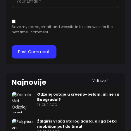
Save my name, email, and website in this browser for the
next time I comment.
Najnovije
Vidi sve >
Odželej ostaje u crveno-belom, ali ne i u
Beogradu!?
1 HOUR AGO
Žalgiris vraća starog aduta, ali ga čeka
neobičan put do tima!