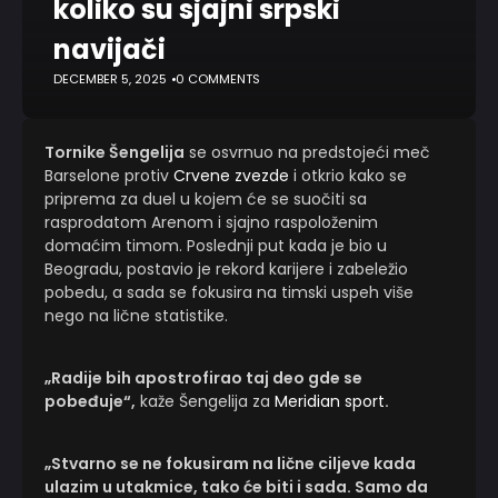
koliko su sjajni srpski
navijači
DECEMBER 5, 2025
0 COMMENTS
Tornike Šengelija
se osvrnuo na predstojeći meč
Barselone protiv
Crvene zvezde
i otkrio kako se
priprema za duel u kojem će se suočiti sa
rasprodatom Arenom i sjajno raspoloženim
domaćim timom. Poslednji put kada je bio u
Beogradu, postavio je rekord karijere i zabeležio
pobedu, a sada se fokusira na timski uspeh više
nego na lične statistike.
„Radije bih apostrofirao taj deo gde se
pobeđuje“,
kaže Šengelija za
Meridian sport
.
„Stvarno se ne fokusiram na lične ciljeve kada
ulazim u utakmice, tako će biti i sada. Samo da