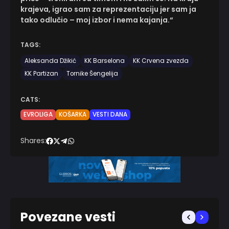
krajeva, igrao sam za reprezentaciju jer sam ja
tako odlučio – moj izbor i nema kajanja.“
TAGS:
Aleksanda Džikić
KK Barselona
KK Crvena zvezda
KK Partizan
Tornike Šengelija
CATS:
EVROLIGA
KOŠARKA
VESTI DANA
Shares:
Povezane vesti