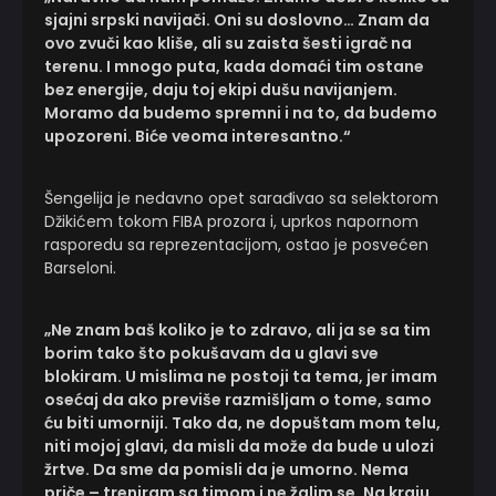
sjajni srpski navijači. Oni su doslovno… Znam da
ovo zvuči kao kliše, ali su zaista šesti igrač na
terenu. I mnogo puta, kada domaći tim ostane
bez energije, daju toj ekipi dušu navijanjem.
Moramo da budemo spremni i na to, da budemo
upozoreni. Biće veoma interesantno.“
Šengelija je nedavno opet sarađivao sa selektorom
Džikićem tokom FIBA prozora i, uprkos napornom
rasporedu sa reprezentacijom, ostao je posvećen
Barseloni.
„Ne znam baš koliko je to zdravo, ali ja se sa tim
borim tako što pokušavam da u glavi sve
blokiram. U mislima ne postoji ta tema, jer imam
osećaj da ako previše razmišljam o tome, samo
ću biti umorniji. Tako da, ne dopuštam mom telu,
niti mojoj glavi, da misli da može da bude u ulozi
žrtve. Da sme da pomisli da je umorno. Nema
priče – treniram sa timom i ne žalim se. Na kraju