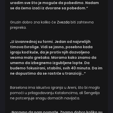
uradim sve što je moguće da pobedimo. Nadam
se da ćemo izaći iz dvorane sa pobedom.“
Gruzin dobro zna koliko će
Zvezda
biti zahtevna
prepreka.
„U izvanrednoj su formi. Jedan od najvrelijih
timova Evrolige. Vidi se jasno, posebno kada
igraju kod kuće, da je protiv njih dozvoljeno
veoma malo grešaka. Moramo kako znamo da
umemo da izbegnemo izgubljene lopte. Da
budemo fokusirani, stabilni, svih 40 minuta. Da im
ne dopustimo da se rastrče u tranziciji…“
Barselona ima iskustvo igranja u Areni, što bi moglo
pomoći u prilagođavanju Kataloncima, ali Šengelija
ne potcenjuje snagu domaćih navijača.
„Naravno da nam pomaže. Znamo dobro koliko su