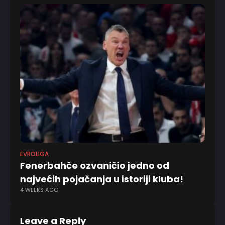
EVROLIGA
KO
Fenerbahče ozvaničio jedno od
Gr
najvećih pojačanja u istoriji kluba!
v
4 WEEKS AGO
1 
Leave a Reply