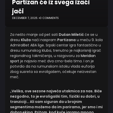
Partizan će iz svega izaći
jači
DECEMBER 7, 2025
0 COMMENTS
Za nešto manje od pet sati
Dušan Miletić
će se u
dresu
Kluža
naći naspram
Partizana
u meču 9. kola
AdmiralBet ABA lige. Srpski centar igra fantastično u
dresu rumunskog kluba, trenutno je najkorisniji igrač
regionalnog takmičenja, u razgovoru za
Meridian
sport
je najavio meč dva crno-bela tima. I on je
potvrdio da na rumunskom istoku vlada euforija
zbog susreta sa evroligašem, očekuje neizvestan
meč.
,,
Velika, ove sezone najveća utakmica za nas. Biće
nezgodno, to je evroligaški tim, fizički su dobri, u
tranziciji… Ali sam siguran da u brojnim
segmentima možemo da im pariramo, jer smo i mi
dobra ekipa. Pritom, kod kuće igramo mnogo