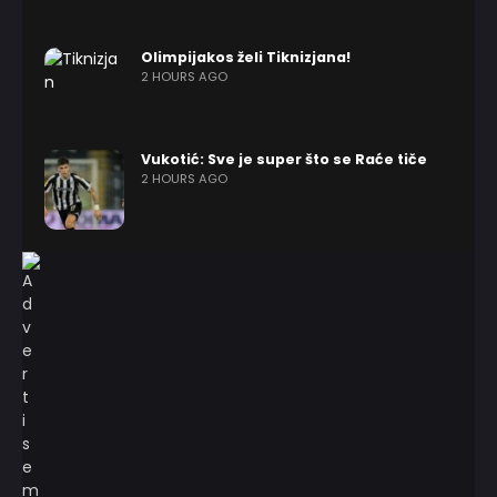
Olimpijakos želi Tiknizjana!
2 HOURS AGO
Vukotić: Sve je super što se Raće tiče
2 HOURS AGO