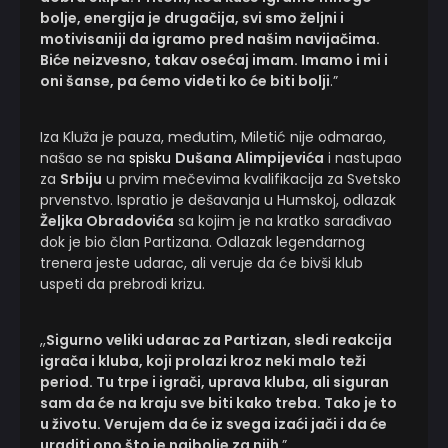
bolje, energija je drugačija, svi smo željni i
motivisaniji da igramo pred našim navijačima.
Biće neizvesno, takav osećaj imam. Imamo i mi i
oni šanse, pa ćemo videti ko će biti bolji
.”
Iza Kluža je pauza, međutim, Miletić nije odmarao,
našao se na
spisku
Dušana Alimpijevića
i nastupao
za
Srbiju
u prvim mečevima kvalifikacija za Svetsko
prvenstvo. Ispratio je dešavanja u Humskoj, odlazak
Željka Obradovića
sa kojim je na kratko sarađivao
dok je bio član Partizana. Odlazak legendarnog
trenera jeste udarac, ali veruje da će bivši klub
uspeti da prebrodi krizu.
,,
Sigurno veliki udarac za Partizan, sledi reakcija
igrača i kluba, koji prolazi kroz neki malo teži
period. Tu trpe i igrači, uprava kluba, ali siguran
sam da će na kraju sve biti kako treba. Tako je to
u životu. Verujem da će iz svega izaći jači i da će
uraditi ono što je najbolje za njih
.”