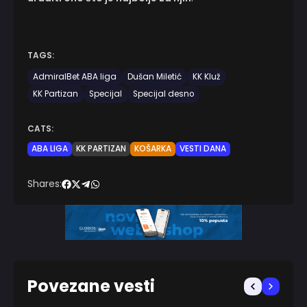
TAGS:
AdmiralBet ABA liga
Dušan Miletić
KK Kluž
KK Partizan
Specijal
Specijal desno
CATS:
ABA LIGA
KK PARTIZAN
KOŠARKA
VESTI DANA
Shares:
Povezane vesti