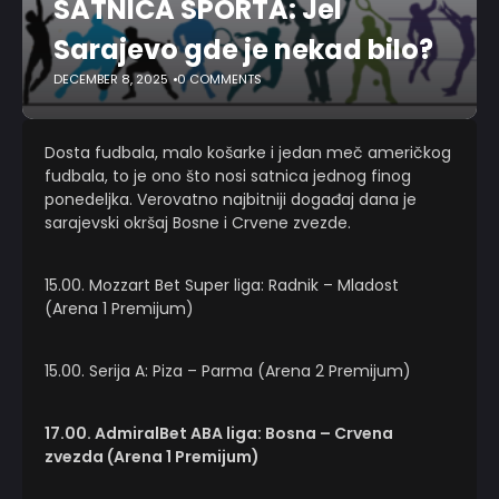
SATNICA SPORTA: Jel
Sarajevo gde je nekad bilo?
DECEMBER 8, 2025
0 COMMENTS
Dosta fudbala, malo košarke i jedan meč američkog
fudbala, to je ono što nosi satnica jednog finog
ponedeljka. Verovatno najbitniji događaj dana je
sarajevski okršaj Bosne i Crvene zvezde.
15.00. Mozzart Bet Super liga: Radnik – Mladost
(Arena 1 Premijum)
15.00. Serija A: Piza – Parma (Arena 2 Premijum)
17.00. AdmiralBet ABA liga: Bosna – Crvena
zvezda (Arena 1 Premijum)