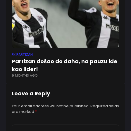
FK PARTIZAN
FU
Partizan došao do daha, na pauzu ide
R
kao lider!
h
9 MONTHS AGO
3 
Leave a Reply
Your email address will not be published.
Required fields
are marked
*