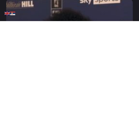
HOME
FUDBAL
ENGLESKA
FUDBAL
,,Salah je osam godina
gurao beka pod autobus”
DECEMBER 9, 2025
0 COMMENTS
Eskalacija na Enfildu, sve što je trenutno loše u