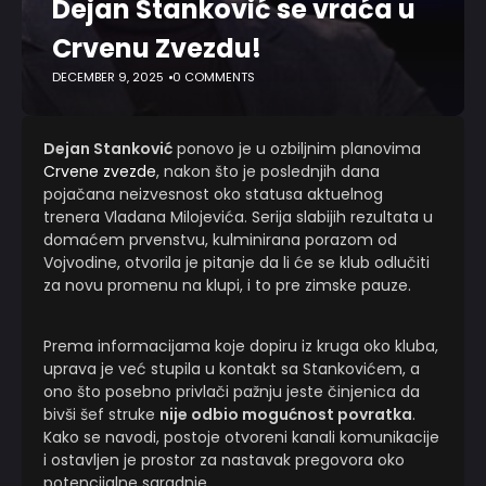
Dejan Stanković se vraća u
Crvenu Zvezdu!
DECEMBER 9, 2025
0 COMMENTS
Dejan Stanković
ponovo je u ozbiljnim planovima
Crvene zvezde
, nakon što je poslednjih dana
pojačana neizvesnost oko statusa aktuelnog
trenera Vladana Milojevića. Serija slabijih rezultata u
domaćem prvenstvu, kulminirana porazom od
Vojvodine, otvorila je pitanje da li će se klub odlučiti
za novu promenu na klupi, i to pre zimske pauze.
Prema informacijama koje dopiru iz kruga oko kluba,
uprava je već stupila u kontakt sa Stankovićem, a
ono što posebno privlači pažnju jeste činjenica da
bivši šef struke
nije odbio mogućnost povratka
.
Kako se navodi, postoje otvoreni kanali komunikacije
i ostavljen je prostor za nastavak pregovora oko
potencijalne saradnje.