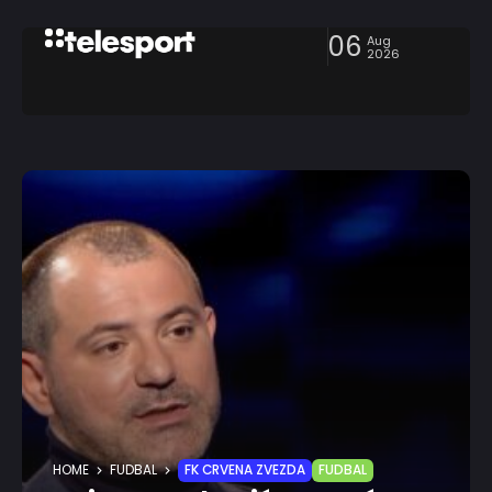
06
Aug
2026
HOME
FUDBAL
FK CRVENA ZVEZDA
FUDBAL