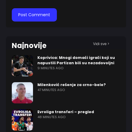
Najnovije
Vidi sve >
Koprivica: Mnogi domaći igrači koji su
napustili Partizan bili su nezadovoljni
9 MINUTES AGO
Milenković rešenje za crno-bele?
47 MINUTES AGO
Evroliga transferi – pregled
48 MINUTES AGO