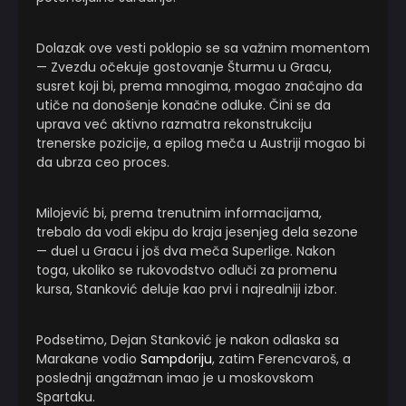
Dolazak ove vesti poklopio se sa važnim momentom
— Zvezdu očekuje gostovanje Šturmu u Gracu,
susret koji bi, prema mnogima, mogao značajno da
utiče na donošenje konačne odluke. Čini se da
uprava već aktivno razmatra rekonstrukciju
trenerske pozicije, a epilog meča u Austriji mogao bi
da ubrza ceo proces.
Milojević bi, prema trenutnim informacijama,
trebalo da vodi ekipu do kraja jesenjeg dela sezone
— duel u Gracu i još dva meča Superlige. Nakon
toga, ukoliko se rukovodstvo odluči za promenu
kursa, Stanković deluje kao prvi i najrealniji izbor.
Podsetimo, Dejan Stanković je nakon odlaska sa
Marakane vodio
Sampdoriju
, zatim Ferencvaroš, a
poslednji angažman imao je u moskovskom
Spartaku.