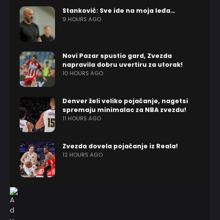
Stanković: Sve ide na moja leđa…
9 HOURS AGO
Novi Pazar spustio gard, Zvezda
napravila dobru uvertiru za utorak!
10 HOURS AGO
Denver želi veliko pojačanje, nagetsi
spremaju minimalac za NBA zvezdu!
11 HOURS AGO
Zvezda dovela pojačanje iz Reala!
12 HOURS AGO