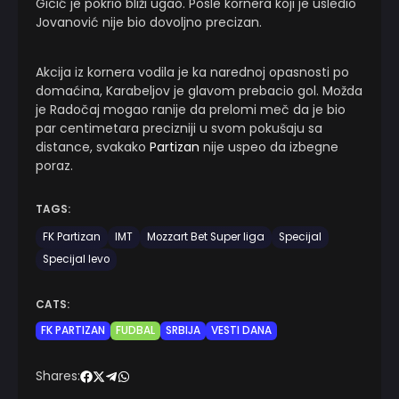
Gicić je pokrio bliži ugao. Posle kornera koji je usledio
Jovanović nije bio dovoljno precizan.
Akcija iz kornera vodila je ka narednoj opasnosti po
domaćina, Karabeljov je glavom prebacio gol. Možda
je Radočaj mogao ranije da prelomi meč da je bio
par centimetara precizniji u svom pokušaju sa
distance, svakako
Partizan
nije uspeo da izbegne
poraz.
TAGS:
FK Partizan
IMT
Mozzart Bet Super liga
Specijal
Specijal levo
CATS:
FK PARTIZAN
FUDBAL
SRBIJA
VESTI DANA
Shares: