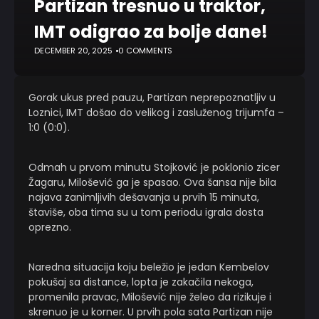
Partizan tresnuo u traktor,
IMT odigrao za bolje dane!
DECEMBER 20, 2025
0 COMMENTS
Gorak ukus pred pauzu, Partizan neprepoznatljiv u
Loznici, IMT došao do velikog i zasluženog trijumfa –
1:0 (0:0).
Odmah u prvom minutu Stojković je poklonio zicer
Žagaru, Milošević ga je spasao. Ova šansa nije bila
najava zanimljivih dešavanja u prvih 15 minuta,
štaviše, oba tima su u tom periodu igrala dosta
oprezno.
Naredna situacija koju beležio je jedan Kembelov
pokušaj sa distance, lopta je zakačila nekoga,
promenila pravac, Milošević nije želeo da rizikuje i
skrenuo je u korner. U prvih pola sata Partizan nije