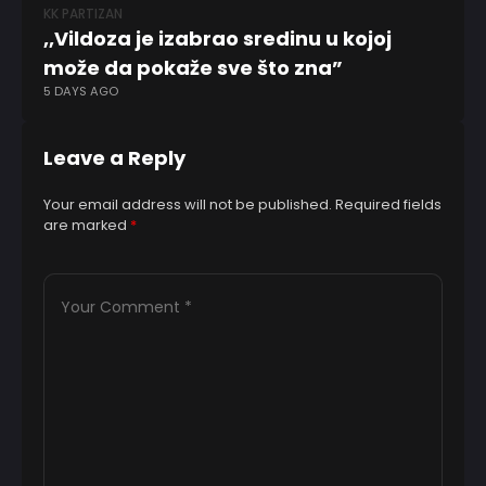
KK PARTIZAN
EV
,,Vildoza je izabrao sredinu u kojoj
Pe
može da pokaže sve što zna”
L
5 DAYS AGO
11
Leave a Reply
Your email address will not be published.
Required fields
are marked
*