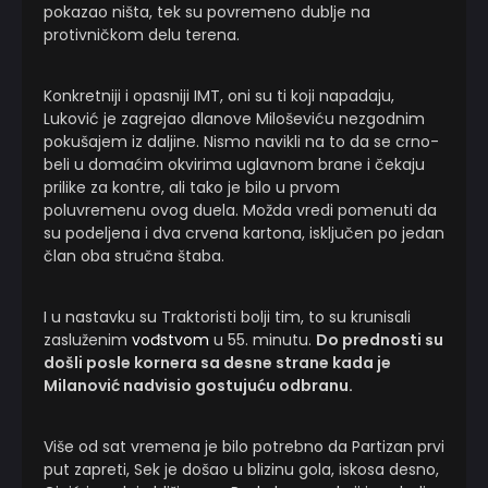
pokazao ništa, tek su povremeno dublje na
protivničkom delu terena.
Konkretniji i opasniji IMT, oni su ti koji napadaju,
Luković je zagrejao dlanove Miloševiću nezgodnim
pokušajem iz daljine. Nismo navikli na to da se crno-
beli u domaćim okvirima uglavnom brane i čekaju
prilike za kontre, ali tako je bilo u prvom
poluvremenu ovog duela. Možda vredi pomenuti da
su podeljena i dva crvena kartona, isključen po jedan
član oba stručna štaba.
I u nastavku su Traktoristi bolji tim, to su krunisali
zasluženim
vođstvom
u 55. minutu.
Do prednosti su
došli posle kornera sa desne strane kada je
Milanović nadvisio gostujuću odbranu.
Više od sat vremena je bilo potrebno da Partizan prvi
put zapreti, Sek je došao u blizinu gola, iskosa desno,