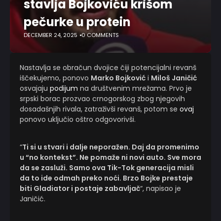
stavlja Bojkoviću krišom
pečurke u protein
DECEMBER 24, 2025
0 COMMENTS
Nastavlja se obračun dvojice čiji potencijalni revanš
iščekujemo, ponovo
Marko Bojković
i
Miloš Janičić
osvajaju
podijum
na društvenim mrežama. Prvo je
srpski borac prozvao crnogorskog zbog njegovih
dosadašnjih rivala, zatraživši revanš, potom se
ovaj
ponovo uključio oštro odgovorivši.
“
Ti si u stvari i dalje neporažen. Daj da promenimo
u “no kontekst”. Ne pomaže ni novi auto. Sve mora
da se zasluži. Samo ova Tik-Tok generacija misli
da to ide odmah preko noći. Brzo Bojke prestaje
biti Gladiator i postaje zabavljač
“, napisao je
Janičić.