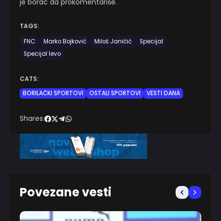
je borac da prokomentariše.
TAGS:
FNC
Marko Bojković
Miloš Janičić
Specijal
Specijal levo
CATS:
BORILAČKI SPORTOVI
OSTALI SPORTOVI
VESTI DANA
Shares:
Povezane vesti