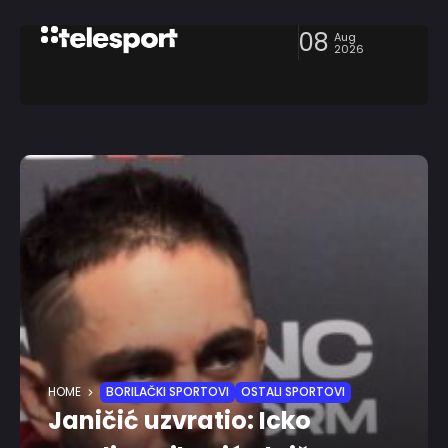
08
Aug
2026
HOME
BORILAČKI SPORTOVI
OSTALI SPORTOVI
Janičić uzvratio: Icko