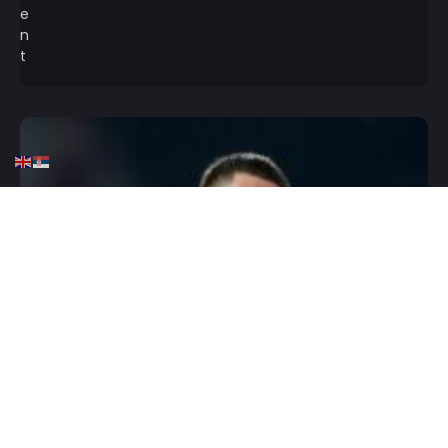
HOME
FUDBAL
ITALIJA
Vlahović korak bliže
odlasku – (ne)očekivan