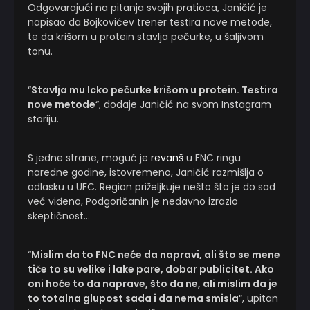
Odgovarajući na pitanja svojih pratioca, Janičić je
napisao da Bojkovićev trener testira nove metode,
te da krišom u protein stavlja pečurke, u šaljivom
tonu.
“
Stavlja mu Icko pečurke krišom u protein. Testira
nove metode
“, dodaje Janičić na svom Instagram
storiju.
S jedne strane, moguć je
revanš
u FNC ringu
naredne godine, istovremeno, Janičić razmišlja o
odlasku u UFC. Region priželjkuje nešto što je do sad
već viđeno, Podgoričanin je nedavno izrazio
skeptičnost…
“
Mislim da to FNC neće da napravi, ali što se mene
tiče to su velike i lake pare, dobar publicitet. Ako
oni hoće to da naprave, što da ne, ali mislim da je
to totalna glupost sada i da nema smisla
“, upitan