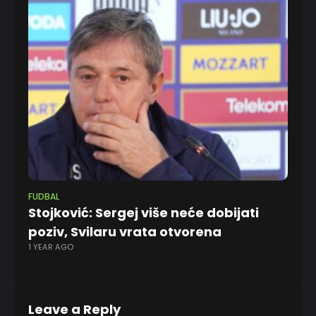
FUDBAL
EV
Stojković: Sergej više neće dobijati
Pa
poziv, Svilaru vrata otvorena
am
1 YEAR AGO
7 
Leave a Reply