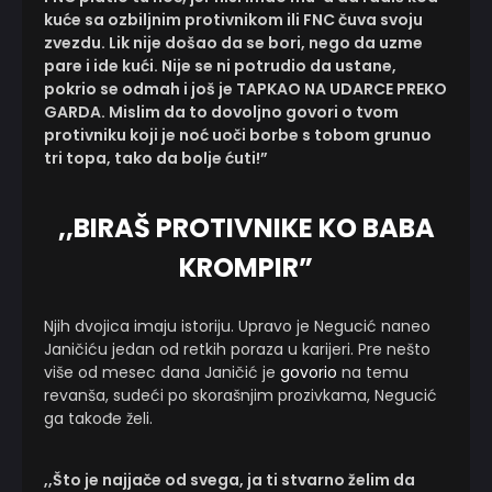
kuće sa ozbiljnim protivnikom ili FNC čuva svoju
zvezdu. Lik nije došao da se bori, nego da uzme
pare i ide kući. Nije se ni potrudio da ustane,
pokrio se odmah i još je TAPKAO NA UDARCE PREKO
GARDA. Mislim da to dovoljno govori o tvom
protivniku koji je noć uoči borbe s tobom grunuo
tri topa, tako da bolje ćuti!”
,,BIRAŠ PROTIVNIKE KO BABA
KROMPIR”
Njih dvojica imaju istoriju. Upravo je Negucić naneo
Janičiću jedan od retkih poraza u karijeri. Pre nešto
više od mesec dana Janičić je
govorio
na temu
revanša, sudeći po skorašnjim prozivkama, Negucić
ga takođe želi.
,,Što je najjače od svega, ja ti stvarno želim da