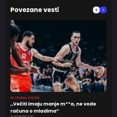
Povezane vesti
KK CRVENA ZVEZDA
EV
,,Večiti imaju manje m**a, ne vode
Kalinić:
računa o mladima”
in
12 MONTHS AGO
9 