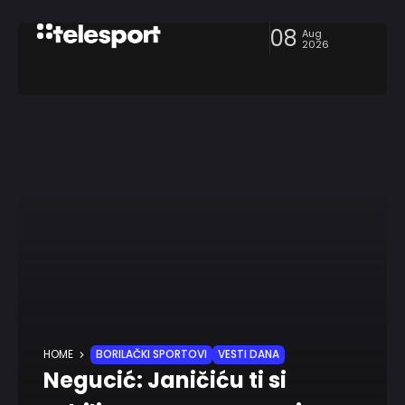
08
Aug
2026
HOME
BORILAČKI SPORTOVI
VESTI DANA
Negucić: Janičiću ti si