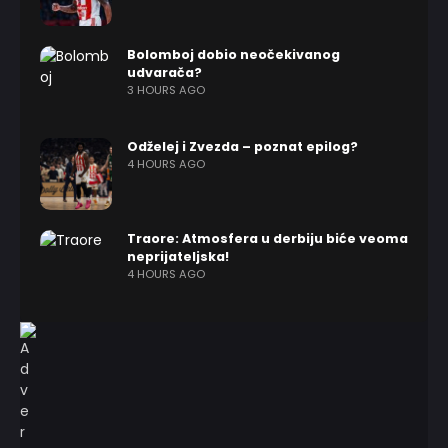
Bolomboj dobio neočekivanog
udvarača?
3 HOURS AGO
Odželej i Zvezda – poznat epilog?
4 HOURS AGO
Traore: Atmosfera u derbiju biće veoma
neprijateljska!
4 HOURS AGO