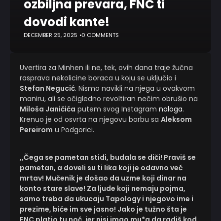
ozbiljna prevara, FNC ti
dovodi kante!
DECEMBER 25, 2025
0 COMMENTS
Uvertira za Minhen ili ne, tek, ovih dana traje žučna
rasprava nekolicine boraca u koju se uključio i
Stefan Negucić
. Nismo navikli na njega u ovakvom
maniru, ali se očigledno revoltiran nečim obrušio na
Miloša Janičića
putem svog Instagram
naloga
.
Krenuo je od osvrta na njegovu borbu sa
Aleksom
Pereirom
u Podgorici.
,,Čega se pametan stidi, budala se diči! Praviš se
pametan, a doveli su ti lika koji je odavno već
mrtav! Mučenik je došao da uzme koji dinar na
konto stare slave! Za ljude koji nemaju pojma,
samo treba da ukucaju Tapology i njegovo ime i
prezime, biće im sve jasno! Jako je tužno šta je
FNC platio tu noć, jer nisi imao mu*a da radiš kod