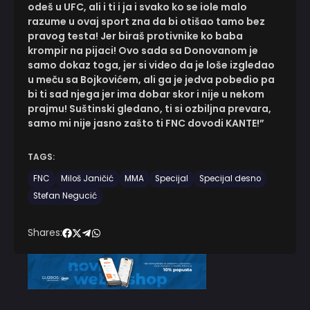
odeš u UFC, ali i ti i ja i svako ko se iole malo
razume u ovaj sport zna da bi otišao tamo bez
pravog testa! Jer biraš protivnike ko baba
krompir na pijaci! Ovo sada sa Donovanom je
samo dokaz toga, jer si video da je loše izgledao
u meču sa Bojkovićem, ali ga je jedva pobedio pa
bi ti sad njega jer ima dobar skor i nije u nekom
prajmu! Suštinski gledano, ti si ozbiljna prevara,
samo mi nije jasno zašto ti FNC dovodi KANTE!”
TAGS:
FNC
Miloš Janičić
MMA
Specijal
Specijal desno
Stefan Negucić
Shares: