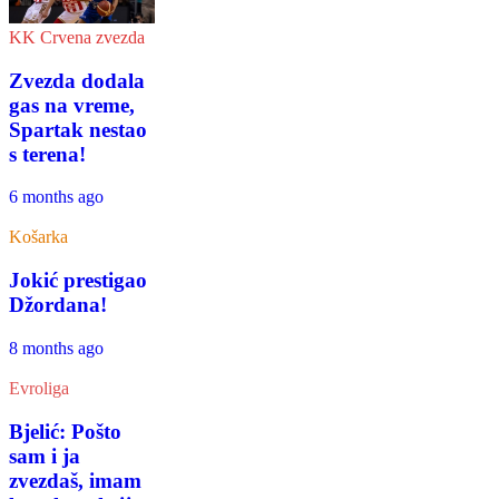
KK Crvena zvezda
Zvezda dodala
gas na vreme,
Spartak nestao
s terena!
6 months ago
Košarka
Jokić prestigao
Džordana!
8 months ago
Evroliga
Bjelić: Pošto
sam i ja
zvezdaš, imam