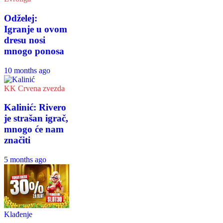
Odželej:
Igranje u ovom
dresu nosi
mnogo ponosa
10 months ago
KK Crvena zvezda
Kalinić: Rivero
je strašan igrač,
mnogo će nam
značiti
5 months ago
Klađenje