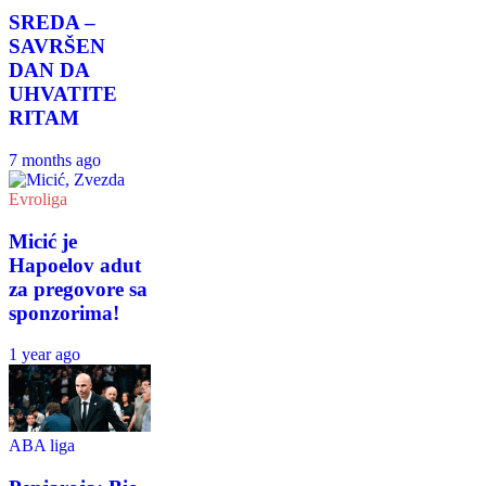
SREDA –
SAVRŠEN
DAN DA
UHVATITE
RITAM
7 months ago
Evroliga
Micić je
Hapoelov adut
za pregovore sa
sponzorima!
1 year ago
ABA liga