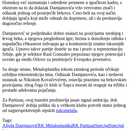
Humskoj već razmatraju i određene promene u igračkom kadru, s
obzirom na to da dolazak Damjanovića vrlo verovatno znači i
odlazak jednog od postojećih bekova. Crno-beli na ovaj način
dobijaju igrača koji može odmah da doprinese, ali i da predstavlja
dugoročno rešenje.
Damjanović se podjednako dobro snalazi na pozicijama srednjeg i
levog beka, a njegova preglednost igre, brzina u donošenju odluka i
napadačka efikasnost izdvajaju ga u konkurenciji znatno iskusnijih
igrača. Upravo takve partije donele su mu i poziv u reprezentaciju
Srbije, gde je selektor Raul Gonzales prepoznao njegov potencijal i
uvrstio ga među Orlove za predstojeće Evropsko prvenstvo.
Sa druge strane, Metaloplastiku tokom zimskog perioda očekuje
ozbiljna rekonstrukcija tima. Odlazak Damjanovića, kao i nedavni
rastanak sa Nikolom Kovačevićem, ostavlja prazninu na bekovskim
pozicijama, zbog čega će klub iz Šapca morati da reaguje na tržištu i
pronađe adekvatna pojačanja.
Za Partizan, ovaj transfer predstavlja jasan signal ambicija, dok
Damjanović dobija priliku da u velikom klubu potvrdi status jednog
od najperspektivnijih srpskih
rukometaša
.
Tags:
Aljoša Damjanović
RK Metaloplastika
RK Partizan
Specijal
Specijal