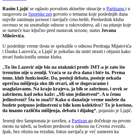
Rasim Ljajić
se oglasio povodom aktuelne situacije u
Partizanu
i u
razgovoru za
Sportske.net
govorio o temama koje poslednjih dana
najviše zanimaju javnost i navijače crno-belih. Predsednik kluba
osvrnuo se na unutrašnje odnose u rukovodstvu, ali i na pitanje koje
se nameće kao ključno pred nastavak sezone, status
Jovana
Miloševića
.
U poslednje vreme dosta se spekuliše o odnosu Predraga Mijatovića
i Danka Lazovića, a Ljajić je pokušao da smiri strasti i objasni kako
stvari funkcionišu unutar kluba.
„
To što Lazović nije bio na utakmici protiv IMT-a je zato što
trenutno nije u zemlji. Vraća se za dva dana i biće tu. Prema
tome, klub funkcioniše. Da, postoji debata, postoje nekada
oprečna mišljenja oko tih stvari, ali se dogovaramo i
usaglašavamo. Na kraju krajeva, ja bih se zabrinuo, i uvek se
zabrinem, kad neko kaže: „Mi smo jedinstveni“. A u čemu
jedinstveni? Šta to znači? Kako u današnje vreme možete da
budete potpuno jedinstveni u bilo kom kolektivu? To je korisno,
da imamo različita mišljenja, debatu i dijalog“
, pojasnio je Ljajić.
Jesenji deo šampionata je završen, a
Partizan
ga dočekuje na prvom
mestu na tabeli, sa bodom prednosti u odnosu na Crvenu zvezdu.
Ipak, bez obzira na rezultat, fokus navijača je već usmeren ka