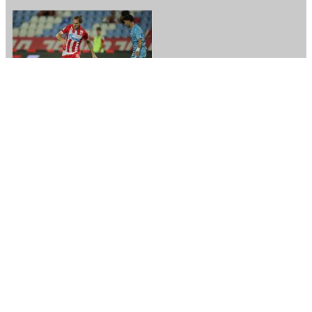
Novi Pazar spustio gard, Zvezda napravila dobru uvertiru za
utorak!
5 hours ago
Denver želi veliko pojačanje, nagetsi spremaju minimalac za NBA
zvezdu!
6 hours ago