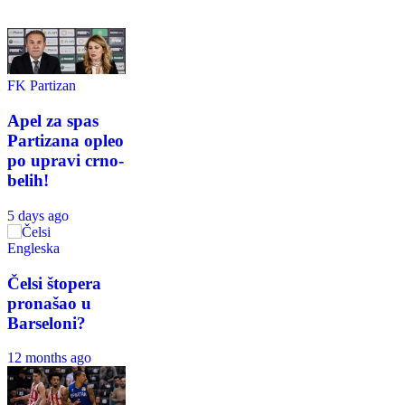
FK Partizan
Apel za spas
Partizana opleo
po upravi crno-
belih!
5 days ago
Engleska
Čelsi štopera
pronašao u
Barseloni?
12 months ago