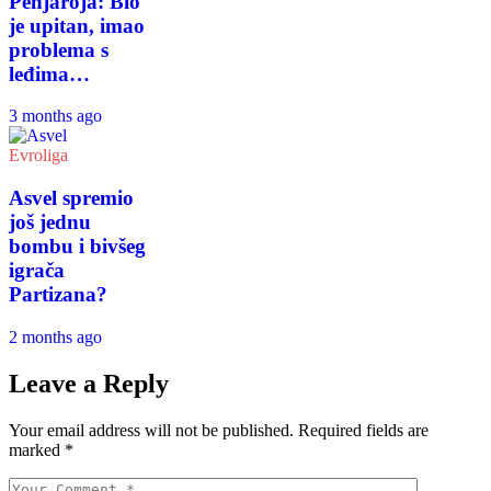
Penjaroja: Bio
je upitan, imao
problema s
leđima…
3 months ago
Evroliga
Asvel spremio
još jednu
bombu i bivšeg
igrača
Partizana?
2 months ago
Leave a Reply
Your email address will not be published.
Required fields are
marked
*