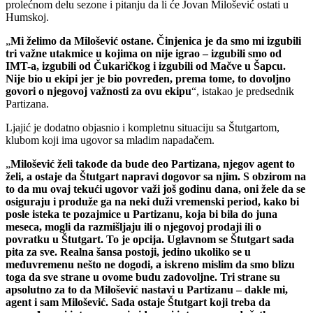
prolećnom delu sezone i pitanju da li će Jovan Milošević ostati u
Humskoj.
„
Mi želimo da Milošević ostane. Činjenica je da smo mi izgubili
tri važne utakmice u kojima on nije igrao – izgubili smo od
IMT-a, izgubili od Čukaričkog i izgubili od Mačve u Šapcu.
Nije bio u ekipi jer je bio povređen, prema tome, to dovoljno
govori o njegovoj važnosti za ovu ekipu
“, istakao je predsednik
Partizana.
Ljajić je dodatno objasnio i kompletnu situaciju sa Štutgartom,
klubom koji ima ugovor sa mladim napadačem.
„
Milošević želi takođe da bude deo Partizana, njegov agent to
želi, a ostaje da Štutgart napravi dogovor sa njim. S obzirom na
to da mu ovaj tekući ugovor važi još godinu dana, oni žele da se
osiguraju i produže ga na neki duži vremenski period, kako bi
posle isteka te pozajmice u Partizanu, koja bi bila do juna
meseca, mogli da razmišljaju ili o njegovoj prodaji ili o
povratku u Štutgart. To je opcija. Uglavnom se Štutgart sada
pita za sve. Realna šansa postoji, jedino ukoliko se u
međuvremenu nešto ne dogodi, a iskreno mislim da smo blizu
toga da sve strane u ovome budu zadovoljne. Tri strane su
apsolutno za to da Milošević nastavi u Partizanu – dakle mi,
agent i sam Milošević. Sada ostaje Štutgart koji treba da