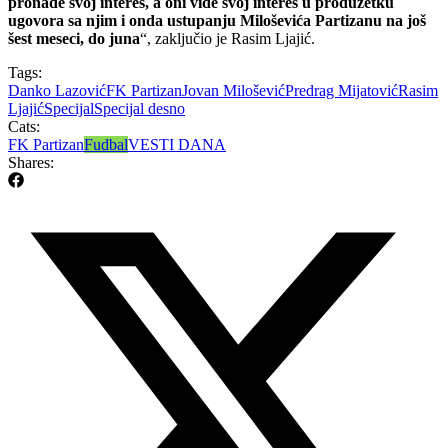
pronađe svoj interes, a oni vide svoj interes u produžetku
ugovora sa njim i onda ustupanju Miloševića Partizanu na još
šest meseci, do juna
“, zaključio je Rasim Ljajić.
Tags:
Danko Lazović
FK Partizan
Jovan Milošević
Predrag Mijatović
Rasim
Ljajić
Specijal
Specijal desno
Cats:
FK Partizan
Fudbal
VESTI DANA
Shares: