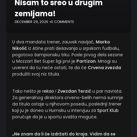
Nisam to sreo u drugim
zemljama!
DECEMBER 29, 2025
0 COMMENTS
U dva mandata trener, zauvek navijač,
Marko
Nikolić
iz Atine prati dešavanja u srpskom fudbalu,
pogotovo šampionsku trku. Posle prvog dela sezone
u Mozzart Bet Super ligi prvi je
Partizan
. Mnogi su
uvereni da tu neće ostati, te da će
Crvena zvezda
produžiti svoj niz titula.
Tako nešto je
rekao
i
Zvezdan Terzić
u par navrata.
Za generalnog direktora crveno-belih nema sumnje
da titula ostaje u njihovom posedu, poslednji trener
koji ju je doneo u Humsku u intervjuu za
Sport Klub
poručuje da je u sportu svašta moguće.
„Ne znam da li će izdržati do kraja. Vidim da se