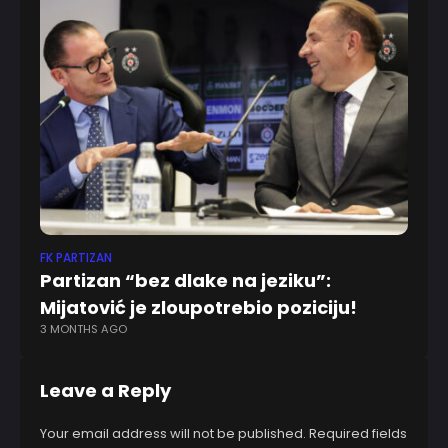
FK PARTIZAN
EV
Partizan “bez dlake na jeziku”:
Mo
Mijatović je zloupotrebio poziciju!
st
3 MONTHS AGO
2 
Leave a Reply
Your email address will not be published.
Required fields