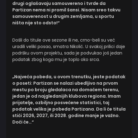
drugi oglašavaju samouvereno i tvrde da
Partizan nema ni promil šansi. Nisam sreo takvu
samouverenost u drugim zemljama, u sportu
ništa nije sto odsto!“
Došli do titule ove sezone ili ne, crno-beli su već
uradili veliki posao, smatra Nikolić. U svakoj prilici daje
podršku ovom projektu, sada je podvukao još jedan
podatak zbog koga mu je toplo oko srca.
„Najveća pobeda, u ovom trenutku, jeste podatak
o poseti: Partizan se nalazi ubedljivo na prvom
mestu po broju gledalaca na domaćem terenu,
jedan je od najgledanijih klubova regiona. Imam
prijatelje, ozbiljno posvećene statistici, taj
podatak velika je pobeda Partizana. Da li će titula
stići 2026, 2027, ili 2028. godine manje je važno.
Doći će…“