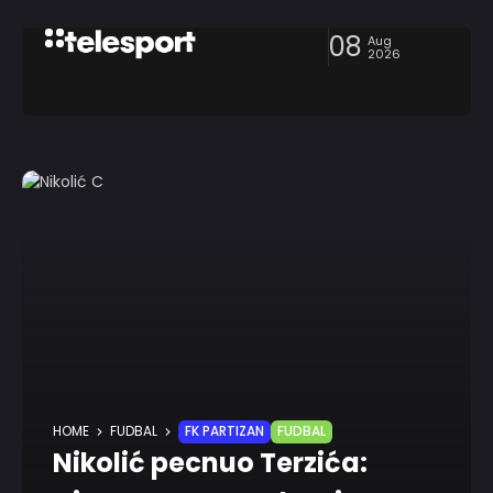
08
Aug
2026
HOME
FUDBAL
FK PARTIZAN
FUDBAL
Nikolić pecnuo Terzića: