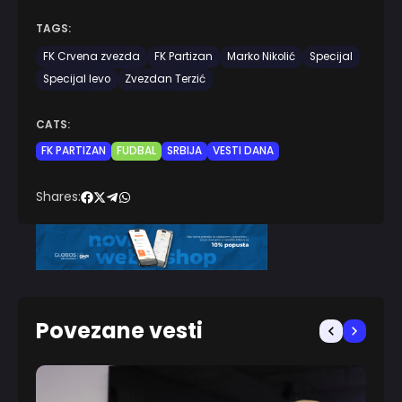
TAGS:
FK Crvena zvezda
FK Partizan
Marko Nikolić
Specijal
Specijal levo
Zvezdan Terzić
CATS:
FK PARTIZAN
FUDBAL
SRBIJA
VESTI DANA
Shares:
Povezane vesti