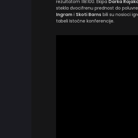
rezultatom 118:100. Ekipa
Darka Rajak
stekla dvocifrenu prednost do poluvr
Ingram
i
Skoti Barns
bili su nosioci ig
tabeli Istočne konferencije.