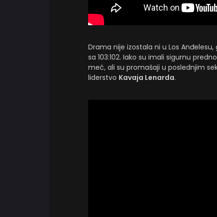
Drama nije izostala ni u Los Anđelesu,
sa 103:102. Iako su imali sigurnu predno
meč, ali su promašaji u poslednjim 
liderstvo
Kavaja Lenarda
.