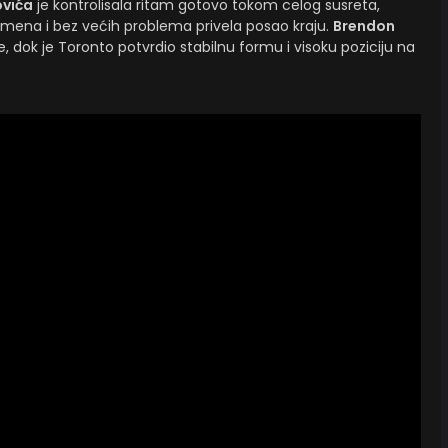
ovića
je kontrolisala ritam gotovo tokom celog susreta,
emena i bez većih problema privela posao kraju.
Brendon
re, dok je Toronto potvrdio stabilnu formu i visoku poziciju na