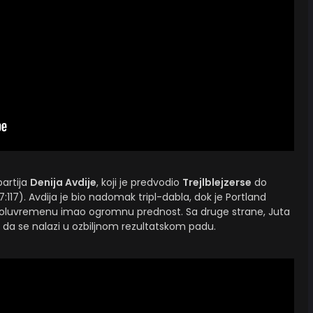
partija
Denija Avdije
, koji je predvodio
Trejlblejzerse
do
7:117). Avdija je bio nadomak tripl-dabla, dok je Portland
poluvremenu imao ogromnu prednost. Sa druge strane, Juta
la da se nalazi u ozbiljnom rezultatskom padu.