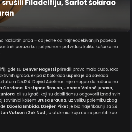
rušili Filadelfiju, Šarlot šokirao
uran
 različitih priča – od jedne od najneočekivanijih pobeda
okantnih poraza koji još jednom potvrđuju koliko košarka na
.
fiji, gde su
Denver Nagetsi
priredili pravo malo čudo. Iako
ktivnih igrača, ekipa iz Kolorada uspela je da savlada
ultatom 125:124. Dejvid Adelman nije mogao da računa na
a Gordona
,
Kristijana Brauna
,
Jonasa Valančijunasa
,
žuniora
, ali su igrači koji su dobili šansu odgovorili iznad svih
oj završnici košem
Brusa Brauna
, uz veliku polemiku zbog
kade
Džoela Embida
.
Džejlen Piket
je bio najefikasniji sa 29
jton Votson
i
Zek Nađi
, u utakmici koja će se pamtiti kao