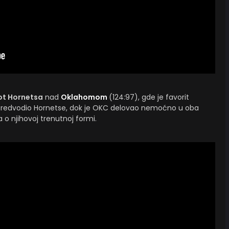
ot Hornetsa
nad
Oklahomom
(124:97), gde je favorit
predvodio Hornetse, dok je OKC delovao nemoćno u oba
a o njihovoj trenutnoj formi.