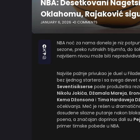
NBA: Desetkovani Nagetsi s
Oklahomu, Rajaković sig
JANUARY 6, 2026
0 COMMENTS
NBA noć za nama donela je niz potpuno
sezone, preko rutinskih trijumfa, do š
najvišem nivou može biti nepredvidiva
Najviše pažnje privukao je duel u Filadel
bez ijednog startera i sa svega devet a
Seventisikserse
posle produžetka rez
Nikolu Jokića
,
Džamala Mareja
,
Eron
Kema Džonsona
i
Tima Hardaveja D
očekivanja. Meč je rešen u dramatičn
dosuđene silazne putanje nakon blo
poena, a značajan doprinos dali su
Pe
primer timske pobede u NBA.