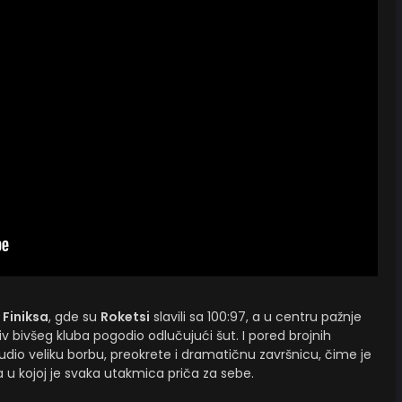
i
Finiksa
, gde su
Roketsi
slavili sa 100:97, a u centru pažnje
tiv bivšeg kluba pogodio odlučujući šut. I pored brojnih
dio veliku borbu, preokrete i dramatičnu završnicu, čime je
 u kojoj je svaka utakmica priča za sebe.