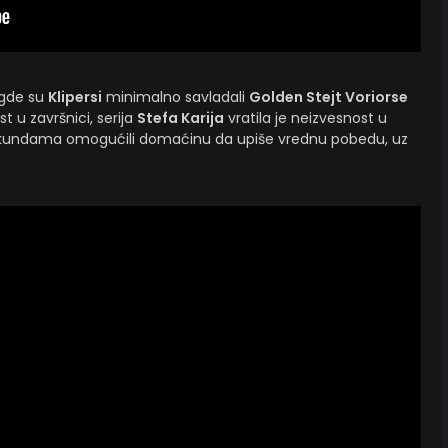
 gde su
Klipersi
minimalno savladali
Golden Stejt Voriorse
st u završnici, serija
Stefa Karija
vratila je neizvesnost u
sekundama omogućili domaćinu da upiše vrednu pobedu, uz