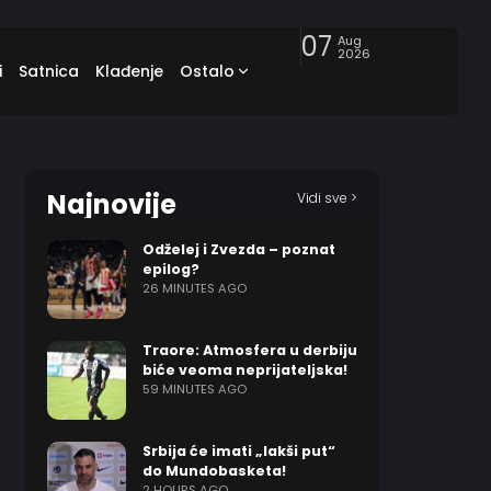
07
Aug
2026
i
Satnica
Klađenje
Ostalo
Najnovije
Vidi sve >
Odželej i Zvezda – poznat
epilog?
26 MINUTES AGO
Traore: Atmosfera u derbiju
biće veoma neprijateljska!
59 MINUTES AGO
Srbija će imati „lakši put“
do Mundobasketa!
2 HOURS AGO