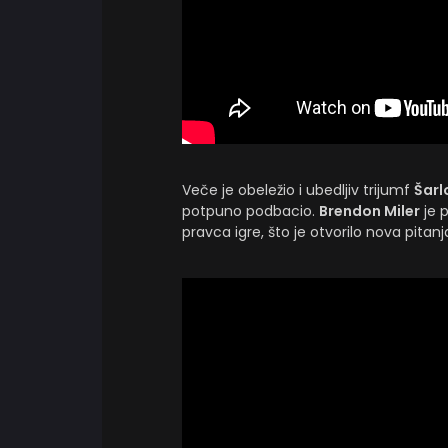
Veče je obeležio i ubedljiv trijumf
Šarl
potpuno podbacio.
Brendon Miler
je 
pravca igre, što je otvorilo nova pitanj