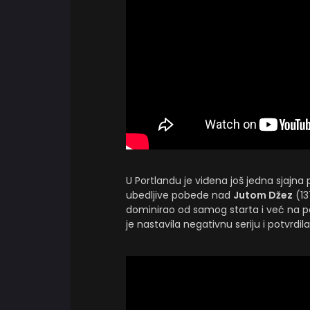
U Portlandu je viđena još jedna sjajna 
ubedljive pobede nad
Jutom Džez
(13
dominirao od samog starta i već na 
je nastavila negativnu seriju i potvrdi