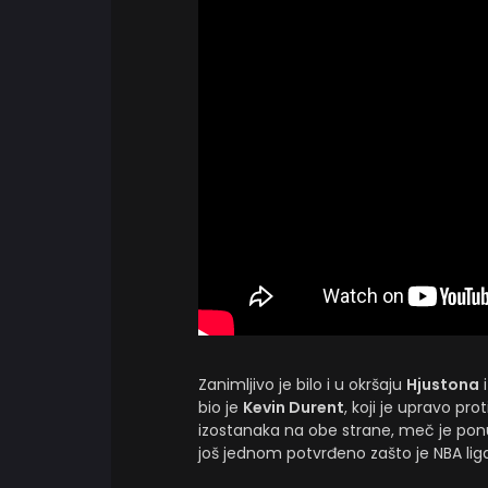
Zanimljivo je bilo i u okršaju
Hjustona
bio je
Kevin Durent
, koji je upravo pro
izostanaka na obe strane, meč je ponu
još jednom potvrđeno zašto je NBA liga