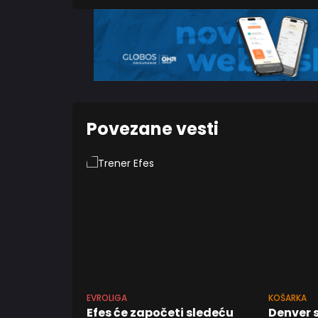
Povezane vesti
EVROLIGA
KOŠARKA
Efes će započeti sledeću
Denver 