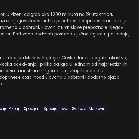
riju Plzenj odigrao oko 1.200 minuta na 19 utakmica,
okazuje njegovu konstantnu prisutnost i doprinos timu. Iako je
promena u odbrani, Slovan iz Bratislave prepoznaje njegov
i kapiten Partizana eodmah postane ključna figura u poslednjoj
k u karijeri Markovića, koji iz Češke donosi bogato iskustvo,
isoka očekivanja i prilika da igra u jednom od najprestižnijih
omaćim i inostranim ligama, uključujući period u
a doprinese stabilnosti Slovana u odbrani i dodatno ojača
e.
orija Plzenj
Specijal
Specijal levo
Svetozar Marković