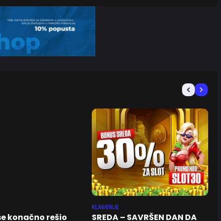
KLAĐENJE
se konačno rešio
SREDA – SAVRŠEN DAN DA