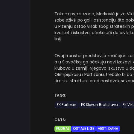
Tokom ove sezone, Marković je za Vikto
zabeleživši po gol i asistenciju, što p
u Plzenju ostao višak zbog strateških 
kvalitet i iskustvo, očekujući da bivš
liniji.
Ovaj transfer predstavlja značajan kora
a u Slovačkoj ga očekuju novi izazovi, v
klubova u zemlji. Njegovo iskustvo u d
Olimpijakosu i
Partizanu
, trebalo bi d
timsku strukturu pred nastavak sezon
TAGS:
FK Partizan
FK Slovan Bratislava
FK Vikt
CATS:
FUDBAL
OSTALE LIGE
VESTI DANA