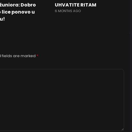
žuniora: Dobro
UHVATITE RITAM
 lice ponovo u
6 MONTHS AGO
u!
 fields are marked
*