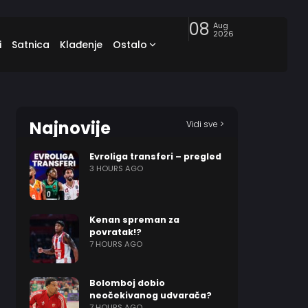
08
Aug
2026
i
Satnica
Klađenje
Ostalo
Najnovije
Vidi sve >
Evroliga transferi – pregled
3 HOURS AGO
Kenan spreman za
povratak!?
7 HOURS AGO
Bolomboj dobio
neočekivanog udvarača?
7 HOURS AGO