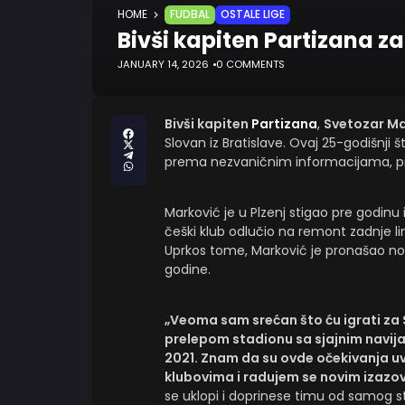
HOME
FUDBAL
OSTALE LIGE
Bivši kapiten Partizana z
JANUARY 14, 2026
0 COMMENTS
Bivši kapiten
Partizana
,
Svetozar Ma
Slovan iz Bratislave. Ovaj 25-godišnji š
prema nezvaničnim informacijama, pro
Marković je u Plzenj stigao pre godinu 
češki klub odlučio na remont zadnje lin
Uprkos tome, Marković je pronašao novu
godine.
„Veoma sam srećan što ću igrati za S
prelepom stadionu sa sjajnim navija
2021. Znam da su ovde očekivanja uv
klubovima i radujem se novim izazo
se uklopi i doprinese timu od samog st