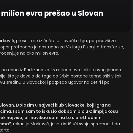
a milion evra prešao u Slovan
rković,
preselio se iz češke u slovačku ligu, potpisavši za
toper prethodno je nastupao za Viktoriju Plzenj, a transfer se,
cenjuje na oko milion evra.
i po dana iz Partizana za 1,5 miliona evra, ali se ovog januara
ije, što je dovelo do toga da Srbin postane tehnološki višak.
 sredinu u Slovačkoj i potpisao ugovor na četiri i po
lovan. Dolazim u najveći klub Slovačke, koji igra na
čima. I sam sam to iskusio dok sam bio u Olimpijakosu
ek najviša, ali navikao sam na to u prethodnim
vima“
, rekao je Marković, jasno ističući svoju spremnost da
arta.