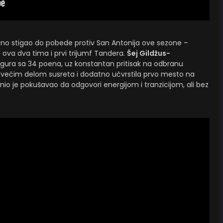
no stigao do pobede protiv San Antonija ove sezone –
l ova dva tima i prvi trijumf Tandera.
Šej Gildžus-
igura sa 34 poena, uz konstantan pritisak na odbranu
 većim delom susreta i dodatno učvrstila prvo mesto na
io je pokušavao da odgovori energijom i tranzicijom, ali bez