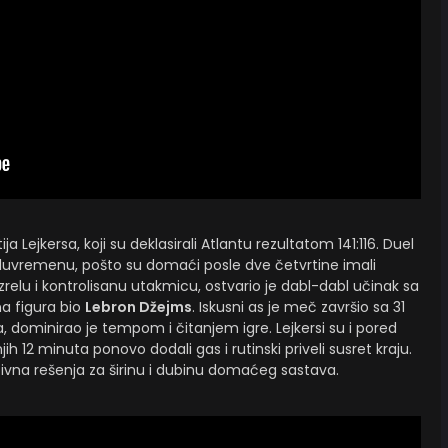
a Lejkersa, koji su deklasirali Atlantu rezultatom 141:116. Duel
oluvremenu, pošto su domaći posle dve četvrtine imali
zrelu i kontrolisanu utakmicu, ostvario je dabl-dabl učinak sa
lna figura bio
Lebron Džejms
. Iskusni as je meč završio sa 31
, dominirao je tempom i čitanjem igre. Lejkersi su i pored
ih 12 minuta ponovo dodali gas i rutinski priveli susret kraju.
ivna rešenja za širinu i dubinu domaćeg sastava.