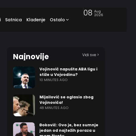
08
Aug
2026
i
Satnica
Klađenje
Ostalo
Najnovije
Vidi sve >
Vojinović napušta ABA ligu i
stiže u Vojvodinu?
10 MINUTES AGO
Mijailović se oglasio zbog
Vojinovića!
48 MINUTES AGO
Đoković: Ovo je, bez sumnje
jedan od najtežih poraza u
mom životu