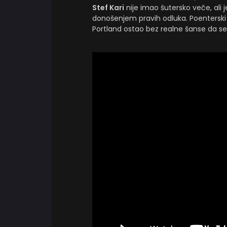
Stef Kari
nije imao šutersko veče, ali
donošenjem pravih odluka. Poenterski s
Portland ostao bez realne šanse da se