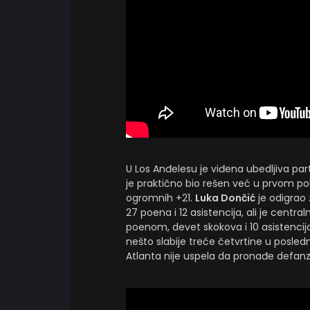
U Los Anđelesu je viđena ubedljiva partij
je praktično bio rešen već u prvom p
ogromnih +21.
Luka Dončić
je odigrao 
27 poena i 12 asistencija, ali je centra
poenom, devet skokova i 10 asistencija
nešto slabije treće četvrtine u poslednj
Atlanta nije uspela da pronađe defanz