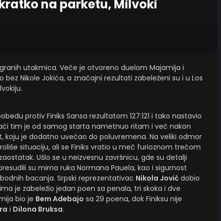
 kratko na parketu, Milvoki
igranih utakmica. Veče je otvoreno duelom Majamija i
 bez Nikole Jokića, a značajni rezultati zabeleženi su i u Los
vokiju.
bedu protiv Finiks Sansa rezultatom 127:121 i tako nastavio
maći tim je od samog starta nametnuo ritam i već nakon
t, koju je dodatno uvećao do poluvremena. Na veliki odmor
troliše situaciju, ali se Finiks vratio u meč furioznom trećom
zaostatak. Ušlo se u neizvesnu završnicu, gde su detalji
presudili su mirna ruka Normana Pauela, kao i sigurnost
 slobodnih bacanja. Srpski reprezentativac
Nikola Jović
dobio
ima je zabeležio jedan poen sa penala, tri skoka i dve
mija bio je
Bem Adebajo
sa 29 poena, dok Finiksu nije
ra
i
Dilona Bruksa
.