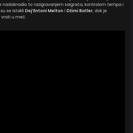
 je nadoknadio to razigravanjem saigrača, kontrolom tempa i
u se istakli
Dej’Entoni Melton
i
Džimi Batler
, dok je
 vrati u meč.