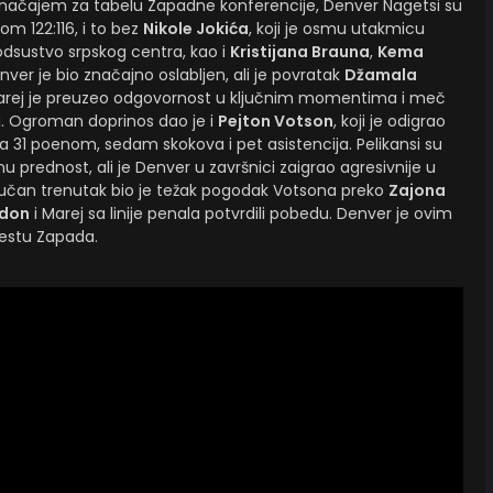
 značajem za tabelu Zapadne konferencije, Denver Nagetsi su
tom 122:116, i to bez
Nikole Jokića
, koji je osmu utakmicu
dsustvo srpskog centra, kao i
Kristijana Brauna
,
Kema
enver je bio značajno oslabljen, ali je povratak
Džamala
 Marej je preuzeo odgovornost u ključnim momentima i meč
ja. Ogroman doprinos dao je i
Pejton Votson
, koji je odigrao
sa 31 poenom, sedam skokova i pet asistencija. Pelikansi su
u prednost, ali je Denver u završnici zaigrao agresivnije u
ljučan trenutak bio je težak pogodak Votsona preko
Zajona
rdon
i Marej sa linije penala potvrdili pobedu. Denver je ovim
estu Zapada.