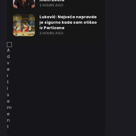
2 HOURS AGO
Luković: Najveća nepravda
je sigurno kada sam otišao
iz Partizana
2 HOURS AGO