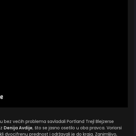
u bez većih problema savladali Portland Trejl Blejzerse
ez
Denija Avdije
, što se jasno osetilo u oba pravca. Voriorsi
li dvocifrenu prednost i održavali je do kraja. Zanimljivo,