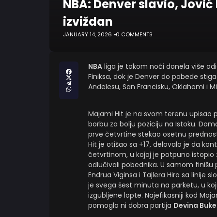
NBA: Denver slavio, Jović
izviždan
JANUARY 14, 2026
0 COMMENTS
NBA
liga je tokom noći donela više od
Finiksa, dok je Denver do pobede stigao
Anđelesu, San Francisku, Oklahomi i Mil
Majami Hit je na svom terenu upisao po
borbu za bolju poziciju na Istoku. Do
prve četvrtine stekao osetnu prednos
Hit je otišao sa +17, delovalo je da kon
četvrtinom, u kojoj je potpuno istopio 
odlučivali pobednika. U samom finišu 
Endrua Viginsa i Tajlera Hira sa linije
je svega šest minuta na parketu, u koj
izgubljene lopte. Najefikasniji kod Maja
pomogla ni dobra partija
Devina Buke