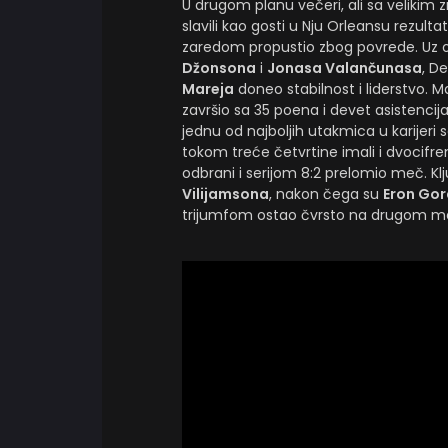
U drugom planu večeri, ali sa velikim
slavili kao gosti u Nju Orleansu rezulta
zaredom propustio zbog povrede. Uz o
Džonsona
i
Jonasa Valančunasa
, D
Mareja
doneo stabilnost i liderstvo.
završio sa 35 poena i devet asistenci
jednu od najboljih utakmica u karijeri 
tokom treće četvrtine imali i dvocifren
odbrani i serijom 8:2 prelomio meč. K
Vilijamsona
, nakon čega su
Eron Go
trijumfom ostao čvrsto na drugom m