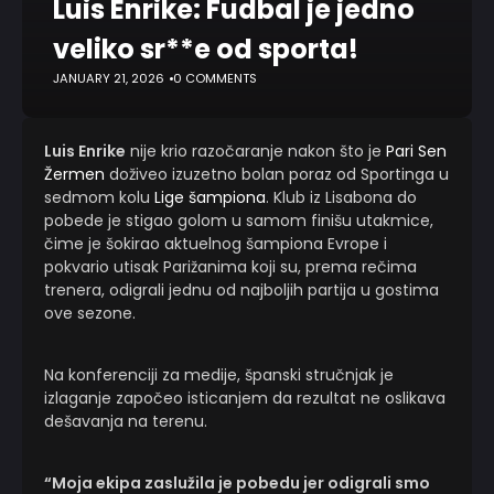
Luis Enrike: Fudbal je jedno
veliko sr**e od sporta!
JANUARY 21, 2026
0 COMMENTS
Luis Enrike
nije krio razočaranje nakon što je
Pari Sen
Žermen
doživeo izuzetno bolan poraz od Sportinga u
sedmom kolu
Lige šampiona
. Klub iz Lisabona do
pobede je stigao golom u samom finišu utakmice,
čime je šokirao aktuelnog šampiona Evrope i
pokvario utisak Parižanima koji su, prema rečima
trenera, odigrali jednu od najboljih partija u gostima
ove sezone.
Na konferenciji za medije, španski stručnjak je
izlaganje započeo isticanjem da rezultat ne oslikava
dešavanja na terenu.
“Moja ekipa zaslužila je pobedu jer odigrali smo