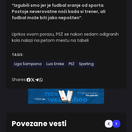
“Izgubili smo jer je fudbal sranje od sporta.
Postoje neverovatne noći kada si trener, ali
fudbal može biti jako nepošten”.
Uprkos ovom porazu, PSŽ se nakon sedam odigranih
kola nalazi na petom mestu na tabeli
TAGS:
Liga Šampiona
Luis Enrike
PSŽ
Sporting
Shares:
Povezane vesti