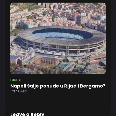
FUDBAL
FU
Napoli šalje ponude u Rijad i Bergamo?
Na
1 YEAR AGO
1 Y
Leave a Reply