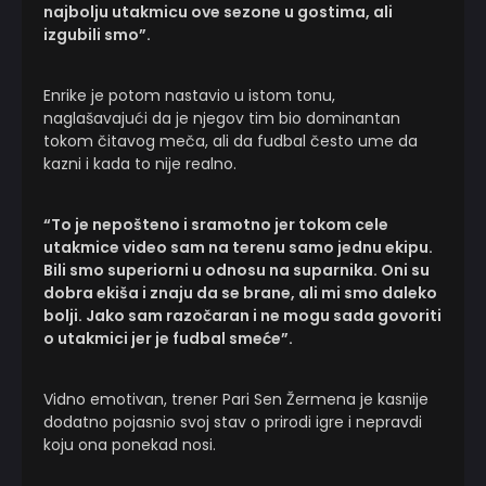
najbolju utakmicu ove sezone u gostima, ali
izgubili smo”.
Enrike je potom nastavio u istom tonu,
naglašavajući da je njegov tim bio dominantan
tokom čitavog meča, ali da fudbal često ume da
kazni i kada to nije realno.
“To je nepošteno i sramotno jer tokom cele
utakmice video sam na terenu samo jednu ekipu.
Bili smo superiorni u odnosu na suparnika. Oni su
dobra ekiša i znaju da se brane, ali mi smo daleko
bolji. Jako sam razočaran i ne mogu sada govoriti
o utakmici jer je fudbal smeće”.
Vidno emotivan, trener Pari Sen Žermena je kasnije
dodatno pojasnio svoj stav o prirodi igre i nepravdi
koju ona ponekad nosi.