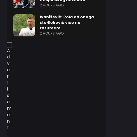
2 HOURS AGO
Ivanišević: Pola od onoga
što Đoković viče ne
razumem…
2 HOURS AGO