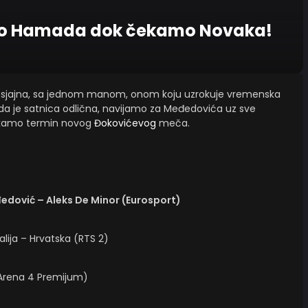
mo Hamada dok čekamo Novaka!
je sjajna, sa jednom manom, onom koju uzrokuje vremenska
je da je satnica odlična, navijamo za Međedovića uz sve
kamo termin novog
Đokovićevog
meča.
edović – Aleks De Minor (Eurosport)
alija – Hrvatska (RTS 2)
(Arena 4 Premijum)