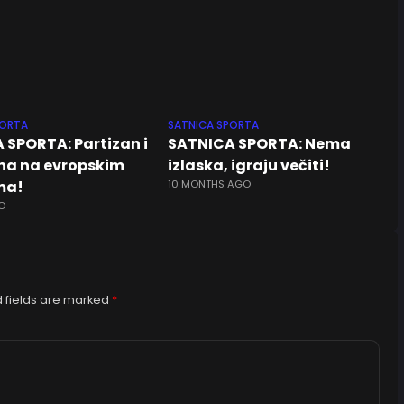
PORTA
SATNICA SPORTA
 SPORTA: Partizan i
SATNICA SPORTA: Nema
na na evropskim
izlaska, igraju večiti!
ma!
10 MONTHS AGO
O
 fields are marked
*