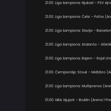
21.00. Liga šampiona: Njukasl – PSV A
21.00. Liga šampiona: Čelsi – Pafos (
21.00. Liga šampiona: Slavija – Barselo
21.00. Liga šampiona: Atalanta – Atleti
21.00. Liga šampiona: Bajern – Rojal Un
21.00. Čempionšip: Stouk – Midlzbro (
21.00. Liga šampiona: Multiprenos (Are
01.00. NBA: Njujork – Bruklin (Arena 1 P