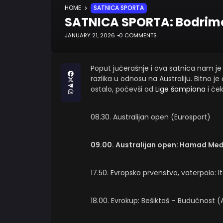
HOME
SATNICA SPORTA
SATNICA SPORTA: Bodri
JANUARY 21, 2026
0 COMMENTS
Poput jučerašnje i ova satnica nam 
razlika u odnosu na Australiju. Bitno 
ostalo, počevši od
Lige šampiona
i če
08.30. Australijan open (Eurosport)
09.00. Australijan open: Hamad Međ
17.50. Evropsko prvenstvo, vaterpolo: It
18.00. Evrokup: Bešiktaš – Budućnost 