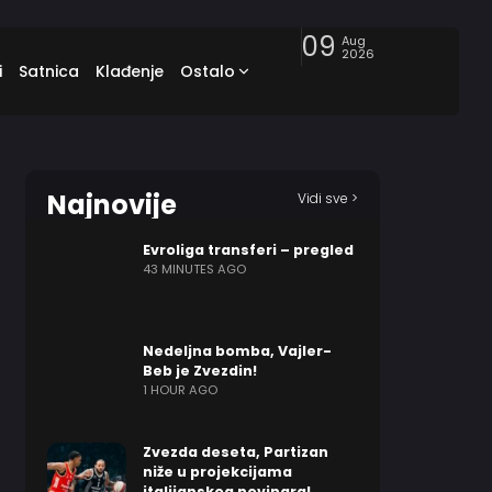
09
Aug
2026
i
Satnica
Klađenje
Ostalo
Najnovije
Vidi sve >
Evroliga transferi – pregled
43 MINUTES AGO
Nedeljna bomba, Vajler-
Beb je Zvezdin!
1 HOUR AGO
Zvezda deseta, Partizan
niže u projekcijama
italijanskog novinara!