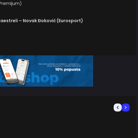
4 Premijum)
Maestreli – Novak Đoković (Eurosport)