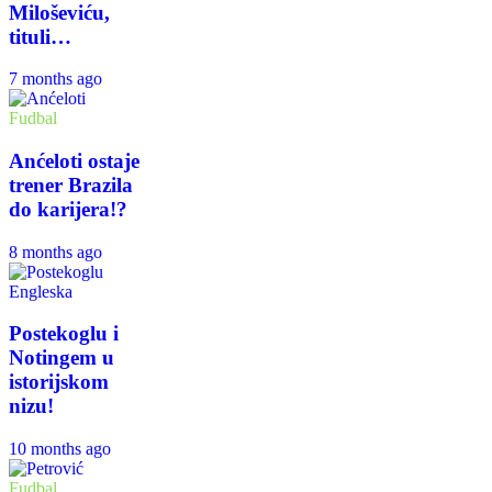
Miloševiću,
tituli…
7 months ago
Fudbal
Anćeloti ostaje
trener Brazila
do karijera!?
8 months ago
Engleska
Postekoglu i
Notingem u
istorijskom
nizu!
10 months ago
Fudbal