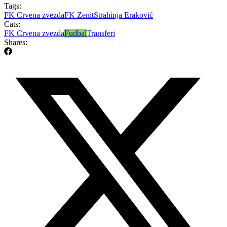
Tags:
FK Crvena zvezda
FK Zenit
Strahinja Eraković
Cats:
FK Crvena zvezda
Fudbal
Transferi
Shares: