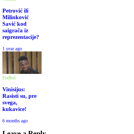
Petrović ili
Milinković
Savić kod
saigrača iz
reprezentacije?
1 year ago
Fudbal
Vinisijus:
Rasisti su, pre
svega,
kukavice!
6 months ago
Leave a Reply