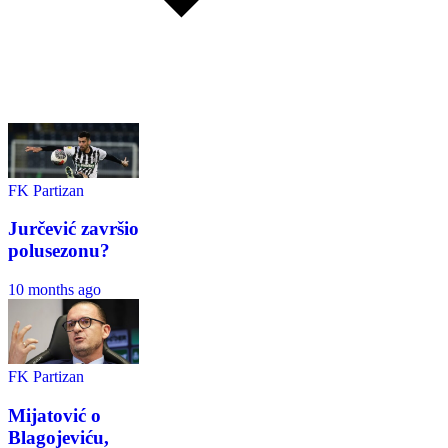
FK Partizan
Jurčević završio
polusezonu?
10 months ago
FK Partizan
Mijatović o
Blagojeviću,