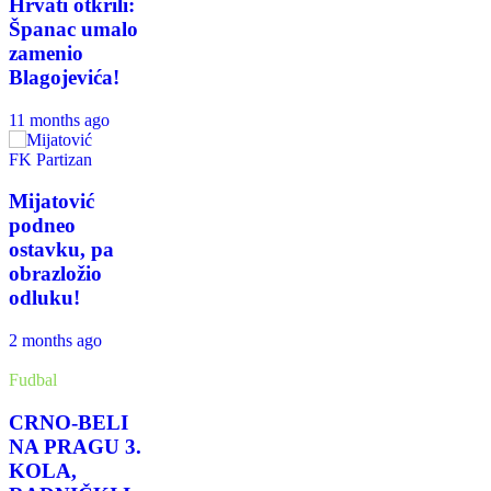
Hrvati otkrili:
Španac umalo
zamenio
Blagojevića!
11 months ago
FK Partizan
Mijatović
podneo
ostavku, pa
obrazložio
odluku!
2 months ago
Fudbal
CRNO-BELI
NA PRAGU 3.
KOLA,