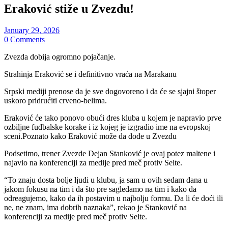
Eraković stiže u Zvezdu!
January 29, 2026
0 Comments
Zvezda dobija ogromno pojačanje.
Strahinja Eraković se i definitivno vraća na Marakanu
Srpski mediji prenose da je sve dogovoreno i da će se sjajni štoper
uskoro pridrućiti crveno-belima.
Eraković će tako ponovo obući dres kluba u kojem je napravio prve
ozbiljne fudbalske korake i iz kojeg je izgradio ime na evropskoj
sceni.Poznato kako Eraković može da dođe u Zvezdu
Podsetimo, trener Zvezde Dejan Stanković je ovaj potez maltene i
najavio na konferenciji za medije pred meč protiv Selte.
“To znaju dosta bolje ljudi u klubu, ja sam u ovih sedam dana u
jakom fokusu na tim i da što pre sagledamo na tim i kako da
odreagujemo, kako da ih postavim u najbolju formu. Da li će doći ili
ne, ne znam, ima dobrih naznaka”, rekao je Stanković na
konferenciji za medije pred meč protiv Selte.