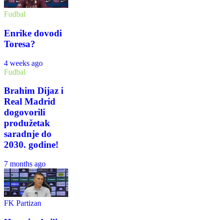
Fudbal
Enrike dovodi
Toresa?
4 weeks ago
Fudbal
Brahim Dijaz i
Real Madrid
dogovorili
produžetak
saradnje do
2030. godine!
7 months ago
FK Partizan