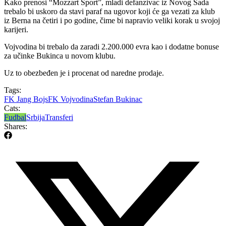
Kako prenosi “Mozzart Sport”, mladi defanzivac iz Novog Sada
trebalo bi uskoro da stavi paraf na ugovor koji će ga vezati za klub
iz Berna na četiri i po godine, čime bi napravio veliki korak u svojoj
karijeri.
Vojvodina bi trebalo da zaradi 2.200.000 evra kao i dodatne bonuse
za učinke Bukinca u novom klubu.
Uz to obezbeđen je i procenat od naredne prodaje.
Tags:
FK Jang Bojs
FK Vojvodina
Stefan Bukinac
Cats:
Fudbal
Srbija
Transferi
Shares: