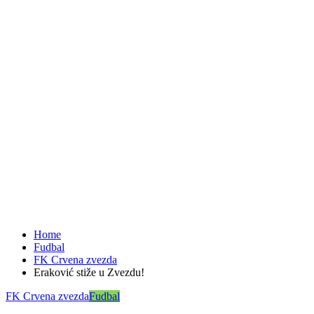
Home
Fudbal
FK Crvena zvezda
Eraković stiže u Zvezdu!
FK Crvena zvezda
Fudbal