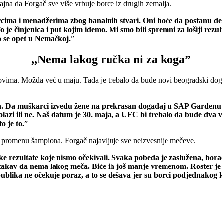
ajna da Forgač sve više vrbuje borce iz drugih zemalja.
orcima i menadžerima zbog banalnih stvari. Oni hoće da postanu de
o je činjenica i put kojim idemo. Mi smo bili spremni za lošiji re
o se opet u Nemačkoj.
”
,,Nema lakog ručka ni za koga”
dovima. Možda već u maju. Tada je trebalo da bude novi beogradski do
h. Da muškarci izvedu žene na prekrasan događaj u SAP Gardenu
i ili ne. Naš datum je 30. maja, a UFC bi trebalo da bude dva v
o je to.
”
promenu šampiona. Forgač najavljuje sve neizvesnije mečeve.
ke rezultate koje nismo očekivali. Svaka pobeda je zaslužena, bor
kav da nema lakog meča. Biće ih još manje vremenom. Roster je sv
ublika ne očekuje poraz, a to se dešava jer su borci podjednakog kv