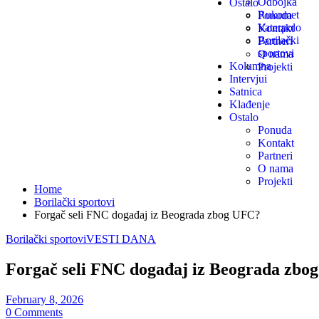
Odbojka
Ostalo
Rukomet
Ponuda
Vaterpolo
Kontakt
Borilački
Partneri
sportovi
O nama
Kolumna
Projekti
Intervjui
Satnica
Klađenje
Ostalo
Ponuda
Kontakt
Partneri
O nama
Projekti
Home
Borilački sportovi
Forgač seli FNC događaj iz Beograda zbog UFC?
Borilački sportovi
VESTI DANA
Forgač seli FNC događaj iz Beograda zbo
February 8, 2026
0 Comments