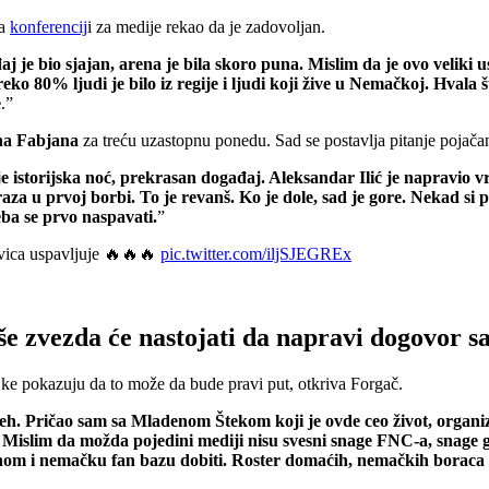
na
konferencij
i za medije rekao da je zadovoljan.
 je bio sjajan, arena je bila skoro puna. Mislim da je ovo veliki 
reko 80% ljudi je bilo iz regije i ljudi koji žive u Nemačkoj. Hval
e
.”
a Fabjana
za treću uzastopnu ponedu. Sad se postavlja pitanje pojač
 istorijska noć, prekrasan događaj. Aleksandar Ilić je napravio v
 u prvoj borbi. To je revanš. Ko je dole, sad je gore. Nekad si p
ba se prvo naspavati.
”
evica uspavljuje 🔥🔥🔥
pic.twitter.com/iljSJEGREx
iše zvezda će nastojati da napravi dogovor 
jke pokazuju da to može da bude pravi put, otkriva Forgač.
eh. Pričao sam sa Mladenom Štekom koji je ovde ceo život, organi
 Mislim da možda pojedini mediji nisu svesni snage FNC-a, snage gd
m i nemačku fan bazu dobiti. Roster domaćih, nemačkih boraca će bi