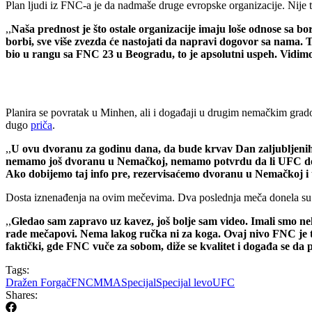
Plan ljudi iz FNC-a je da nadmaše druge evropske organizacije. Nije t
,,
Naša prednost je što ostale organizacije imaju loše odnose sa b
borbi, sve više zvezda će nastojati da napravi dogovor sa nama. T
bio u rangu sa FNC 23 u Beogradu, to je apsolutni uspeh. Vidim
Planira se povratak u Minhen, ali i događaji u drugim nemačkim gra
dugo
priča
.
,,
U ovu dvoranu za godinu dana, da bude krvav Dan zaljubljeni
nemamo još dvoranu u Nemačkoj, nemamo potvrdu da li UFC dolaz
Ako dobijemo taj info pre, rezervisaćemo dvoranu u Nemačkoj i t
Dosta iznenađenja na ovim mečevima. Dva poslednja meča donela su 
,,
Gledao sam zapravo uz kavez, još bolje sam video. Imali smo ne
rade mečapovi. Nema lakog ručka ni za koga. Ovaj nivo FNC je ta
faktički, gde FNC vuče za sobom, diže se kvalitet i događa se da p
Tags:
Dražen Forgač
FNC
MMA
Specijal
Specijal levo
UFC
Shares: