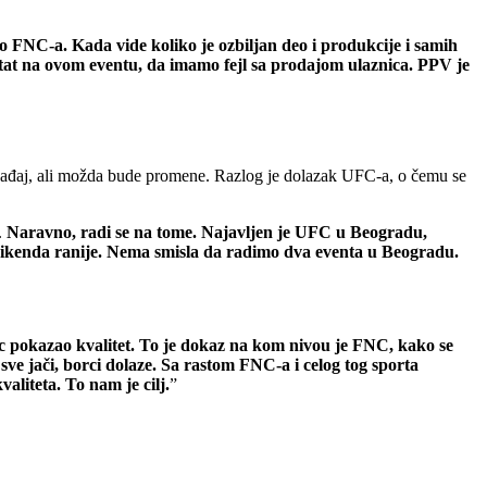
o FNC-a. Kada vide koliko je ozbiljan deo i produkcije i samih
zultat na ovom eventu, da imamo fejl sa prodajom ulaznica. PPV je
gađaj, ali možda bude promene. Razlog je dolazak UFC-a, o čemu se
.
Naravno, radi se na tome. Najavljen je UFC u Beogradu,
ikenda ranije. Nema smisla da radimo dva eventa u Beogradu.
ac pokazao kvalitet. To je dokaz na kom nivou je FNC, kako se
e jači, borci dolaze. Sa rastom FNC-a i celog tog sporta
aliteta. To nam je cilj.
”