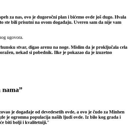
uspeh za nas, ovo je dugoročni plan i bićemo ovde još dugo. Hvala
a što ste bili prisutni na ovom događaju. Uveren sam da nije vam
anog ugovora.
rhunsku stvar, digao arenu na noge. Mislim da je proključala cela
oražen, nekad si pobednik. Ilke je pokazao da je izuzetno
sa nama”
zovao je događaje od devedesetih ovde, a ovo je čudo za Minhen
e je ogromna populacija naših ljudi ovde. Iz bilo kog grada i
ti bolji i kvalitetniji.
”