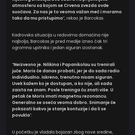
atmosferu sa kojom se Crvena zvezda ovde
suočava. Za nas je to veoma važan meč i moramo
tako da mu pristupimo
“, rekao je Barcokas.
Kadrovska situacija u redovima domaćina nije
najbolja, Barcokas je pred medije izneo čak tri
ogromna upitnika i jedan siguran izostanak.
“
Neizvesno je. Nilikina i Papanikolau su trenirali
juče. Moris će danas probati, jer je do sada radio
individualno. Iskreno, trenutno nisam siguran.
Uvek kažem ko je dostupan, a ko nije, ali sada
zaista ne znam. Posle treninga ću znati više
.
U
petak će Moris imati magnetnu rezonancu.
Generalno se oseća veoma dobro. Snimanje će
pokazati kakvo je stanje kontuzije i da li se
povukla
“.
U početku je vladala bojazan zbog nove sredine,