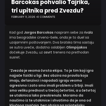
Barcokas pohvalio Tajrika,
tri upitnika pred Zvezdu?
FEBRUARY 11, 2026
0 COMMENTS
Kad god
Jorgos Barcokas
naspram sebe za
rivala
ima beogradske crveno-bele, onda je to duel sa
uzajamnim poštovanjem. Dva bratska tima sastaju
se sutra uveče, dodatno oslabljen
Olimpijakos
dočekuje Zvezdu, uz
osvrt
trenera na prethodan
susret.
“
Zvezda je veoma čvrsta ekipa. To je tim koji igra
najjače fizički u ligi. Bez obzira na pravila koja
imaju, defanzivci i napadači igraju veoma
agresivno i zato smo imali problem u Srbiji. Imali
smo veliku prednost u trećoj četvrtini, a u četvrtoj
se utakmica lako preokrenula
.
Moramo da
naučimo iz te utakmice i shvatimo da je ona od
ključnog značaja, bez obzira na prijateljsku