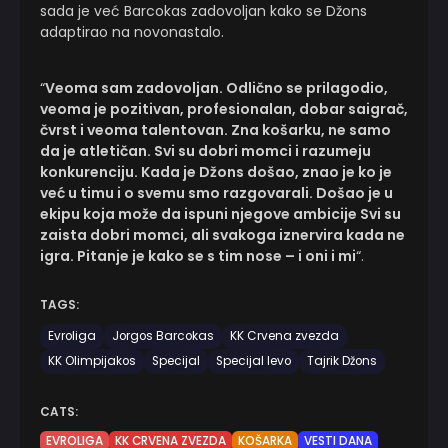
sada je već Barcokas zadovoljan kako se Džons
adaptirao na novonastalo.
“
Veoma sam zadovoljan. Odlično se prilagodio,
veoma je pozitivan, profesionalan, dobar saigrač,
čvrst i veoma talentovan. Zna košarku, ne samo
da je atletičan. Svi su dobri momci i razumeju
konkurenciju. Kada je Džons došao, znao je ko je
već u timu i o svemu smo razgovarali. Došao je u
ekipu koja može da ispuni njegove ambicije Svi su
zaista dobri momci, ali svakoga iznervira kada ne
igra. Pitanje je kako se s tim nose – i oni i mi
“.
TAGS:
Evroliga
Jorgos Barcokas
KK Crvena zvezda
KK Olimpijakos
Specijal
Specijal levo
Tajrik Džons
CATS:
EVROLIGA
KK CRVENA ZVEZDA
KOŠARKA
VESTI DANA