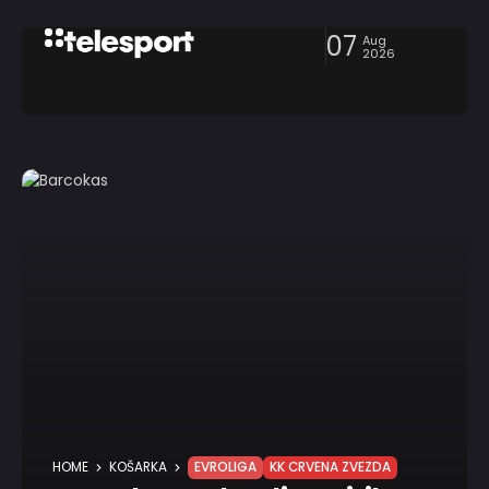
07
Aug
2026
HOME
KOŠARKA
EVROLIGA
KK CRVENA ZVEZDA