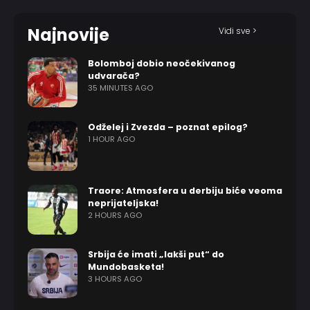
Najnovije
Vidi sve >
Bolomboj dobio neočekivanog
udvarača?
35 MINUTES AGO
Odželej i Zvezda – poznat epilog?
1 HOUR AGO
Traore: Atmosfera u derbiju biće veoma
neprijateljska!
2 HOURS AGO
Srbija će imati „lakši put“ do
Mundobasketa!
3 HOURS AGO