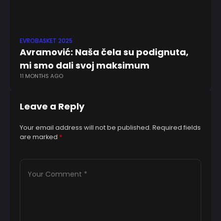
EVROBASKET 2025
ABA
Avramović: Naša čela su podignuta,
Zv
mi smo dali svoj maksimum
pr
11 MONTHS AGO
4 
Leave a Reply
Your email address will not be published.
Required fields
are marked
*