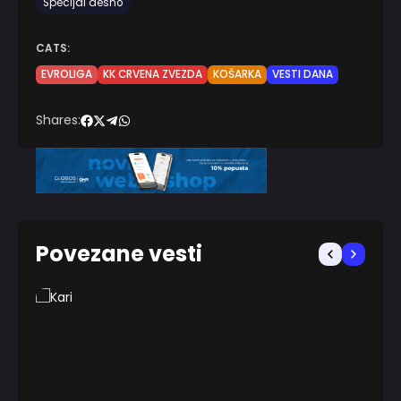
Specijal desno
CATS:
EVROLIGA
KK CRVENA ZVEZDA
KOŠARKA
VESTI DANA
Shares:
Povezane vesti