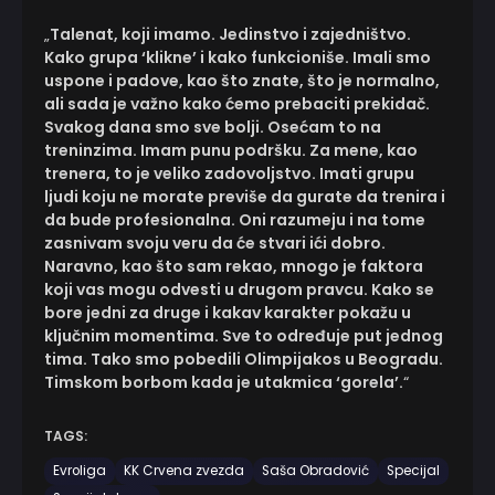
„
Talenat, koji imamo. Jedinstvo i zajedništvo.
Kako grupa ‘klikne’ i kako funkcioniše. Imali smo
uspone i padove, kao što znate, što je normalno,
ali sada je važno kako ćemo prebaciti prekidač.
Svakog dana smo sve bolji. Osećam to na
treninzima. Imam punu podršku. Za mene, kao
trenera, to je veliko zadovoljstvo. Imati grupu
ljudi koju ne morate previše da gurate da trenira i
da bude profesionalna. Oni razumeju i na tome
zasnivam svoju veru da će stvari ići dobro.
Naravno, kao što sam rekao, mnogo je faktora
koji vas mogu odvesti u drugom pravcu. Kako se
bore jedni za druge i kakav karakter pokažu u
ključnim momentima. Sve to određuje put jednog
tima. Tako smo pobedili Olimpijakos u Beogradu.
Timskom borbom kada je utakmica ‘gorela’.
“
TAGS:
Evroliga
KK Crvena zvezda
Saša Obradović
Specijal