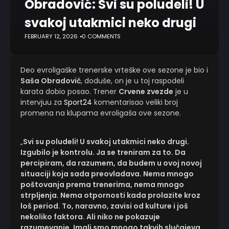
Obradović: Svi su poludeli! U
svakoj utakmici neko drugi
FEBRUARY 12, 2026
0 COMMENTS
Deo evroligaške trenerske vrteške ove sezone je bio i
Saša Obradović
, doduše, on je u toj raspodeli
karata dobio posao. Trener
Crvene zvezde
je u
intervjuu za
Sport24
komentarisao veliki broj
promena na klupama evroligaša ove sezone.
„
Svi su poludeli! U svakoj utakmici neko drugi.
Izgubilo je kontrolu. Ja se treniram za to. Da
percipiram, da razumem, da budem u ovoj novoj
situaciji koja sada preovladava. Nema mnogo
poštovanja prema trenerima, nema mnogo
strpljenja. Nema otpornosti kada prolazite kroz
loš period. To, naravno, zavisi od kulture i još
nekoliko faktora. Ali niko ne pokazuje
razumevanje. Imali smo mnogo takvih slučajeva