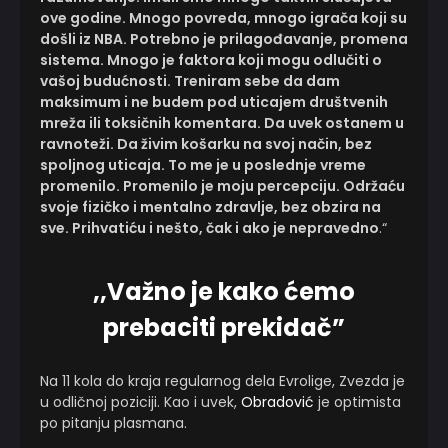
ove godine. Mnogo povreda, mnogo igrača koji su
došli iz NBA. Potrebno je prilagođavanje, promena
sistema. Mnogo je faktora koji mogu odlučiti o
vašoj budućnosti. Treniram sebe da dam
maksimum i ne budem pod uticajem društvenih
mreža ili toksičnih komentara. Da uvek ostanem u
ravnoteži. Da živim košarku na svoj način, bez
spoljnog uticaja. To me je u poslednje vreme
promenilo. Promenilo je moju percepciju. Održaću
svoje fizičko i mentalno zdravlje, bez obzira na
sve. Prihvatiću i nešto, čak i ako je nepravedno
.“
,,Važno je kako ćemo
prebaciti prekidač”
Na 11 kola do kraja regularnog dela Evrolige, Zvezda je
u odličnoj poziciji. Kao i uvek,
Obradović
je optimista
po pitanju plasmana.