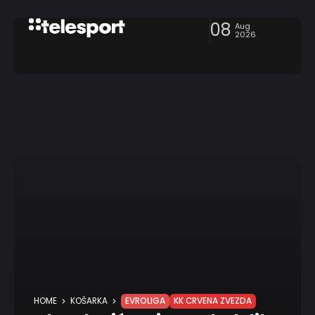
08
Aug
2026
HOME
KOŠARKA
EVROLIGA
KK CRVENA ZVEZDA