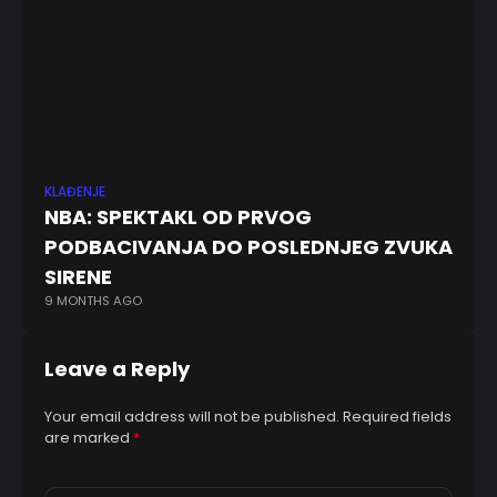
KLAĐENJE
EV
NBA: SPEKTAKL OD PRVOG
K
PODBACIVANJA DO POSLEDNJEG ZVUKA
in
2 
SIRENE
9 MONTHS AGO
Leave a Reply
Your email address will not be published.
Required fields
are marked
*