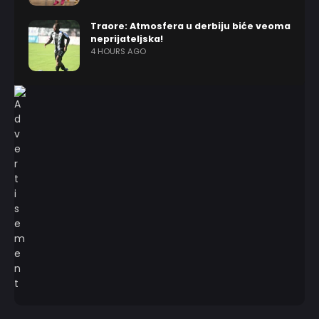
Traore: Atmosfera u derbiju biće veoma
neprijateljska!
4 HOURS AGO