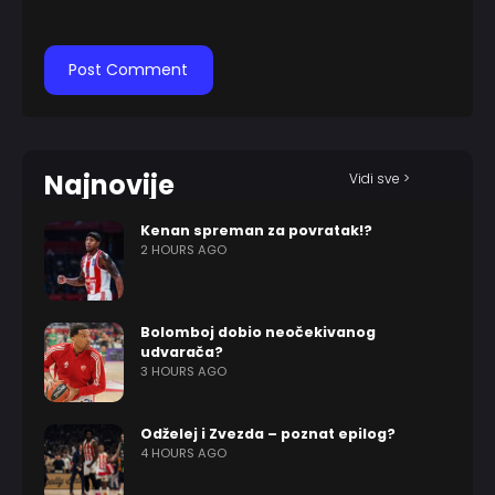
Najnovije
Vidi sve >
Kenan spreman za povratak!?
2 HOURS AGO
Bolomboj dobio neočekivanog
udvarača?
3 HOURS AGO
Odželej i Zvezda – poznat epilog?
4 HOURS AGO