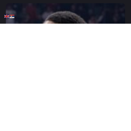
HOME
KOŠARKA
EVROLIGA
KK CRVENA ZVEZDA
Batler otkrio – Zvezda pre
Olimpijakosa i koga vidi na
fajnal foru!
FEBRUARY 12, 2026
0 COMMENTS
Mesecima je
Džered Batler
bio želja nekoliko