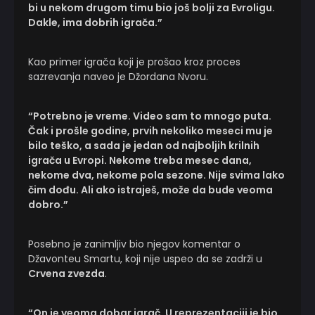
bi u nekom drugom timu bio još bolji za Evroligu.
Dakle, ima dobrih igrača.”
Kao primer igrača koji je prošao kroz proces
sazrevanja naveo je Džordana Nvoru.
“Potrebno je vreme. Video sam to mnogo puta.
Čak i prošle godine, prvih nekoliko meseci mu je
bilo teško, a sada je jedan od najboljih krilnih
igrača u Evropi. Nekome treba mesec dana,
nekome dva, nekome pola sezone. Nije svima lako
čim dođu. Ali ako istraješ, može da bude veoma
dobro.”
Posebno je zanimljiv bio njegov komentar o
Džavonteu Smartu, koji nije uspeo da se zadrži u
Crvena zvezda
.
“On je veoma dobar igrač. U reprezentaciji je bio