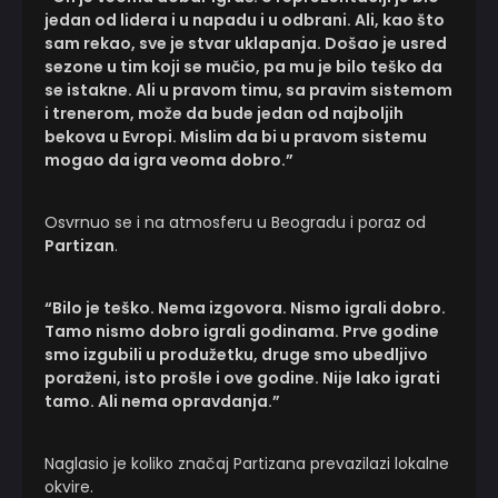
jedan od lidera i u napadu i u odbrani. Ali, kao što
sam rekao, sve je stvar uklapanja. Došao je usred
sezone u tim koji se mučio, pa mu je bilo teško da
se istakne. Ali u pravom timu, sa pravim sistemom
i trenerom, može da bude jedan od najboljih
bekova u Evropi. Mislim da bi u pravom sistemu
mogao da igra veoma dobro.”
Osvrnuo se i na atmosferu u Beogradu i poraz od
Partizan
.
“Bilo je teško. Nema izgovora. Nismo igrali dobro.
Tamo nismo dobro igrali godinama. Prve godine
smo izgubili u produžetku, druge smo ubedljivo
poraženi, isto prošle i ove godine. Nije lako igrati
tamo. Ali nema opravdanja.”
Naglasio je koliko značaj Partizana prevazilazi lokalne
okvire.