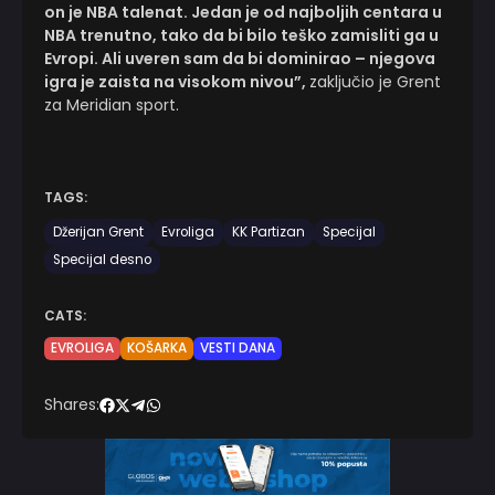
on je NBA talenat. Jedan je od najboljih centara u
NBA trenutno, tako da bi bilo teško zamisliti ga u
Evropi. Ali uveren sam da bi dominirao – njegova
igra je zaista na visokom nivou”,
zaključio je Grent
za Meridian sport.
TAGS:
Džerijan Grent
Evroliga
KK Partizan
Specijal
Specijal desno
CATS:
EVROLIGA
KOŠARKA
VESTI DANA
Shares: