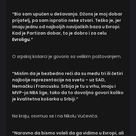
“Bio sam upućen u dešavanja. Džons je moj dobar
prijatelj, pa sam ispratio neke stvari. Teško je, jer
imaju jednu od najboljih navijačkih baza u Evropi.
Kad je Partizan dobar, to je dobro i za celu
Evroligu
.”
O srpskoj košarci je govorio sa velikim poštovanjem.
“Mislim da je bezbedno reći da su među tri ili četiri
najbolje reprezentacije na svetu – uz SAD,
Nemačku i Francusku. Srbija je tu u vrhu, imaju i
MVP-ja NBA lige, tako da to dovoljno govori koliko
je kvalitetna košarka u Srbiji.”
Na kraju, osvrnuo se i na Nikolu Vučevića.
“Naravno da bismo voleli da ga vidimo u Evropi, ali