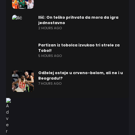
Ilić: On teško prihvata da mora da igra
jednostavno
2 HOURS AGO
Partizan iz tobolca izvukao tri strele za
Tobol!
5 HOURS AGO
Odželej ostaje u crveno-belom, ali ne i u
Beogradu!?
7 HOURS AGO