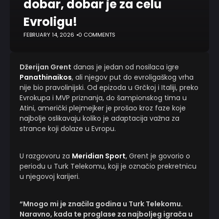
dobar, dobar je za celu
Evroligu!
FEBRUARY 14, 2026
0 COMMENTS
Džerijan Grent
danas je jedan od nosilaca igre
Panathinaikos
, ali njegov put do evroligaškog vrha
nije bio pravolinijski. Od epizoda u Grčkoj i Italiji, preko
Evrokupa i MVP priznanja, do šampionskog tima u
Atini, američki plejmejker je prošao kroz faze koje
najbolje oslikavaju koliko je adaptacija važna za
strance koji dolaze u Evropu.
U razgovoru za
Meridian Sport
,
Grent je govorio o
periodu u Turk Telekomu, koji je označio prekretnicu
u njegovoj karijeri.
“Mnogo mi je značila godina u Turk Telekomu.
Naravno, kada te proglase za najboljeg igrača u