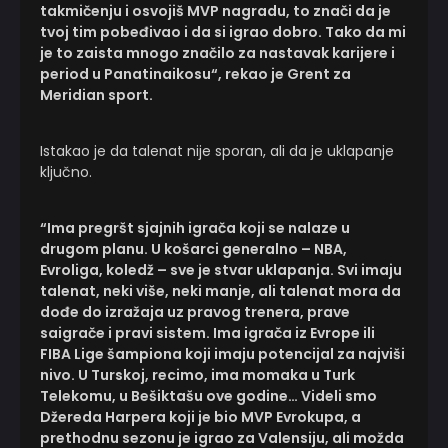
takmičenju i osvojiš MVP nagradu, to znači da je
tvoj tim pobeđivao i da si igrao dobro. Tako da mi
je to zaista mnogo značilo za nastavak karijere i
period u Panatinaikosu“, rekao je Grent za
Meridian sport.
Istakao je da talenat nije sporan, ali da je uklapanje
ključno.
“Ima pregršt sjajnih igrača koji se nalaze u
drugom planu. U košarci generalno – NBA,
Evroliga, koledž – sve je stvar uklapanja. Svi imaju
talenat, neki više, neki manje, ali talenat mora da
dođe do izražaja uz pravog trenera, prave
saigrače i pravi sistem. Ima igrača iz Evrope ili
FIBA Lige šampiona koji imaju potencijal za najviši
nivo. U Turskoj, recimo, ima momaka u Turk
Telekomu, u Bešiktašu ove godine… Videli smo
Džereda Harpera koji je bio MVP Evrokupa, a
prethodnu sezonu je igrao za Valensiju, ali možda