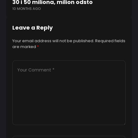
30 i 50 miliona, milion odsto
iz
10 MONTHS AGO
4 
Leave a Reply
Your email address will not be published.
Required fields
are marked
*