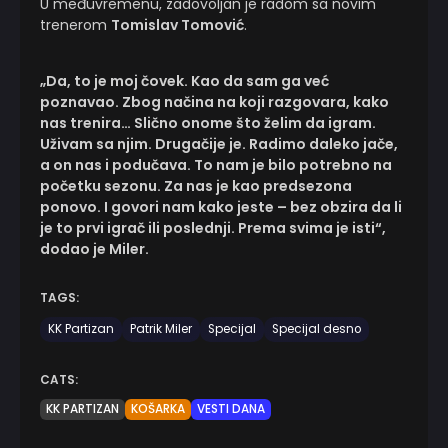
U međuvremenu, zadovoljan je radom sa novim
trenerom
Tomislav Tomović
.
„Da, to je moj čovek. Kao da sam ga već
poznavao. Zbog načina na koji razgovara, kako
nas trenira… Slično onome što želim da igram.
Uživam sa njim. Drugačije je. Radimo daleko jače,
a on nas i podučava. To nam je bilo potrebno na
početku sezonu. Za nas je kao predsezona
ponovo. I govori nam kako jeste – bez obzira da li
je to prvi igrač ili poslednji. Prema svima je isti“,
dodao je Miler.
TAGS:
KK Partizan
Patrik Miler
Specijal
Specijal desno
CATS:
KK PARTIZAN
KOŠARKA
VESTI DANA