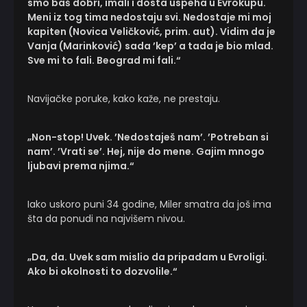
smo baš dobri, imali i dosta uspeha u Evrokupu.
Meni iz tog tima nedostaju svi. Nedostaje mi moj
kapiten (Novica Veličković, prim. aut). Vidim da je
Vanja (Marinković) sada ’kep’ a tada je bio mlad.
Sve mi to fali. Beograd mi fali.“
Navijačke poruke, kako kaže, ne prestaju.
„Non-stop! Uvek. ’Nedostaješ nam’. ’Potreban si
nam’. ’Vrati se’. Hej, nije do mene. Gajim mnogo
ljubavi prema njima.“
Iako uskoro puni 34 godine, Miler smatra da još ima
šta da ponudi na najvišem nivou.
„Da, da. Uvek sam mislio da pripadam u Evroligi.
Ako bi okolnosti to dozvolile.“