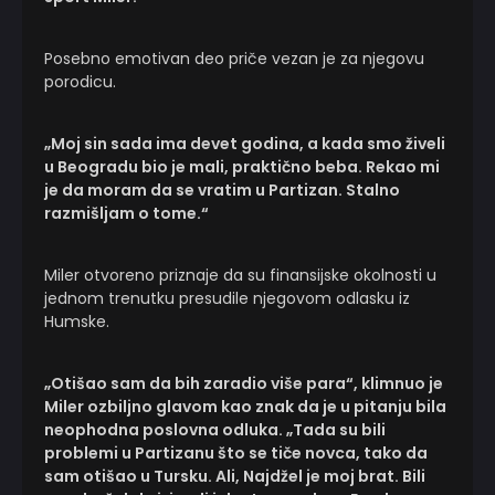
Posebno emotivan deo priče vezan je za njegovu
porodicu.
„Moj sin sada ima devet godina, a kada smo živeli
u Beogradu bio je mali, praktično beba. Rekao mi
je da moram da se vratim u Partizan. Stalno
razmišljam o tome.“
Miler otvoreno priznaje da su finansijske okolnosti u
jednom trenutku presudile njegovom odlasku iz
Humske.
„Otišao sam da bih zaradio više para“, klimnuo je
Miler ozbiljno glavom kao znak da je u pitanju bila
neophodna poslovna odluka. „Tada su bili
problemi u Partizanu što se tiče novca, tako da
sam otišao u Tursku. Ali, Najdžel je moj brat. Bili