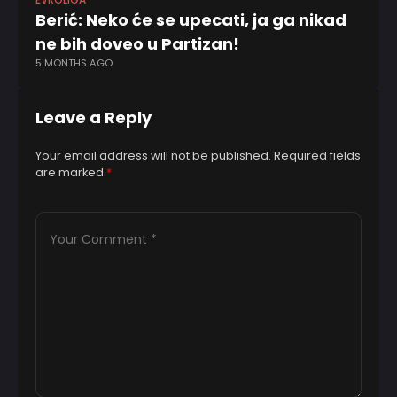
EVROLIGA
EV
Berić: Neko će se upecati, ja ga nikad
D
ne bih doveo u Partizan!
P
5 MONTHS AGO
11
Leave a Reply
Your email address will not be published.
Required fields
are marked
*