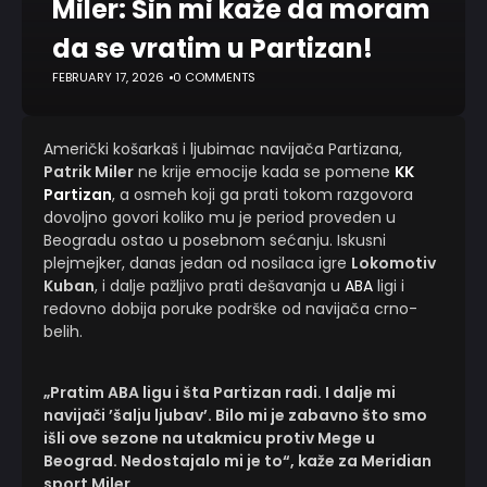
Miler: Sin mi kaže da moram
da se vratim u Partizan!
FEBRUARY 17, 2026
0 COMMENTS
Američki košarkaš i ljubimac navijača Partizana,
Patrik Miler
ne krije emocije kada se pomene
KK
Partizan
, a osmeh koji ga prati tokom razgovora
dovoljno govori koliko mu je period proveden u
Beogradu ostao u posebnom sećanju. Iskusni
plejmejker, danas jedan od nosilaca igre
Lokomotiv
Kuban
, i dalje pažljivo prati dešavanja u
ABA
ligi i
redovno dobija poruke podrške od navijača crno-
belih.
„Pratim ABA ligu i šta Partizan radi. I dalje mi
navijači ’šalju ljubav’. Bilo mi je zabavno što smo
išli ove sezone na utakmicu protiv Mege u
Beograd. Nedostajalo mi je to“, kaže za Meridian
sport Miler.