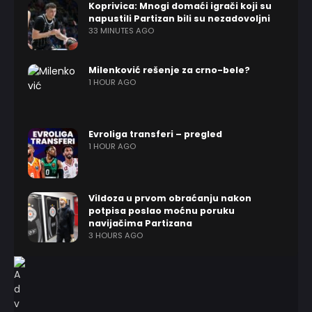
Koprivica: Mnogi domaći igrači koji su
napustili Partizan bili su nezadovoljni
33 MINUTES AGO
Milenković rešenje za crno-bele?
1 HOUR AGO
Evroliga transferi – pregled
1 HOUR AGO
Vildoza u prvom obraćanju nakon
potpisa poslao moćnu poruku
navijačima Partizana
3 HOURS AGO