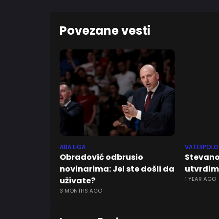
Povezane vesti
ABA LIGA
VATERPOLO
Obradović odbrusio
Stevano
novinarima: Jel ste došli da
utvrdimo
uživate?
1 YEAR AGO
3 MONTHS AGO