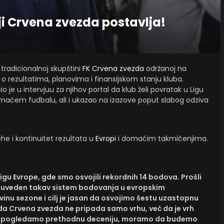
oji Crvena zvezda postavlja!
 tradicionalnoj skupštini
FK Crvena zvezda
održanoj na
o rezultatima, planovima i finansijskom stanju kluba.
o je u intervjuu za njihov portal da klub želi povratak u Ligu
aćem fudbalu, ali i ukazao na izazove poput slabog odziva
he i kontinuitet rezultata u
Evropi
i domaćim takmičenjima.
Ligu Evrope, gde smo osvojili rekordnih 14 bodova. Prošli
je uveden takav sistem bodovanja u evropskim
inu sezone i cilj je jasan da osvojimo šestu uzastopnu
da Crvena zvezda ne pripada samo vrhu, već da je vrh
da pogledamo prethodnu deceniju, moramo da budemo