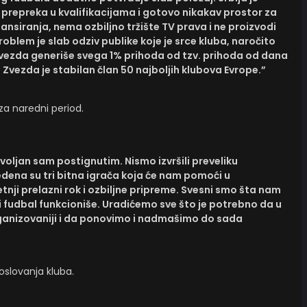
e prepreka u kvalifikacijama i gotovo nikakav prostor za
nansiranja, nema ozbiljno tržište TV prava i ne proizvodi
oblem je slab odziv publike koje je srce kluba, naročito
zda generiše svega 1% prihoda od tzv. prihoda od dana
 Zvezda je stabilan član 50 najboljih klubova Evrope.”
za naredni period.
ovoljan sam postignutim. Nismo izvršili preveliku
dena su tri bitna igrača koja će nam pomoći u
etnji prelazni rok i ozbiljne pripreme. Svesni smo šta nam
ki fudbal funkcioniše. Uradićemo sve što je potrebno da u
rganizovaniji i da ponovimo i nadmašimo do sada
oslovanja kluba.