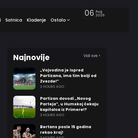
06
Aug
2026
i
Satnica
Klađenje
Ostalo
Najnovije
Vidi sve >
„Vojvodina je ispred
Partizana, ima tim bolji od
Zvezde!“
2 HOURS AGO
Partizan dovodi „Novog
Parteja“, u Humskoj čekaju
kapitalca iz Primere!?
3 HOURS AGO
Bertans posle 15 godina
rekao kraj!
3 HOURS AGO