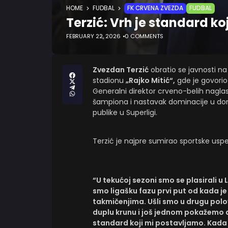
HOME
FUDBAL
FK CRVENA ZVEZDA
FUDBAL
Terzić: Vrh je standard k
FEBRUARY 22, 2026
0 COMMENTS
Zvezdan Terzić
obratio se javnosti na
stadionu
„Rajko Mitić“,
gde je govorio 
Generalni direktor crveno-belih naglasi
šampiona i nastavak dominacije u dom
publike u Superligi.
Terzić je najpre sumirao sportske uspe
“U tekućoj sezoni smo se plasirali u 
smo ligašku fazu prvi put od kada 
takmičenjima. Ušli smo u drugu polov
duplu krunu i još jednom pokažemo 
standard koji mi postavljamo. Ka