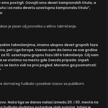
 smo postigli. Osvojili smo devet šampionskih titula, a
u i za našu devetu uzastupnu šampionsku titulu”,
a:
ao je jasan cilj povratka u elitno takmičenje.
ropskim takmičenjima, imamo ukupno devet grupnih faza
ona, pet Lige Evrope. Uveren sam da ćemo se ove godine
ti i za 10. uzastopnu grupnu fazu UEFA takmičenja. Cilj nam
da se vratimo na mesto gde Zvezda pripada. Uspeh
to se često vidi na prvi pogled. Moramo ga posmatrati
”
leme domaćeg fudbala i poseban izazov sa publikom.
ovo. Naša liga se danas nalazi između 20. i 30. mesta na
og fudbala dodatno potvrđuje slab položaj. Srbija je