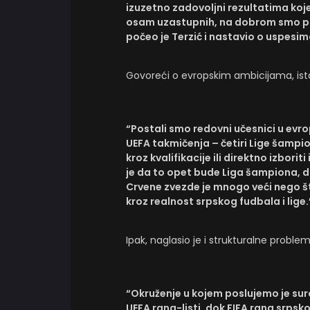
izuzetno zadovoljni rezultatima koje
osam uzastupnih, na dobrom smo put
počeo je Terzić i nastavio o uspesim
Govoreći o evropskim ambicijama, istak
“Postali smo redovni učesnici u ev
UEFA takmičenja – četiri Lige šampi
kroz kvalifikacije ili direktno izbori
je da to opet bude Liga šampiona, 
Crvene zvezde je mnogo veći nego š
kroz realnost srpskog fudbala i lige.
Ipak, naglasio je i strukturalne prob
“Okruženje u kojem poslujemo je sur
UEFA rang-listi, dok FIFA rang srpsk