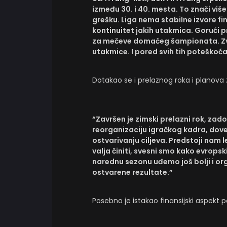
između 30. i 40. mesta. To znači viš
grešku. Liga nema stabilne izvore fi
kontinuitet jakih utakmica. Gorući pr
za mečeve domaćeg šampionata. Zve
utakmice. I pored svih tih poteškoća
Dotakao se i prelaznog roka i planova 
“Završen je zimski prelazni rok, zad
reorganizaciju igračkog kadra, dove
ostvarivanju ciljeva. Predstoji nam l
valja činiti, svesni smo kako evrops
narednu sezonu uđemo još bolji i o
ostvarene rezultate.”
Posebno je istakao finansijski aspekt p