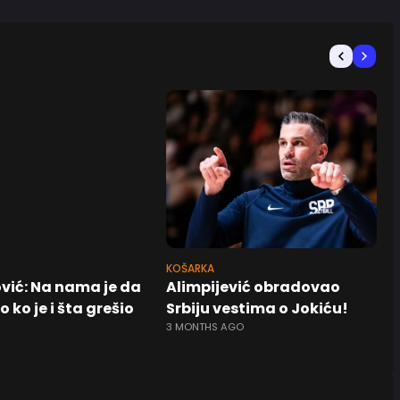
KOŠARKA
vić: Na nama je da
Alimpijević obradovao
 ko je i šta grešio
Srbiju vestima o Jokiću!
3 MONTHS AGO