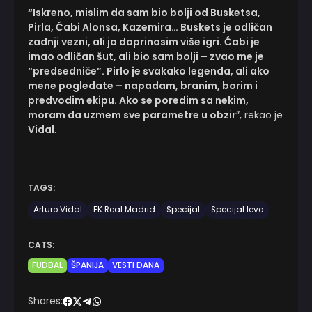
“Iskreno, mislim da sam bio bolji od Busketsa,
Pirla, Ćabi Alonsa, Kazemira… Buskets je odličan
zadnji vezni, ali ja doprinosim više igri. Ćabi je
imao odličan šut, ali bio sam bolji – zvao me je
“predsedniče”. Pirlo je svakako legenda, ali ako
mene pogledate – napadam, branim, borim i
predvodim ekipu. Ako se poredim sa nekim,
moram da uzmem sve parametre u obzir
”, rekao je
Vidal
.
TAGS:
Arturo Vidal
FK Real Madrid
Specijal
Specijal levo
CATS:
FUDBAL
ŠPANIJA
VESTI DANA
Shares: