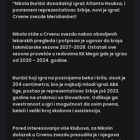
“Nikola Đurišić dosadašnji igrač Atlanta Houksa, i
povremeni reprezentativac Srbije, novi je igrač
Crvene zvezde Meridianbet!
Nikola stiže u Crvenu zvezdu nakon obavljenih
lekarskih pregleda i potpisao je ugovor do kraja
takmičarske sezone 2027-2028. Ostatak ove
sezone provešće u redovima KK Mega gde je igrao
od 2020 – 2024. godine.
Đurišić koji igra na pozicijama beka i krila, visok je
204 centimetra, bio je najbolji mladi igrač ABA
lige, postao je reprezentativac Srbije još 2022.
godine na utakmici sa Slovačkom. Odlikuje ga
svestranost u igri i mogućnost da osim poena,
beleži i veliki broj skokova i asistencija.
Pored interesovanja više klubova, za Nikolin
dolazak u Crvenu zvezdu presudila je i njegova