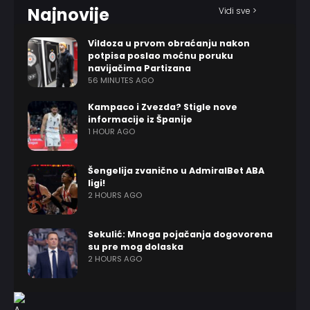
Najnovije
Vidi sve >
Vildoza u prvom obraćanju nakon
potpisa poslao moćnu poruku
navijačima Partizana
56 MINUTES AGO
Kampaco i Zvezda? Stigle nove
informacije iz Španije
1 HOUR AGO
Šengelija zvanično u AdmiralBet ABA
ligi!
2 HOURS AGO
Sekulić: Mnoga pojačanja dogovorena
su pre mog dolaska
2 HOURS AGO