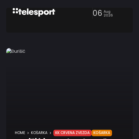
06
Aug
2026
HOME
KOŠARKA
KK CRVENA ZVEZDA
KOŠARKA