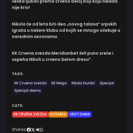
velika ljubav prema crveno beloj boji koju nikada
nije krio!
Nikola će od leta biti deo „novog talasa“ srpskih
igrača u našem klubu od kojih se mnogo očekuje u
narednim sezonama.
KK Crvena zvezda Meridianbet želi puno sreće i
uspeha Nikoli u crveno belom dresu”.
TAGS:
KK Crvena zvezda
KK Mega
Nikola Đurišić
Specijal
Specijal desno
CATS:
KK CRVENA ZVEZDA
KOŠARKA
VESTI DANA
Shares: