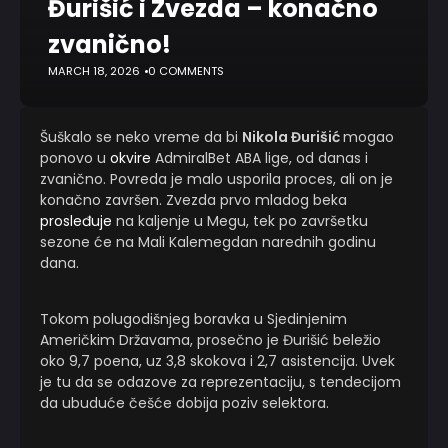
Đurišić i Zvezda – konačno
zvanično!
MARCH 18, 2026
0 COMMENTS
Šuškalo se neko vreme da bi
Nikola Đurišić
mogao
ponovo u
okvire
AdmiralBet ABA lige, od danas i
zvanično. Povreda je malo usporila proces, ali on je
konačno završen. Zvezda prvo mladog beka
prosleđuje
na kaljenje u Megu, tek po završetku
sezone će na Mali Kalemegdan narednih godinu
dana.
Tokom polugodišnjeg boravka u Sjedinjenim
Američkim Državama, prosečno je Đurišić beležio
oko 9,7 poena, uz 3,8 skokova i 2,7 asistencija. Uvek
je tu da se odazove za reprezentaciju, s tendecijom
da ubuduće češće dobija poziv selektora.