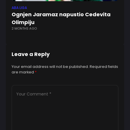
ABA LIGA
EV
Ognjen Jaramaz napustio Cedevita
E
Olimpiju
s
2 MONTHS AGO
12
Leave a Reply
Your email address will not be published.
Required fields
are marked
*