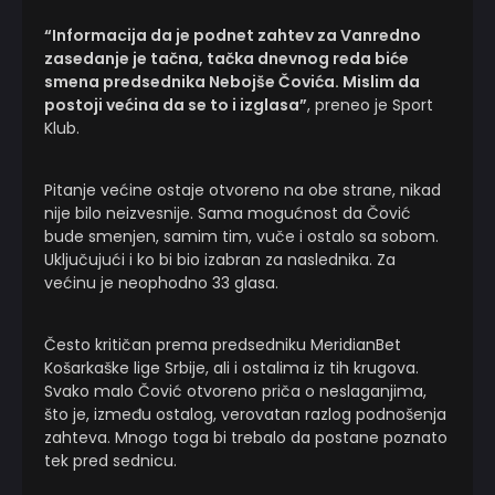
“Informacija da je podnet zahtev za Vanredno
zasedanje je tačna, tačka dnevnog reda biće
smena predsednika Nebojše Čovića. Mislim da
postoji većina da se to i izglasa”
, preneo je Sport
Klub.
Pitanje većine ostaje otvoreno na obe strane, nikad
nije bilo neizvesnije. Sama mogućnost da Čović
bude smenjen, samim tim, vuče i ostalo sa sobom.
Uključujući i ko bi bio izabran za naslednika. Za
većinu je neophodno 33 glasa.
Često kritičan prema predsedniku MeridianBet
Košarkaške lige Srbije, ali i ostalima iz tih krugova.
Svako malo Čović otvoreno priča o neslaganjima,
što je, između ostalog, verovatan razlog podnošenja
zahteva. Mnogo toga bi trebalo da postane poznato
tek pred sednicu.