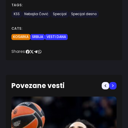
TAGS:
KSS
Nebojša Čović
Specijal
Specijal desno
CATS:
KOŠARKA
SRBIJA
VESTI DANA
Shares:
Povezane vesti