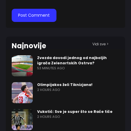
Najnovije
Vidi sve >
Zvezda dovodi jednog od najboljih
igrača Zelenortskih Ostrva?
53 MINUTES AGO
Olimpijakos želi Tiknizjana!
2 HOURS AGO
Vukotić: Sve je super što se Raće tiče
2 HOURS AGO