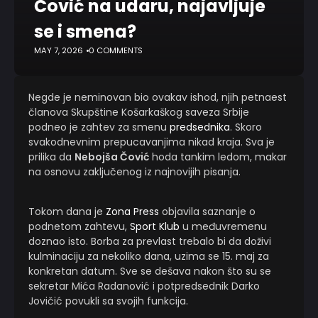
Čović na udaru, najavljuje
se i smena?
MAY 7, 2026
0 COMMENTS
Negde je neminovan bio ovakav ishod, njih petnaest
članova Skupštine Košarkaškog saveza Srbije
podneo je zahtev za smenu
predsednika
. Skoro
svakodnevnim prepucavanjima nikad kraja. Sva je
prilika da
Nebojša Čović
hoda tankim ledom, makar
na osnovu zaključenog iz najnovijih pisanja.
Tokom dana je
Zona Press
objavila saznanje o
podnetom zahtevu,
Sport Klub
u međuvremenu
doznao isto. Borba za prevlast trebalo bi da doživi
kulminaciju za nekoliko dana, uzima se 15. maj za
konkretan datum. Sve se dešava nakon što su se
sekretar Mića Radanović i potpredsednik Darko
Jovičić povukli sa svojih funkcija.