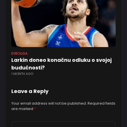
EVROLIGA
EV
Larkin doneo konačnu odluku o svojoj
Dž
budućnosti?
p
1 MONTH AGO
4 
Leave a Reply
Your email address will not be published.
Required fields
are marked
*