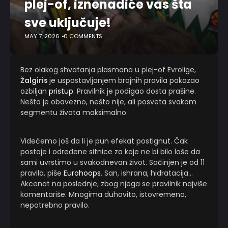
plej-of, iznenadiće vas šta
sve uključuje!
MAY 7, 2026
0 COMMENTS
Bez olakog shvatanja plasmana u plej-of Evrolige,
Žalgiris
je uspostavljanjem brojnih pravila pokazao
ozbiljan
pristup
. Pravilnik je podigao dosta prašine.
Nešto je obavezno, nešto nije, ali posveta svakom
segmentu života maksimalno.
Videćemo još da li je pun efekat postignut. Čak
postoje i određene sitnice za koje ne bi bilo loše da
sami uvrstimo u svakodnevan život. Sačinjen je od 11
pravila, piše
Eurohoops
. San, ishrana, hidratacija…
Akcenat na poslednje, zbog njega se pravilnik najviše
komentariše. Mnogima duhovito, istovremeno,
nepotrebno pravilo.