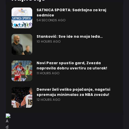
SATNICA SPORTA: Sadržajno za kraj
sedmice
54 SECONDS AGO
Stanković: Sve ide na moja leđa…
10 HOURS AGO
Novi Pazar spustio gard, Zvezda
napravila dobru uvertiru za utorak!
11 HOURS AGO
Denver želi veliko pojačanje, nagetsi
spremaju minimalac za NBA zvezdu!
12 HOURS AGO