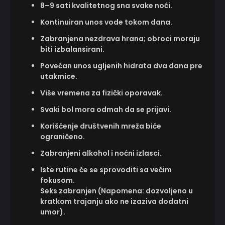
8–9 sati kvalitetnog sna svake noći.
Kontinuiran unos vode tokom dana.
Zabranjena nezdrava hrana; obroci moraju
biti izbalansirani.
Povećan unos ugljenih hidrata dva dana pre
utakmice.
Više vremena za fizički oporavak.
Svaki bol mora odmah da se prijavi.
Korišćenje društvenih mreža biće
ograničeno.
Zabranjeni alkohol i noćni izlasci.
Iste rutine će se sprovoditi sa većim
fokusom.
Seks zabranjen (Napomena: dozvoljeno u
kratkom trajanju ako ne izaziva dodatni
umor).