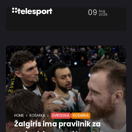
09
Aug
2026
HOME
KOŠARKA
EVROLIGA
KOŠARKA
Žalgiris ima pravilnik za