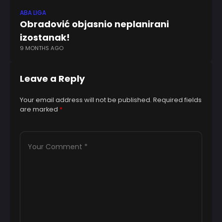
ABA LIGA
EV
Obradović objasnio neplanirani
Ob
izostanak!
v
9 MONTHS AGO
1 Y
Leave a Reply
Your email address will not be published.
Required fields
are marked
*