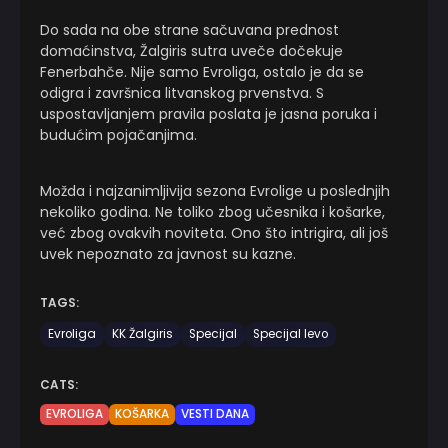
Do sada na obe strane sačuvana prednost
domaćinstva, Žalgiris sutra uveče dočekuje
Fenerbahče. Nije samo Evroliga, ostalo je da se
odigra i završnica litvanskog prvenstva. S
uspostavljanjem pravila poslata je jasna poruka i
budućim pojačanjima.
Možda i najzanimljivija sezona Evrolige u poslednjih
nekoliko godina. Ne toliko zbog učesnika i košarke,
već zbog ovakvih noviteta. Ono što intrigira, ali još
uvek nepoznato za javnost su kazne.
TAGS:
Evroliga
KK Žalgiris
Specijal
Specijal levo
CATS:
EVROLIGA
KOŠARKA
VESTI DANA