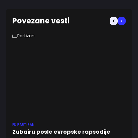
Povezane vesti
FK PARTIZAN
ABA
Zubairu posle evropske rapsodije
Ma