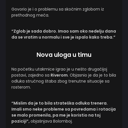
Govorio je i o problemu sa skočnim zglobom iz
prethodnog meča.
“Zglob je sada dobro. Imao sam oko nedelju dana
da se vratim u normalu i sve je ispalo kako treba.”
Nova uloga u timu
Na početku utakmice igrao je u nešto drugačijoj
postavi, zajedno sa
Riverom
. Objasnio je da je to bila
odluka stručnog štaba zbog trenutne situacije sa
rosterom.
“Mislim da je to bila strateška odluka trenera.
Imali smo neke probleme sa povredama i rotacija
se malo promenila, pa me je koristio na toj
poziciji”,
objašnjava Bolomboj.