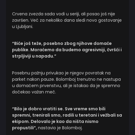
Crvena zvezda sada vodi u seriji, ali posao još nije
završen. Već za nekoliko dana sledi novo gostovanje
u Ljubljani.
“Biće još teže, posebno zbog njihove domaće
publike. Moraćemo da budemo agresivniji, čvršći i
strpljiviji u napadu.”
Posebnu pažnju privukao je njegov povratak na
parket nakon pauze. Bolomboj trenutno ne nastupa
u domaćem prvenstvu, ali je istakao da je spremno
dočekao važan meč.
“Bilo je dobro vratiti se. Sve vreme smo bili
spremni, trenirali smo, radili u teretani i vežbali sa
ekipom. Delovalo je kao da ništa nismo
propustili”,
nastavio je Bolomboj.