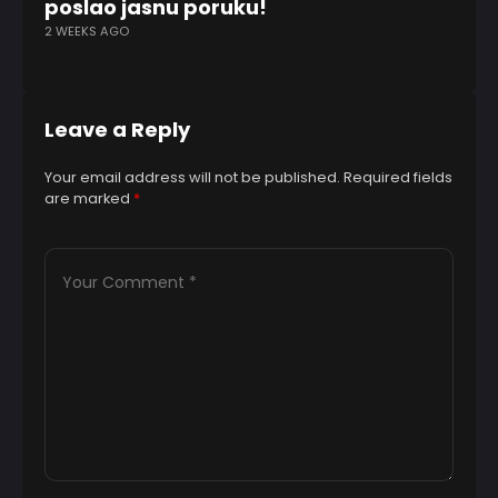
poslao jasnu poruku!
n
2 WEEKS AGO
1 Y
Leave a Reply
Your email address will not be published.
Required fields
are marked
*