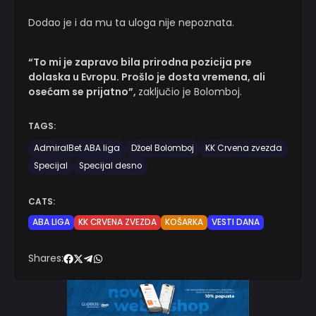
Dodao je i da mu ta uloga nije nepoznata.
“To mi je zapravo bila prirodna pozicija pre
dolaska u Evropu. Prošlo je dosta vremena, ali
osećam se prijatno”,
zaključio je Bolomboj.
TAGS:
AdmiralBet ABA liga
Džoel Bolomboj
KK Crvena zvezda
Specijal
Specijal desno
CATS:
ABA LIGA
KK CRVENA ZVEZDA
KOŠARKA
VESTI DANA
Shares: