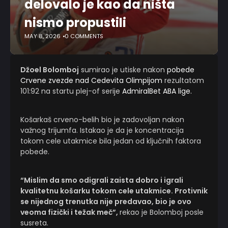
delovalo je kao da ništa
nismo propustili
MAY 8, 2026
0 COMMENTS
Džoel Bolomboj
sumirao je utiske nakon
pobede
Crvene zvezde nad Cedevita Olimpijom
rezultatom
101:92 na startu plej-of serije
AdmiralBet ABA lige.
Košarkaš crveno-belih bio je zadovoljan nakon
važnog trijumfa. Istakao je da je koncentracija
tokom cele utakmice bila jedan od ključnih faktora
pobede.
“Mislim da smo odigrali zaista dobro i igrali
kvalitetnu košarku tokom cele utakmice. Protivnik
se nijednog trenutka nije predavao, bio je ovo
veoma fizički i težak meč”,
rekao je Bolomboj posle
susreta.