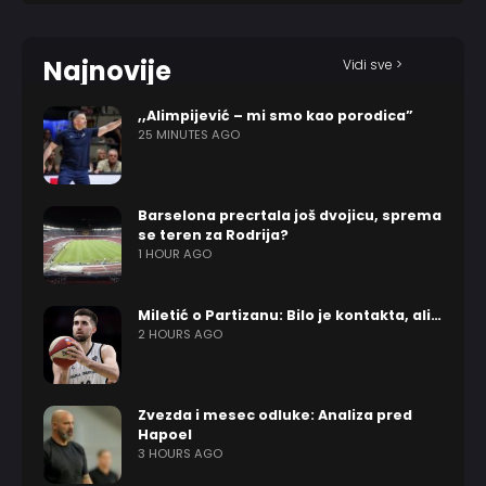
Najnovije
Vidi sve >
,,Alimpijević – mi smo kao porodica”
25 MINUTES AGO
Barselona precrtala još dvojicu, sprema
se teren za Rodrija?
1 HOUR AGO
Miletić o Partizanu: Bilo je kontakta, ali…
2 HOURS AGO
Zvezda i mesec odluke: Analiza pred
Hapoel
3 HOURS AGO