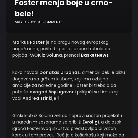
Foster menja boje u crno-
bele!
MAY 9, 2026
0 COMMENTS
Markus Foster
je na pragu novog evropskog
angažmana, pošto bi posle sezone trebalo da
pojača
PAOK iz Soluna
, prenosi
BasketNews
.
Kako navodi
Donatas Urbonas
, američki bek je blizu
dogovora sa grčkim klubom, koji ima ozbiljne
ambicije za naredne godine. Foster bi trebalo da
potpiše
dvogodišnji ugovor
i priključi se timu koji
vodi
Andrea Trinkijeri
.
Grčki klub iz Soluna želi da napravi snažan projekat i
u narednim sezonama se približi
Evroligi
, a dolazak
igrača Fosterovog iskustva predstavljao bi važan
korak u tom pravcu. Reč je o košarkašu koji može da