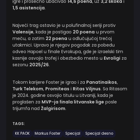
igre i prosečno ubacivao
14,6 poena
, uz
3,2 skoka
i
1,5 asistencija
.
Najveći trag ostavio je u polufinalnoj seriji protiv
Valensije
, kada je postigao
20 poena
u prvom
meču, a zatim
22 poena
u odlučujućoj trećoj
utakmici. Upravo je njegov pogodak za pobedu
odveo Hapoel u finale Evrokupa, gde je izraelski tim
kasnije osvojio trofej i obezbedio mesto u
Evroligi
za
sezonu
2025/26
.
Tokom karijere Foster je igrao i za
Panatinaikos
,
Turk Telekom
,
Promiteas
i
Ritas Viljnus
. Sa Ritasom
je 2024. godine osvojio titulu u Litvaniji, kada je
proglašen za
MVP-ja finala litvanske lige
posle
trijumfa nad
Žalgirisom
.
TAGS:
KK PAOK
Markus Foster
Specijal
Specijal desno