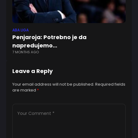
ABA LIGA
FK 
Penjaroja: Potrebno je da
P
napredujemo…
pr
7 MONTHS AGO
5 
Leave a Reply
Your email address will not be published.
Required fields
are marked
*