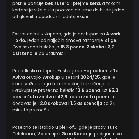
pokrije pozicije
bek šutera
i
plejmejkera
, a tokom
karijere je više puta pokazao da ume da bude jedan
od glavnih napadačkih aduta ekipe.
Foster dolazi iz Japana, gde je nastupao za
Alvark
Tokio
, jedan od najjačih timova tamošnje
B lige
.
Ove sezone beležio je
15,8 poena
,
3 skoka
i
3,2
asistencije
po utakmici.
Pre odlaska u Japan, Foster je sa
Hapoelom iz Tel
Aviva
osvojio
Evrokup
u sezoni
2024/25
, gde je
imao važnu ulogu tokom celog takmičenja. U
Evrokupu je prosečno beležio
13,6 poena
, uz
65,3
odsto šuta za dva
i
42,6 odsto za tri poena
, a
dodavao je i
2,8 skokova
i
1,5 asistencija
za 24
minuta po meču.
Posebno se istakao u plej-ofu, gde je protiv
Turk
Telekoma
,
Valensije
i
Gran Kanarije
podigao nivo