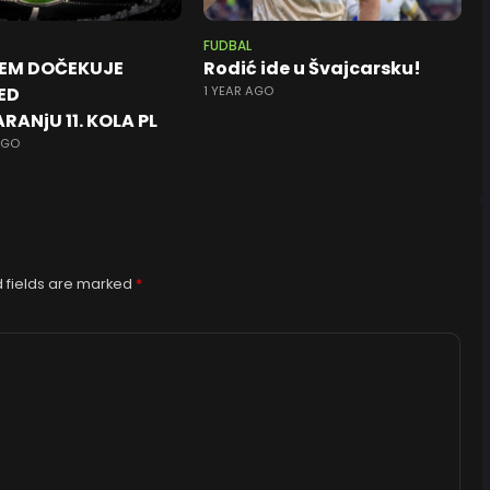
FUDBAL
EM DOČEKUJE
Rodić ide u Švajcarsku!
ED
1 YEAR AGO
RANjU 11. KOLA PL
AGO
 fields are marked
*