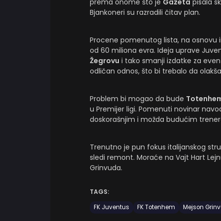
prema onome što je
Gazeta
pisala sk
Bjankoneri su razradili čitav plan.
Procene pomenutog lista, na osnovu in
od 60 miliona evra. Ideja uprave Juve
Žegrovu
i tako smanji izdatke za even
odličan odnos, što bi trebalo da olakš
Problem bi mogao da bude
Totenhe
u Premijer ligi. Pomenuti novinar nav
doskorašnjim i možda budućim trene
Trenutno je pun fokus italijanskog str
sledi remont. Moraće na Vajt Hart Lejn
Grinvuda.
TAGS:
FK Juventus
FK Totenhem
Mejson Grin