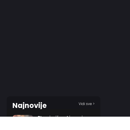
Najnovije
Vidi sve >
Blagojević prekinuo niz
poraza/
52 MINUTES AGO