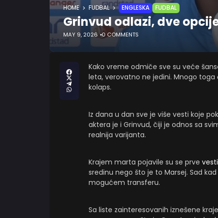
HOME
FUDBAL
ENGLESKA
FUDBAL
Grinvud odlazi, dve opci
MAY 9, 2026
0 COMMENTS
Kako vreme odmiče sve su veće šan
leta, verovatno ne jedini. Mnogo toga
kolaps.
Iz dana u dan sve je više vesti koje p
aktera je i Grinvud, čiji je odnos sa sv
realnija varijanta.
Krajem marta pojavile su se prve
vesti
sredinu nego što je to Marsej. Sad kad 
mogućem transferu.
Sa liste zainteresovanih iznešene kraj