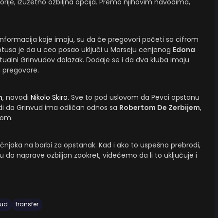
orije, izuzetno ozbiljna opcija. Prema njihovim navodima,
formacija koje imaju, su da će pregovori početi sa cifrom
ntusa je da u ceo posao uključi u Marseju cenjenog
Edona
tualni Grinvudov dolazak. Dodaje se i da dva kluba imaju
a pregovore.
m
, navodi
Nikolo Skira
. Sve to pod uslovom da Pevci opstanu
odi da Grinvud ima odličan odnos sa
Robertom De Zerbijem
,
rom.
učnjaka na borbi za opstanak. Kad i ako to uspešno prebrodi,
u da naprave ozbiljan zaokret, videćemo da li to uključuje i
vud
transfer