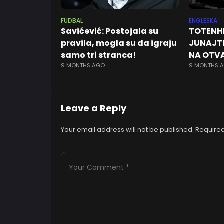
FUDBAL
ENGLESKA
Savićević: Postojala su
TOTENH
pravila, mogla su da igraju
JUNAJT
samo tri stranca!
NA OTVA
9 MONTHS AGO
9 MONTHS 
Leave a Reply
Your email address will not be published.
Required