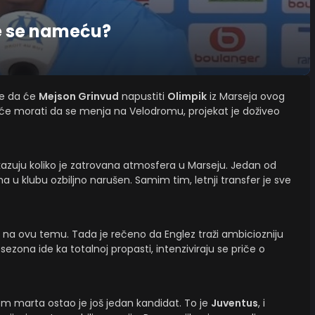
je se nameću?
se da će
Mejson Grinvud
napustiti
Olimpik
iz Marseja ovog
 će morati da se menja na Velodromu, projekat je doživeo
okazuju koliko je zatrovana atmosfera u Marseju. Jedan od
ima u klubu ozbiljno narušen. Samim tim, letnji transfer je sve
na ovu temu. Tada je rečeno da Englez traži ambiciozniju
sezona ide ka totalnoj propasti, intenziviraju se priče o
em marta ostao je još jedan kandidat. To je
Juventus
, i