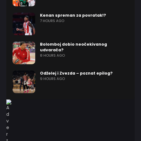
Kenan spreman za povratak!?
7 HOURS AGO
Bolomboj dobio neočekivanog
udvarača?
8 HOURS AGO
Odželej i Zvezda – poznat epilog?
9 HOURS AGO