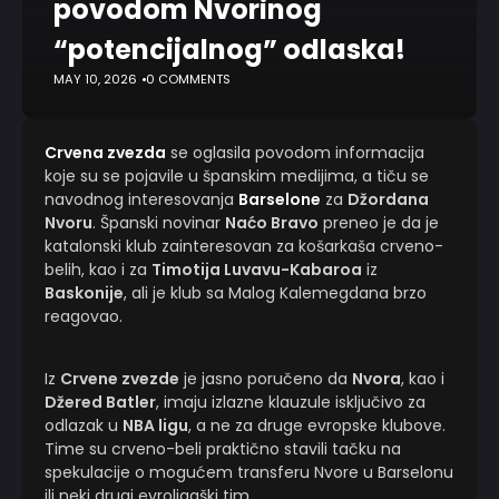
povodom Nvorinog
“potencijalnog” odlaska!
MAY 10, 2026
0 COMMENTS
Crvena zvezda
se oglasila povodom informacija
koje su se pojavile u španskim medijima, a tiču se
navodnog interesovanja
Barselone
za
Džordana
Nvoru
. Španski novinar
Naćo Bravo
preneo je da je
katalonski klub zainteresovan za košarkaša crveno-
belih, kao i za
Timotija Luvavu-Kabaroa
iz
Baskonije
, ali je klub sa Malog Kalemegdana brzo
reagovao.
Iz
Crvene zvezde
je jasno poručeno da
Nvora
, kao i
Džered Batler
, imaju izlazne klauzule isključivo za
odlazak u
NBA ligu
, a ne za druge evropske klubove.
Time su crveno-beli praktično stavili tačku na
spekulacije o mogućem transferu Nvore u Barselonu
ili neki drugi evroligaški tim.