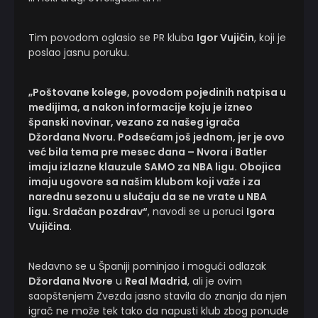
Tim povodom oglasio se PR kluba
Igor Vujičin
, koji je
poslao jasnu poruku.
„Poštovane kolege, povodom pojedinih natpisa u
medijima, a nakon informacije koju je izneo
španski novinar, vezano za našeg igrača
Džordana Nvoru. Podsećam još jednom, jer je ovo
već bila tema pre mesec dana – Nvora i Batler
imaju izlazne klauzule SAMO za NBA ligu. Obojica
imaju ugovore sa našim klubom koji važe i za
narednu sezonu u slučaju da se ne vrate u NBA
ligu. Srdačan pozdrav“
, navodi se u poruci
Igora
Vujičina
.
Nedavno se u Španiji pominjao i mogući odlazak
Džordana Nvore
u
Real Madrid
, ali je ovim
saopštenjem Zvezda jasno stavila do znanja da njen
igrač ne može tek tako da napusti klub zbog ponude