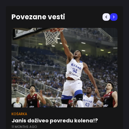
Povezane vesti
KOŠARKA
KO
Janis doživeo povredu kolena!?
Bi
11 MONTHS AGO
mi