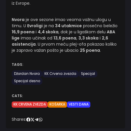
iz Evrope.
Nvora
je ove sezone imao veoma važnu ulogu u
timu. U
Evroligi
je na
34 utakmice
prosečno beležio
16,9 poena
i
4,4 skoka
, dok je u ligaškom delu
ABA
lige
imao učinak od
13,6 poena
,
3,3 skoka
i
2,6
asistencija
. U prvom meču plej-ofa pokazao koliko
je zapravo važan pošto je ubacio
25 poena
.
TAGS:
Džordan Nvora
KK Crvena zvezda
Specijal
Specijal desno
CATS:
KK CRVENA ZVEZDA
KOŠARKA
VESTI DANA
Shares: