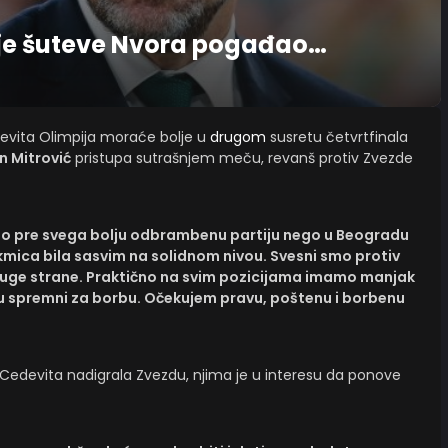
e je šuteve Nvora pogađao…
devita Olimpija moraće bolje u
drugom
susretu četvrtfinala
n Mitrović
pristupa sutrašnjem meču, revanš protiv Zvezde
 pre svega bolju odbrambenu partiju nego u Beogradu
akmica bila sasvim na solidnom nivou. Svesni smo protiv
druge strane. Praktično na svim pozicijama imamo manjak
mci su spremni za borbu. Očekujem pravu, poštenu i borbenu
Cedevita nadigrala Zvezdu, njima je u interesu da ponove