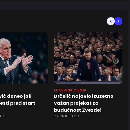
KK CRVENA ZVEZDA
ić doneo još
Drčelić najavio izuzetno
esti pred start
važan projekat za
budućnost Zvezde!
AGO
7 MONTHS AGO