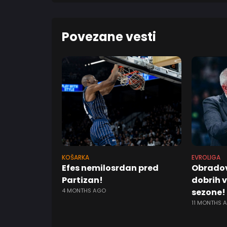
Povezane vesti
KOŠARKA
EVROLIGA
Efes nemilosrdan pred
Obradov
Partizan!
dobrih v
4 MONTHS AGO
sezone!
11 MONTHS 