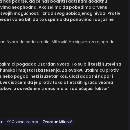
a nas podrže, da će nas bodriti i dati nam dodatnu
čevima neophodna. Ako želimo da pobedimo Crvenu
vojih mogućnosti, iznad svog uobičajenog nivoa. Protiv
bede i voleo bih da to uspemo da ponovimo i da još ne
dan Nvora do sada uradio, Mitrović će sigurno za njega da
utakmici pogađao Džordan Nvora. To su bili teški šutevi sa
hunska i majstorska rešenja. Za ovakvu utakmicu protiv
 neko pogodi neki izuzetan koš, uloži dodatni napor i
Uvek ističem da je protiv tako atletskih igrača veoma
skokovi u određenim trenucima bili odlučujući faktor
“
ja
KK Crvena zvezda
Zvezdan Mitrović