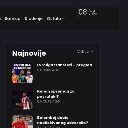
08
Aug
2026
i
Satnica
Klađenje
Ostalo
Najnovije
Vidi sve >
Evroliga transferi – pregled
5 HOURS AGO
Kenan spreman za
povratak!?
8 HOURS AGO
Bolomboj dobio
neočekivanog udvarača?
8 HOURS AGO