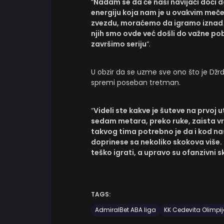
“
Nadam se da će naši navijači doći d
energiju koja nam je u ovakvim me
zvezdu, moraćemo da igramo iznad s
njih smo ovde već došli do važne po
završimo seriju
“.
U obzir da se uzme sve ono što je Džr
spremi poseban tretman.
“
Videli ste kakve je šuteve na prvoj 
sedam metara, preko ruke, zaista vr
takvog tima potrebno je da i kod nas
doprinese sa nekoliko skokova više. 
teško igrati, a upravo su ofanzivni 
TAGS:
AdmiralBet ABA liga
KK Cedevita Olimpi