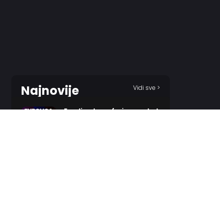
Najnovije
Vidi sve >
Evroliga transferi – pregled
5 HOURS AGO
Kenan spreman za
povratak!?
8 HOURS AGO
Bolomboj dobio
neočekivanog udvarača?
8 HOURS AGO