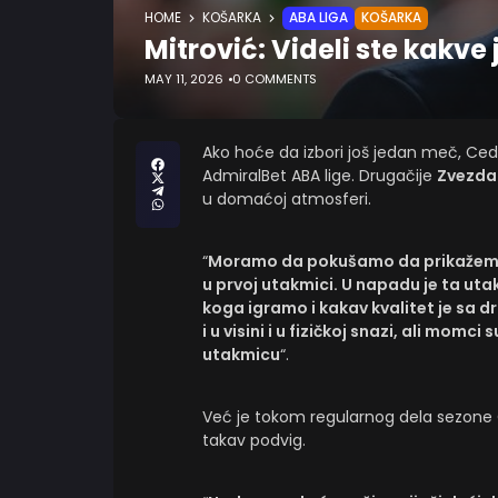
HOME
KOŠARKA
ABA LIGA
KOŠARKA
Mitrović: Videli ste kakv
MAY 11, 2026
0 COMMENTS
Ako hoće da izbori još jedan meč, Ce
AdmiralBet ABA lige. Drugačije
Zvezda
u domaćoj atmosferi.
“
Moramo da pokušamo da prikažemo
u prvoj utakmici. U napadu je ta ut
koga igramo i kakav kvalitet je sa 
i u visini i u fizičkoj snazi, ali mo
utakmicu
“.
Već je tokom regularnog dela sezone 
takav podvig.