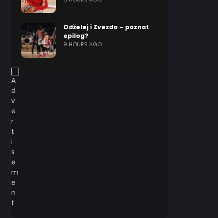
Odželej i Zvezda – poznat
epilog?
9 HOURS AGO