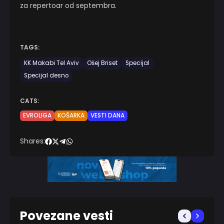
za repertoar od septembra.
TAGS:
KK Makabi Tel Aviv
Ošej Briset
Specijal
Specijal desno
CATS:
EVROLIGA
KOŠARKA
VESTI DANA
Shares:
Povezane vesti