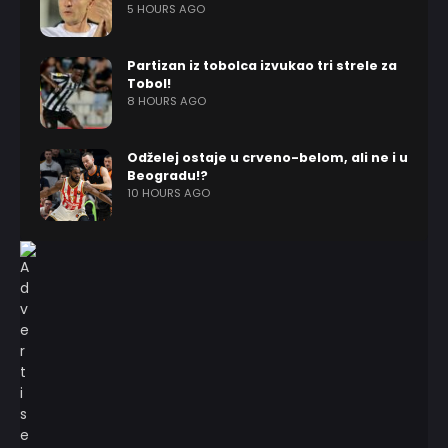
5 HOURS AGO
Partizan iz tobolca izvukao tri strele za
Tobol!
8 HOURS AGO
Odželej ostaje u crveno-belom, ali ne i u
Beogradu!?
10 HOURS AGO