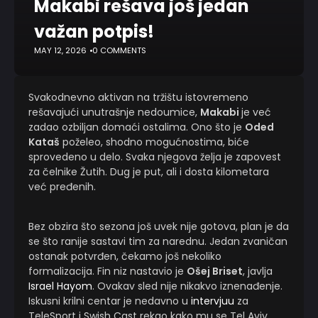
Makabi rešava još jedan
važan potpis!
MAY 12, 2026
0 COMMENTS
Svakodnevno aktivan na tržištu istovremeno
rešavajući unutrašnje nedoumice,
Makabi
je već
zadao ozbiljan domaći ostalima. Ono što je
Oded
Kataš
poželeo, shodno mogućnostima, biće
sprovedeno u delo. Svaka njegova želja je zapovest
za čelnike Žutih. Dug je put, ali i dosta kilometara
već pređenih.
Bez obzira što sezona još uvek nije gotova, plan je da
se što ranije sastavi tim za narednu. Jedan zvaničan
ostanak potvrđen, čekamo još nekoliko
formalizacija. Fin niz nastavio je
Ošej Briset
, javlja
Israel Hayom
. Ovakav sled nije nikakvo iznenađenje.
Iskusni krilni centar je nedavno u
intervjuu
za
TeleSport i Swish Cast rekao kako mu se Tel Aviv