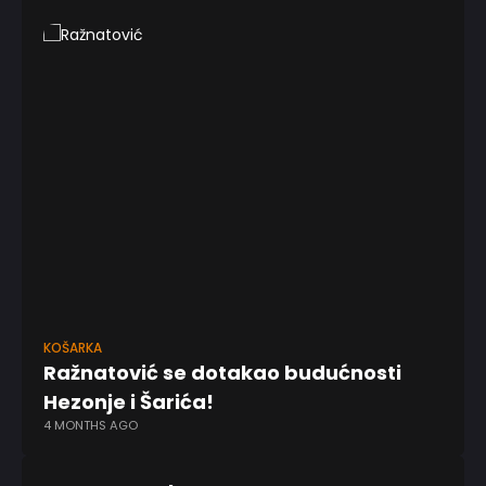
KOŠARKA
EV
Ražnatović se dotakao budućnosti
Ka
Hezonje i Šarića!
o
4 MONTHS AGO
7 