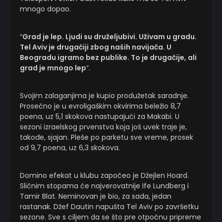
mnogo dopao.
“
Grad je lep. Ljudi su druželjubivi. Uživam u gradu.
Tel Aviv je drugačiji zbog naših navijača. U
Beogradu igramo bez publike. To je drugačije, ali
grad je mnogo lep
“.
Svojim zalaganjima je kupio produžetak saradnje.
Prosečno je u evroligaškim okvirima beležio 8,7
poena, uz 5,1 skokova nastupajući za Makabi. U
sezoni izraelskog prvenstva koja još uvek traje je,
takođe, sjajan. Pleše po parketu sve vreme, prosek
od 9,7 poena, uz 6,3 skokova.
Domino efekat u klubu započeo je Džejlen Hoard.
Sličnim stopama će najverovatnije Ife Lundberg i
Tamir Blat. Neminovan je bio, za sada, jedan
rastanak. Džef Dautin napušta Tel Aviv po završetku
sezone. Sve s ciljem da se što pre otpočnu pripreme