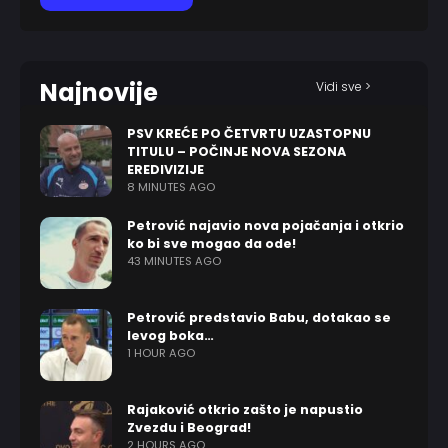
Najnovije
Vidi sve >
PSV KREĆE PO ČETVRTU UZASTOPNU
TITULU – POČINJE NOVA SEZONA
EREDIVIZIJE
8 MINUTES AGO
Petrović najavio nova pojačanja i otkrio
ko bi sve mogao da ode!
43 MINUTES AGO
Petrović predstavio Babu, dotakao se
levog boka…
1 HOUR AGO
Rajaković otkrio zašto je napustio
Zvezdu i Beograd!
2 HOURS AGO