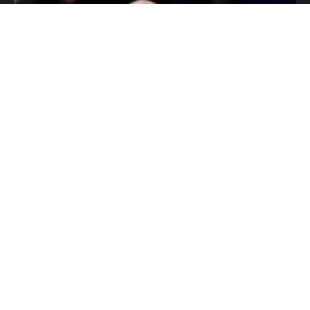
HOME
KOŠARKA
ABA LIGA
KK CRVENA ZVEZDA
Obradović: To nije smelo da
se dozvoli…
MAY 12, 2026
0 COMMENTS
Preokret kakvom se najmanje
Saša Obradović
nadao, Cedevita Olimpija se iz
ponora
vratila da
odvede
seriju
AdmiralBet ABA lige u majstoricu.