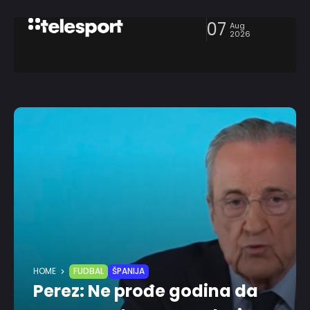
07
Aug
2026
HOME
FUDBAL
ŠPANIJA
Perez: Ne prođe godina da