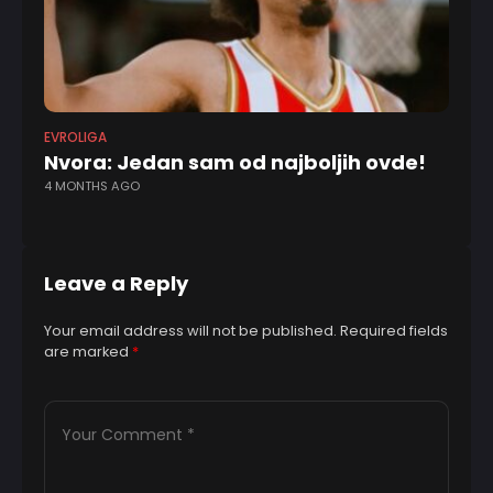
EVROLIGA
FK 
Nvora: Jedan sam od najboljih ovde!
Pa
4 MONTHS AGO
p
1 
Leave a Reply
Your email address will not be published.
Required fields
are marked
*