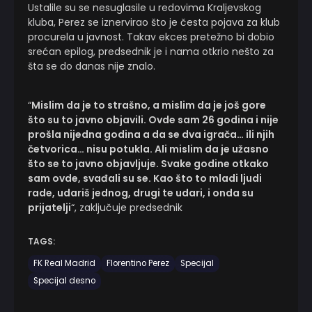
Ustalile su se nesuglasile u redovima Kraljevskog
kluba, Perez se iznervirao što je česta pojava za klub
procurela u javnost. Takav ekces pretežno bi dobio
srećan epilog, predsednik je i nama otkrio nešto za
šta se do danas nije znalo.
“
Mislim da je to strašno, a mislim da je još gore
što su to javno objavili. Ovde sam 26 godina i nije
prošla nijedna godina a da se dva igrača… ili njih
četvorica… nisu potukla. Ali mislim da je užasno
što se to javno objavljuje. Svake godine otkako
sam ovde, svađali su se. Kao što to mladi ljudi
rade, udariš jednog, drugi te udari, i onda su
prijatelji
“, zaključuje predsednik
TAGS:
FK Real Madrid
Florentino Perez
Specijal
Specijal desno