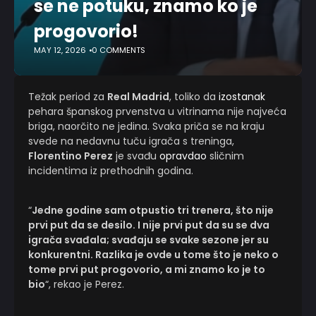
se ne potuku, znamo ko je
progovorio!
MAY 12, 2026
0 COMMENTS
Težak period za
Real Madrid
, toliko da
izostanak
pehara španskog prvenstva u vitrinama nije najveća
briga, naorčito ne jedina. Svaka priča se na kraju
svede na nedavnu tuču igrača s treninga,
Florentino Perez
je svađu
opravdao
sličnim
incidentima iz prethodnih godina.
“
Jedne godine sam otpustio tri trenera, što nije
prvi put da se desilo. I nije prvi put da su se dva
igrača svađala; svađaju se svake sezone jer su
konkurentni. Razlika je ovde u tome što je neko o
tome prvi put progovorio, a mi znamo ko je to
bio
“, rekao je Perez.