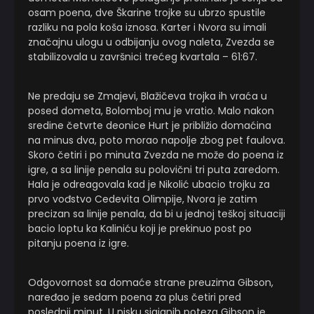
osam poena, dve Škarine trojke su ubrzo spustile
razliku na pola koša iznosa. Karter i Nvora su imali
značajnu ulogu u odbijanju ovog naleta, Zvezda se
stabilizovala u završnici trećeg kvartala – 61:67.
Ne predaju se Zmajevi, Blažičeva trojka ih vraća u
posed dometa, Bolomboj mu je vratio. Malo nakon
sredine četvrte deonice Hurt je približio domaćina
na minus dva, poto morao napolje zbog pet faulova.
Skoro četiri i po minuta Zvezda ne može do poena iz
igre, a sa linije penala su polovični tri puta zaredom.
Hala je odreagovala kad je Nikolić ubacio trojku za
prvo vođstvo Cedevita Olimpije, Nvora je zatim
precizan sa linije penala, da bi u jednoj teškoj situaciji
bacio loptu ka Kaliniću koji je prekinuo post po
pitanju poena iz igre.
Odgovornost sa domaće strane preuzima Gibson,
naređao je sedam poena za plus četiri pred
poslednji minut. U nisku sjajanih poteza Gibson je