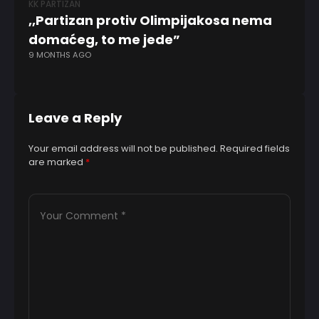
KK PARTIZAN
EV
,,Partizan protiv Olimpijakosa nema
L
domaćeg, to me jede”
vi
9 MONTHS AGO
7 
Leave a Reply
Your email address will not be published.
Required fields
are marked
*