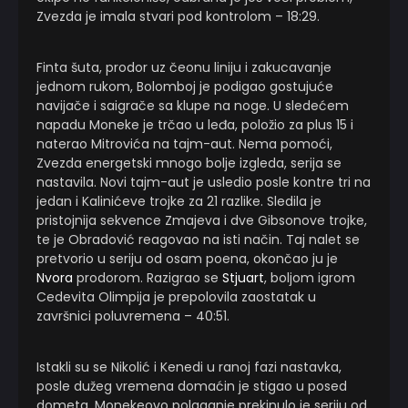
Zvezda je imala stvari pod kontrolom – 18:29.
Finta šuta, prodor uz čeonu liniju i zakucavanje
jednom rukom, Bolomboj je podigao gostujuće
navijače i saigrače sa klupe na noge. U sledećem
napadu Moneke je trčao u leđa, položio za plus 15 i
naterao Mitrovića na tajm-aut. Nema pomoći,
Zvezda energetski mnogo bolje izgleda, serija se
nastavila. Novi tajm-aut je usledio posle kontre tri na
jedan i Kalinićeve trojke za 21 razlike. Sledila je
pristojnija sekvence Zmajeva i dve Gibsonove trojke,
te je Obradović reagovao na isti način. Taj nalet se
pretvorio u seriju od osam poena, okončao ju je
Nvora
prodorom. Razigrao se
Stjuart
, boljom igrom
Cedevita Olimpija je prepolovila zaostatak u
završnici poluvremena – 40:51.
Istakli su se Nikolić i Kenedi u ranoj fazi nastavka,
posle dužeg vremena domaćin je stigao u posed
dometa. Monekeovo polaganje prekinulo je seriju od