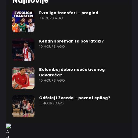
Najnovije
Evroliga transferi – pregled
7 HOURS AGO
Kenan spreman za povratak!?
10 HOURS AGO
Bolomboj dobio neočekivanog
udvarača?
10 HOURS AGO
Odželej i Zvezda – poznat epilog?
11 HOURS AGO