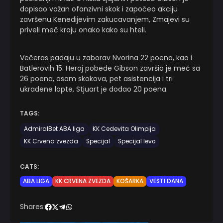
dopisao važan ofanzivni skok i započeo akciju
završenu Kenedijevim zakucavanjem, Zmajevi su
priveli meč kraju onako kako su hteli.
Večeras padaju u zaborav Nvorina 22 poena, kao i
Batlerovih 15. Heroj pobede Gibson završio je meč sa
26 poena, osam skokova, pet asistencija i tri
ukradene lopte, Stjuart je dodao 20 poena.
TAGS:
AdmiralBet ABA liga
KK Cedevita Olimpija
KK Crvena zvezda
Specijal
Specijal levo
CATS:
ABA LIGA
KK CRVENA ZVEZDA
KOŠARKA
VESTI DANA
Shares: