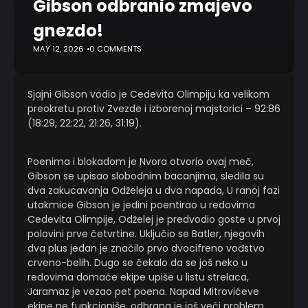
Gibson odbranio zmajevo
gnezdo!
MAY 12, 2026
0 COMMENTS
Sjajni Gibson vodio je Cedevita Olimpiju ka velikom
preokretu protiv Zvezde i izborenoj majstorici – 92:86
(18:29, 22:22, 21:26, 31:19).
Poenima i blokadom je Nvora otvorio ovaj meč,
Gibson se upisao slobodnim bacanjima, sledila su
dva zakucavanja Odželeja u dva napada, U ranoj fazi
utakmice Gibson je jedini poentirao u redovima
Cedevita Olimpije, Odželej je predvodio goste u prvoj
polovini prve četvrtine. Uključio se Batler, njegovih
dva plus jedan je značilo prvo dvocifreno vođstvo
crveno-belih. Dugo se čekalo da se još neko u
redovima domaće ekipe upiše u listu strelaca,
Jaramaz je vezao pet poena. Napad Mitrovićeve
ekipe ne funkcioniše, odbrana je još veći problem,