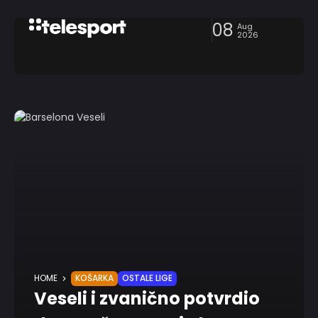
08
Aug
2026
HOME
KOŠARKA
OSTALE LIGE
Veseli i zvanično potvrdio