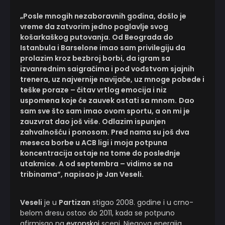
„Posle mnogih nezaboravnih godina, došlo je
vreme da zatvorim jedno poglavlje svog
košarkaškog putovanja. Od Beograda do
Istanbula i Barselone imao sam privilegiju da
prolazim kroz bezbroj borbi, da igram sa
izvanrednim saigračima i pod vođstvom sjajnih
trenera, uz najvernije navijače, uz mnoge pobede i
teške poraze – čitav vrtlog emocija i niz
uspomena koje će zauvek ostati sa mnom.
Dao
sam sve što sam imao ovom sportu, a on mi je
zauzvrat dao još više. Odlazim ispunjen
zahvalnošću i ponosom. Pred nama su još dva
meseca borbe u ACB ligi i moja potpuna
koncentracija ostaje na tome do poslednje
utakmice. A od septembra – vidimo se na
tribinama”, napisao je Jan Veseli.
Veseli
je u
Partizan
stigao 2008. godine i u crno-
belom dresu ostao do 2011, kada se potpuno
afirmisao na
evropskoj
sceni. Njegova energija,