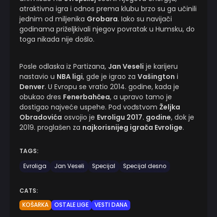
atraktivna igra i odnos prema klubu brzo su ga učinili
jednim od miljenika
Grobara
. Iako su navijači
godinama priželjkivali njegov povratak u Humsku, do
toga nikada nije došlo.
Posle odlaska iz Partizana,
Jan Veseli
je karijeru
nastavio u
NBA ligi
, gde je igrao za
Vašington
i
Denver
. U Evropu se vratio 2014. godine, kada je
obukao dres
Fenerbahčea
, a upravo tamo je
dostigao najveće uspehe. Pod vođstvom
Željka
Obradovića
osvojio je
Evroligu 2017. godine
, dok je
2019. proglašen za
najkorisnijeg igrača Evrolige
.
TAGS:
Evroliga
Jan Veseli
Specijal
Specijal desno
CATS:
KOŠARKA
OSTALE LIGE
VESTI DANA