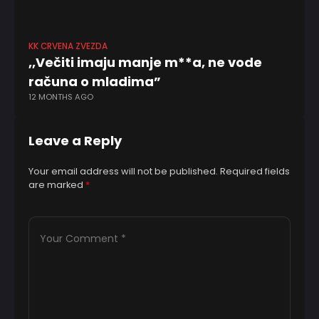
KK CRVENA ZVEZDA
FK
,,Večiti imaju manje m**a, ne vode
,,
računa o mladima”
n
12 MONTHS AGO
8 
Leave a Reply
Your email address will not be published.
Required fields
are marked
*