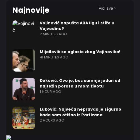
Najnovije
Vidi sve >
Vojinović napušta ABA ligu i stiže u
Vojvodinu?
2 MINUTES AGO
Mijailović se oglasio zbog Vojinovića!
41 MINUTES AGO
Đoković: Ovo je, bez sumnje jedan od
najtežih poraza u mom životu
1 HOUR AGO
Luković: Najveća nepravda je sigurno
kada sam otišao iz Partizana
2 HOURS AGO