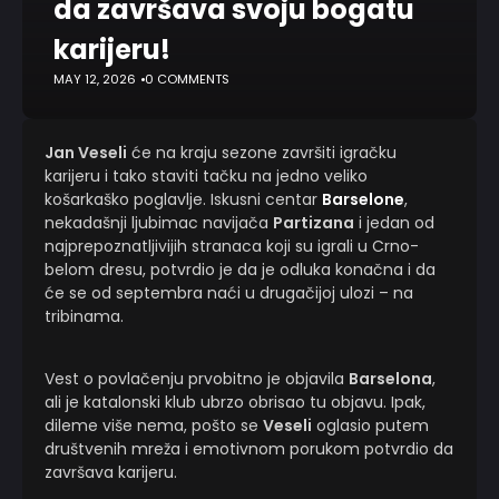
da završava svoju bogatu
karijeru!
MAY 12, 2026
0 COMMENTS
Jan Veseli
će na kraju sezone završiti igračku
karijeru i tako staviti tačku na jedno veliko
košarkaško poglavlje. Iskusni centar
Barselone
,
nekadašnji ljubimac navijača
Partizana
i jedan od
najprepoznatljivijih stranaca koji su igrali u Crno-
belom dresu, potvrdio je da je odluka konačna i da
će se od septembra naći u drugačijoj ulozi – na
tribinama.
Vest o povlačenju prvobitno je objavila
Barselona
,
ali je katalonski klub ubrzo obrisao tu objavu. Ipak,
dileme više nema, pošto se
Veseli
oglasio putem
društvenih mreža i emotivnom porukom potvrdio da
završava karijeru.