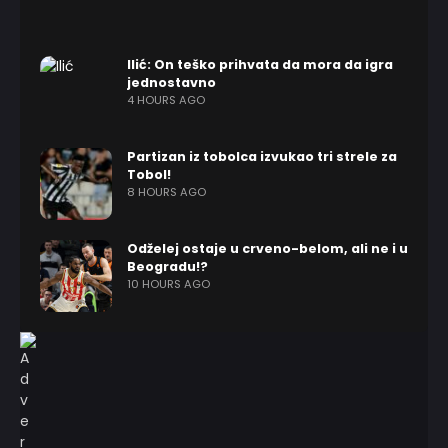
Ilić: On teško prihvata da mora da igra
jednostavno
4 HOURS AGO
Partizan iz tobolca izvukao tri strele za
Tobol!
8 HOURS AGO
Odželej ostaje u crveno-belom, ali ne i u
Beogradu!?
10 HOURS AGO