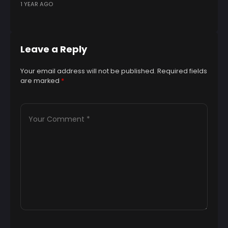
1 YEAR AGO
B
2 
Leave a Reply
Your email address will not be published.
Required fields
are marked
*