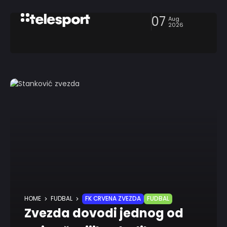
07
Aug
2026
HOME
FUDBAL
FK CRVENA ZVEZDA
FUDBAL
Zvezda dovodi jednog od