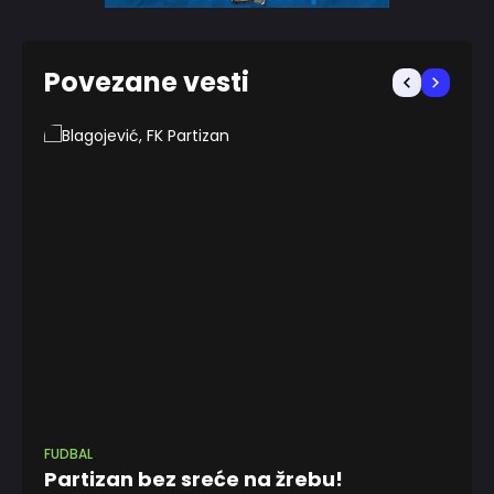
Povezane vesti
FUDBAL
FU
Partizan bez sreće na žrebu!
S