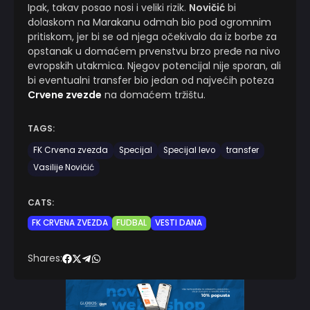
Ipak, takav posao nosi i veliki rizik.
Novičić
bi
dolaskom na Marakanu odmah bio pod ogromnim
pritiskom, jer bi se od njega očekivalo da iz borbe za
opstanak u domaćem prvenstvu brzo pređe na nivo
evropskih utakmica. Njegov potencijal nije sporan, ali
bi eventualni transfer bio jedan od najvećih poteza
Crvene zvezde
na domaćem tržištu.
TAGS:
FK Crvena zvezda
Specijal
Specijal levo
transfer
Vasilije Novičić
CATS:
FK CRVENA ZVEZDA
FUDBAL
VESTI DANA
Shares: