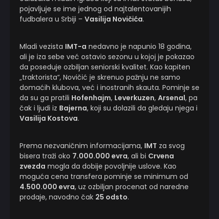
pojavljuje se ime jednog od najtalentovanijih
fudbalera u Srbiji –
Vasilija Novičića
.
Mladi vezista
IMT-a
nedavno je napunio 18 godina,
ali je iza sebe već ostavio sezonu u kojoj je pokazao
da poseduje ozbiljan seniorski kvalitet. Kao kapiten
„traktorista“, Novičić je skrenuo pažnju ne samo
domaćih klubova, već i inostranih skauta. Pominje se
da su ga pratili
Hofenhajm
,
Leverkuzen
,
Arsenal
, pa
čak i ljudi iz
Bajerna
, koji su dolazili da gledaju njega i
Vasilija Kostova
.
Prema nezvaničnim informacijama,
IMT
za svog
bisera traži oko
7.000.000 evra
, ali bi
Crvena
zvezda
mogla da dobije povoljnije uslove. Kao
moguća cena transfera pominje se minimum od
4.500.000 evra
, uz ozbiljan procenat od naredne
prodaje, navodno čak
25 odsto
.