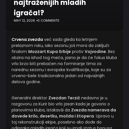
najtraženijih mladih
igrača!?
MAY 12, 2026
0 COMMENTS
Crvena zvezda
već sada gleda ka letnjem
prelaznom roku, iako sezonu još mora da zaključi
finalom
Mozzart Kupa Srbije
protiv
Vojvodine
. Bez
obzira na ishod tog meča, jasno je da će fokus kluba
vrlo brzo biti prebačen na formiranje tima za
narednu sezonu i evropske kvalifikacije, koje su za
crveno-bele tradicionalno jedan od najvažnijih
delova godine.
Generalni direktor
Zvezdan Terzić
nedavno je u
razgovoru za Kurir bio vrlo jasan kada je govorio o
planovima kluba, istakavši da
Zvezda namerava da
dovede krilo, desetku, možda i štopera
. Upravo u
toj rekonstrukciji ekipe, posebno ako dođe do
odlazaka mladih igrača koji su imali status bonusa,