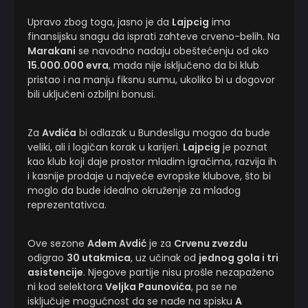
Upravo zbog toga, jasno je da
Lajpcig
ima
finansijsku snagu da isprati zahteve crveno-belih. Na
Marakani
se navodno nadaju obeštećenju od oko
15.000.000 evra
, mada nije isključeno da bi klub
pristao i na manju fiksnu sumu, ukoliko bi u dogovor
bili uključeni ozbiljni bonusi.
Za
Avdića
bi odlazak u Bundesligu mogao da bude
veliki, ali i logičan korak u karijeri.
Lajpcig
je poznat
kao klub koji daje prostor mladim igračima, razvija ih
i kasnije prodaje u najveće evropske klubove, što bi
moglo da bude idealno okruženje za mladog
reprezentativca.
Ove sezone
Adem Avdić
je za
Crvenu zvezdu
odigrao
30 utakmica
, uz učinak od
jednog gola i tri
asistencije
. Njegove partije nisu prošle nezapaženo
ni kod selektora
Veljka Paunovića
, pa se ne
isključuje mogućnost da se nađe na spisku
A