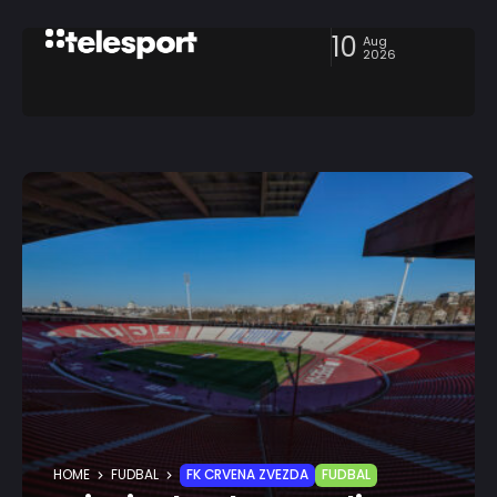
10
Aug
2026
HOME
FUDBAL
FK CRVENA ZVEZDA
FUDBAL