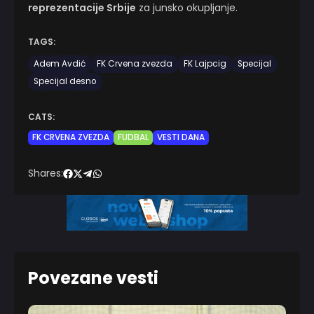
reprezentacije Srbije
za junsko okupljanje.
TAGS:
Adem Avdić
FK Crvena zvezda
FK Lajpcig
Specijal
Specijal desno
CATS:
FK CRVENA ZVEZDA
FUDBAL
VESTI DANA
Shares:
Povezane vesti