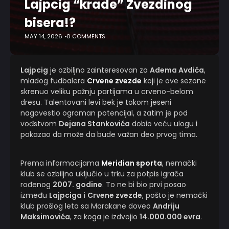
Lajpcig “krade” Zvezdinog
bisera!?
MAY 14, 2026
0 COMMENTS
Lajpcig
je ozbiljno zainteresovan za
Adema Avdića
,
mladog fudbalera
Crvene zvezde
koji je ove sezone
skrenuo veliku pažnju partijama u crveno-belom
dresu. Talentovani levi bek je tokom jeseni
nagovestio ogroman potencijal, a zatim je pod
vođstvom
Dejana Stankovića
dobio veću ulogu i
pokazao da može da bude važan deo prvog tima.
Prema informacijama
Meridian sporta
, nemački
klub se ozbiljno uključio u trku za potpis igrača
rođenog
2007. godine
. To ne bi bio prvi posao
između
Lajpciga
i
Crvene zvezde
, pošto je nemački
klub prošlog leta sa Marakane doveo
Andriju
Maksimovića
, za koga je izdvojio
14.000.000 evra
.