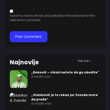
Save my name, email, and website in this browser for the
next time I comment.
Najnovije
Vidi sve >
,,Đoković – nikad nećete da ga ubedite”
9 HOURS AGO
,,Stanković je to rekao jer Zvezda mora
da prođe”
10 HOURS AGO