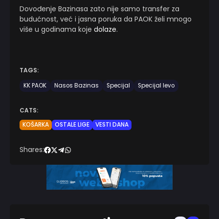
Dovođenje Bazinasa zato nije samo transfer za
budućnost, već i jasna poruka da PAOK želi mnogo
više u godinama koje
dolaze
.
TAGS:
KK PAOK
Nasos Bazinas
Specijal
Specijal levo
CATS:
KOŠARKA
OSTALE LIGE
VESTI DANA
Shares: