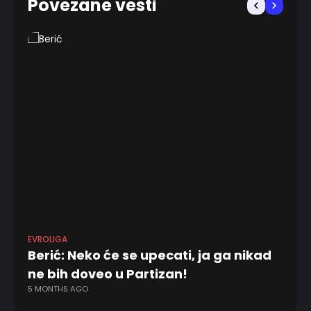
Povezane vesti
EVROLIGA
KK 
Berić: Neko će se upecati, ja ga nikad
K
ne bih doveo u Partizan!
p
5 MONTHS AGO
6 