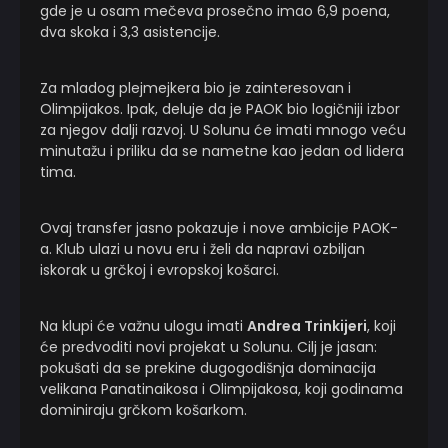
gde je u osam mečeva prosečno imao 6,9 poena,
dva skoka i 3,3 asistencije.
Za mladog plejmejkera bio je zainteresovan i
Olimpijakos. Ipak, deluje da je PAOK bio logičniji izbor
za njegov dalji razvoj. U Solunu će imati mnogo veću
minutažu i priliku da se nametne kao jedan od lidera
tima.
Ovaj transfer jasno pokazuje i nove ambicije PAOK-
a. Klub ulazi u novu eru i želi da napravi ozbiljan
iskorak u grčkoj i evropskoj košarci.
Na klupi će važnu ulogu imati
Andrea Trinkijeri
, koji
će predvoditi novi projekat u Solunu. Cilj je jasan:
pokušati da se prekine dugogodišnja dominacija
velikana Panatinaikosa i Olimpijakosa, koji godinama
dominiraju grčkom košarkom.