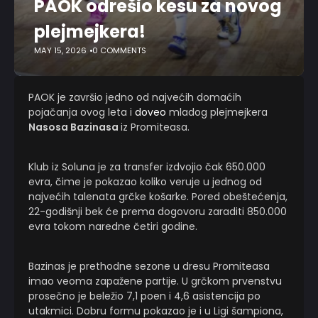
PAOK odrešio kesu za novog
plejmejkera!
MAY 15, 2026
0 COMMENTS
PAOK je završio jedno od najvećih domaćih
pojačanja ovog leta i
doveo
mladog plejmejkera
Nasosa Bazinasa
iz Promiteasa.
Klub iz Soluna je za transfer izdvojio čak 650.000
evra, čime je pokazao koliko veruje u jednog od
najvećih talenata grčke košarke. Pored obeštećenja,
22-godišnji bek će prema dogovoru zaraditi 850.000
evra tokom naredne četiri godine.
Bazinas je prethodne sezone u dresu Promiteasa
imao veoma zapažene partije. U grčkom prvenstvu
prosečno je beležio 7,1 poen i 4,6 asistencija po
utakmici. Dobru formu pokazao je i u Ligi šampiona,