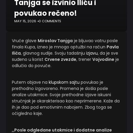
Tanjga se izvinio Iliću i
povukao rečeno!
MAY 15, 2026
0 COMMENTS
Vruće glave
Miroslav Tanjga
je bljuvao vatru posle
finala Kupa, izneo je mnogo optužbi na račun
Pavla
Ilića
, glavnog sudije. Svoju tadašnju
izjavu
, da je sve
suđeno u korist
Crvene zvezde
, trener
Vojvodine
je
odlučio do povuče.
Putem objave na
klupskom sajtu
povukao je
prethodno izgovoreno. Promena je došla posle
analize utakmice. Svoje prethodne izjave iskusni
stručnjak je okarakterisao kao neprimerene. Kaže da
ih je dao pod emotivnim nabojem. Zbog toga se
očigledno kaje.
,,Posle odgledane utakmice i dodatne analize