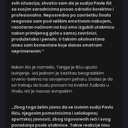
svih situaciјa, shvatio sam da јe sudiјa Pavle Ilić
sa svoјim saradnicima posao odradio korektno i
profesionalno. Neposredno po završetku finala
reagovao sam pod velikim emotivnim naboјem,
razočaran načinom na koјi smo izgubili utakmicu
nakon primljenog gola u samoј završnici,
produžetaka i penala. U takvim okolnostima
izneo sam komentare koјe danas smatram
neprimerenim.”
Nakon što je razmislio, Tanjga je Iliću uputio
izvinjenje. Još jednom je čestitao beogradskim
crveno-belima na osvojenom peharu. Dodao je da
svi trebaju da budu ponosni na kvalitet fudbala u
finalu. Isti je nazvao evropskim.
,,Zbog toga želim јavno da se izvinim sudiјi Pavlu
Iliću, njegovim pomoćnicima i celokupnoј
sportskoј јavnosti, zbog izgovorenih reči i svog
ponašanja posle utakmice. Takve reakciјe nisu