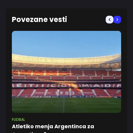
Povezane vesti
FUDBAL
FU
Atletiko menja Argentinca za
Ed
7 