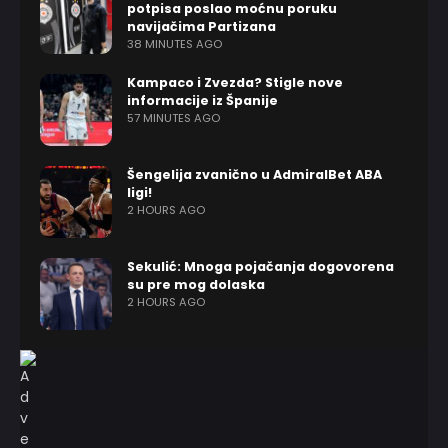
potpisa poslao moćnu poruku
navijačima Partizana
38 MINUTES AGO
Kampaco i Zvezda? Stigle nove
informacije iz Španije
57 MINUTES AGO
Šengelija zvanično u AdmiralBet ABA
ligi!
2 HOURS AGO
Sekulić: Mnoga pojačanja dogovorena
su pre mog dolaska
2 HOURS AGO