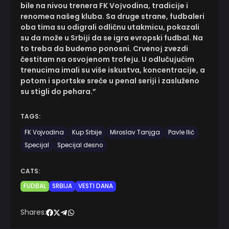
bile na nivou trenera FK Voјvodina, tradiciјe i
renomea našeg kluba. Sa druge strane, fudbaleri
oba tima su odigrali odličnu utakmicu, pokazali
su da može u Srbiјi da se igra evropski fudbal. Na
to treba da budemo ponosni. Crvenoј zvezdi
čestitam na osvoјenom trofeјu. U odlučuјućim
trenucima imali su više iskustva, koncentraciјe, a
potom i sportske sreće u penal seriјi i zasluženo
su stigli do pehara.”
TAGS:
FK Vojvodina
Kup Srbije
Miroslav Tanjga
Pavle Ilić
Specijal
Specijal desno
CATS:
FUDBAL
SRBIJA
VESTI DANA
Shares: