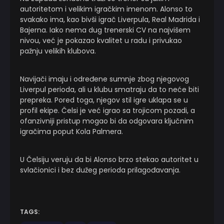
autoritetom i velikim igračkim imenom. Alonso to
svakako ima, kao bivši igrač Liverpula, Real Madrida i
Bajerna. Iako nema dug trenerski CV na najvišem
nivou, već je pokazao kvalitet u radu i privukao
pažnju velikih klubova.
Navijači imaju i određene sumnje zbog njegovog
Liverpul perioda, ali u klubu smatraju da to neće biti
prepreka. Pored toga, njegov stil igre uklapa se u
profil ekipe. Čelsi je već igrao sa trojicom pozadi, a
ofanzivniji pristup mogao bi da odgovara ključnim
igračima poput Kola Palmera.
U Čelsiju veruju da bi Alonso brzo stekao autoritet u
svlačionici i bez dužeg perioda prilagođavanja.
TAGS: