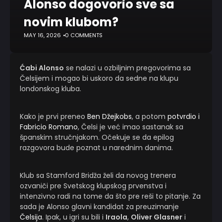
Alonso dogovorio sve sa
novim klubom?
MAY 16, 2026
0 COMMENTS
Ćabi Alonso
se nalazi u ozbiljnim pregovorima sa
Čelsijem i mogao bi uskoro da sedne na klupu
londonskog kluba.
Kako je prvi preneo
Ben Džejkobs
, a potom
potvrdio i
Fabricio Romano
, Čelsi je već imao sastanak sa
španskim stručnjakom. Očekuje se da epilog
razgovora bude poznat u narednim danima.
Klub sa Stamford Bridža želi da novog trenera
ozvaniči pre Svetskog klupskog prvenstva i
intenzivno radi na tome da što pre reši to pitanje. Za
sada je Alonso glavni kandidat za preuzimanje
Čelsija
. Ipak, u igri su bili i
Iraola
,
Oliver Glasner
i