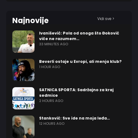
Najnovije
Vidi sve >
Ivanišević: Pola od onoga što Đoković
viče ne razumem…
33 MINUTES AGO
Beverli ostaje u Evropi, ali menja klub?
1 HOUR AGO
SATNICA SPORTA: Sadržajno za kraj
sedmice
2 HOURS AGO
Stanković: Sve ide na moja leđa…
12 HOURS AGO