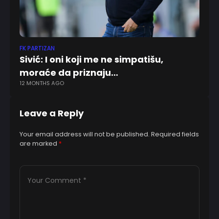
FK PARTIZAN
EN
Sivić: I oni koji me ne simpatišu,
R
moraće da priznaju…
na
12 MONTHS AGO
12
Leave a Reply
Your email address will not be published.
Required fields
are marked
*