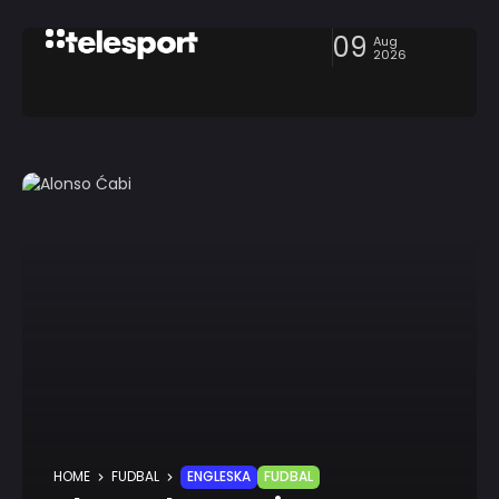
09
Aug
2026
HOME
FUDBAL
ENGLESKA
FUDBAL