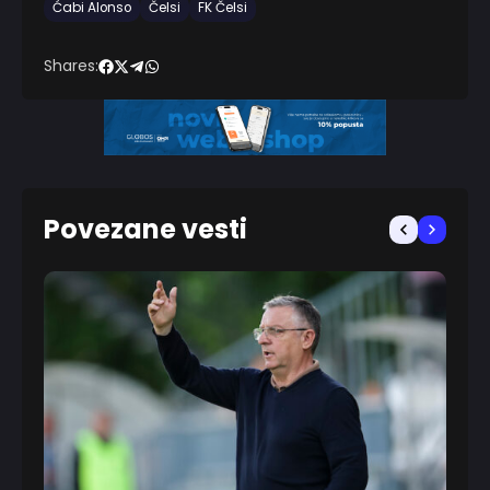
Ćabi Alonso
Čelsi
FK Čelsi
Shares:
Povezane vesti