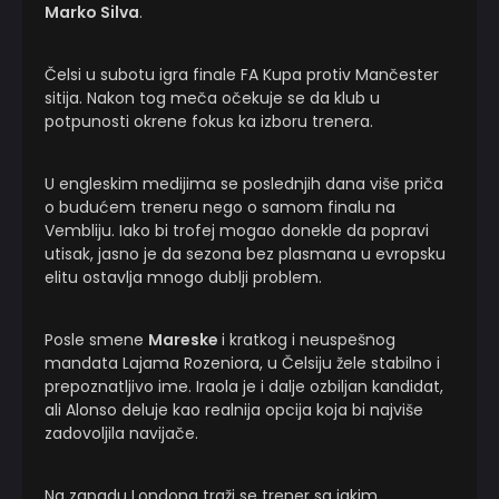
Marko Silva
.
Čelsi u subotu igra finale FA Kupa protiv Mančester
sitija. Nakon tog meča očekuje se da klub u
potpunosti okrene fokus ka izboru trenera.
U engleskim medijima se poslednjih dana više priča
o budućem treneru nego o samom finalu na
Vembliju. Iako bi trofej mogao donekle da popravi
utisak, jasno je da sezona bez plasmana u evropsku
elitu ostavlja mnogo dublji problem.
Posle smene
Mareske
i kratkog i neuspešnog
mandata Lajama Rozeniora, u Čelsiju žele stabilno i
prepoznatljivo ime. Iraola je i dalje ozbiljan kandidat,
ali Alonso deluje kao realnija opcija koja bi najviše
zadovoljila navijače.
Na zapadu Londona traži se trener sa jakim